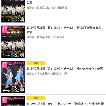
公演
出演者：佐藤栞 坂口渚沙 横山結衣...
2015年3月22日（日）18:30～ チーム8 「PARTYが始まるよ」
公演
出演者：佐藤栞 佐藤七海 谷川聖 ...
HD
2018年2月12日（月）12:00～ チーム8 「会いたかった」公演
出演者：下青木香鈴 寺田美咲 中野...
HD
2017年11月3日（金） 井上ヨシマサ 「神曲縛り」公演 女性限