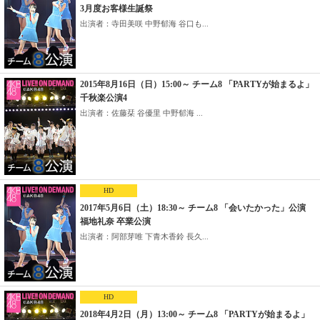
3月度お客様生誕祭
出演者：寺田美咲 中野郁海 谷口も...
2015年8月16日（日）15:00～ チーム8 「PARTYが始まるよ」
千秋楽公演4
出演者：佐藤栞 谷優里 中野郁海 ...
HD
2017年5月6日（土）18:30～ チーム8 「会いたかった」公演
福地礼奈 卒業公演
出演者：阿部芽唯 下青木香鈴 長久...
HD
2018年4月2日（月）13:00～ チーム8 「PARTYが始まるよ」