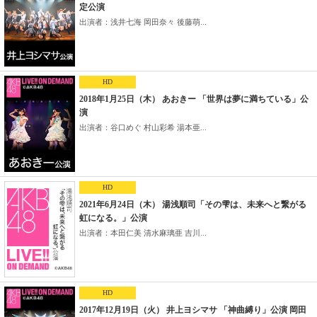
定公演
出演者：浅井七海 岡田奈々 後藤萌...
HD
2018年1月25日（木） あおきー 「世界は夢に満ちている」公
演
出演者：谷口めぐ 村山彩希 湯本亜...
HD
2021年6月24日（木） 湯浅順司「その雫は、未来へと繋がる
虹になる。」公演
出演者：本田仁美 清水麻璃亜 吉川...
HD
2017年12月19日（火） 井上ヨシマサ 「神曲縛り」公演 岡田