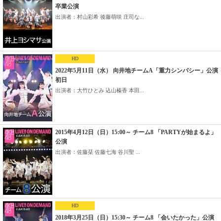
卒業公演
出演者：村山彩希 後藤萌咲 庄司な...
HD
2022年5月11日（水） 向井地チームA「重力シンパシー」公演
初日
出演者：大竹ひとみ 込山榛香 本田...
2015年4月12日（日）15:00～ チーム8 「PARTYが始まるよ」
公演
出演者：佐藤栞 佐藤七海 谷川聖 ...
HD
2018年3月25日（日）15:30～ チーム8 「会いたかった」公演