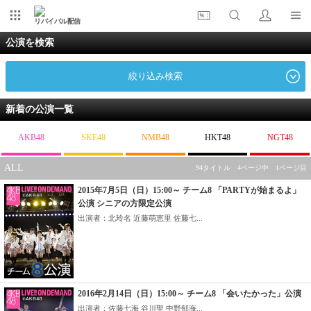
リバイバル配信
公演を検索
絞り込み検索
新着の公演一覧
AKB48
SKE48
NMB48
HKT48
NGT48
ALL
94タイトル 4ページ中 1ページ目
2015年7月5日（日）15:00～ チーム8 「PARTYが始まるよ」
公演 シニアの方限定公演
出演者：北玲名 近藤萌恵里 佐藤七...
2016年2月14日（日）15:00～ チーム8 「会いたかった」公演
出演者：佐藤七海 谷川聖 中野郁海...