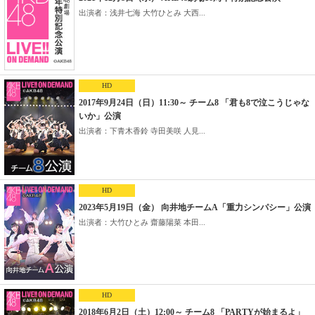
出演者：浅井七海 大竹ひとみ 大西...
HD
2017年9月24日（日）11:30～ チーム8 「君も8で泣こうじゃな
いか」公演
出演者：下青木香鈴 寺田美咲 人見...
HD
2023年5月19日（金） 向井地チームA「重力シンパシー」公演
出演者：大竹ひとみ 齋藤陽菜 本田...
HD
2018年6月2日（土）12:00～ チーム8 「PARTYが始まるよ」