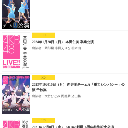
HD
2024年1月28日（日） 本田仁美 卒業公演
出演者：岡部麟 小田えりな 柏木由...
HD
2023年10月16日（月） 向井地チームA「重力シンパシー」公
演 千秋楽
出演者：大竹ひとみ 岡部麟 込山榛...
HD
2021年12月8日（水） AKB48劇場16周年特別記念公演