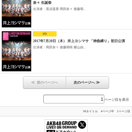
奈々 生誕祭
出演者：黒須遥香 岡田奈々 後藤萌...
HD
2017年7月20日（木） 井上ヨシマサ 「神曲縛り」初日公演
出演者：岡田奈々 後藤萌咲 横山由...
≪
≫
前のページへ
次のページへ
ページ目を表示
94タイトル 4ページ中 1ページ目