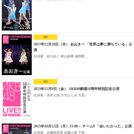
HD
2017年12月28日（木） あおきー 「世界は夢に満ちている」公
演
出演者：谷口めぐ 村山彩希 福岡聖...
HD
2023年12月8日（金） AKB48劇場18周年特別記念公演
出演者：浅井七海 大竹ひとみ 大西...
2015年10月12日（月）15:00～ チーム8 「会いたかった」公演
出演者：近藤萌恵里 佐藤七海 下青...