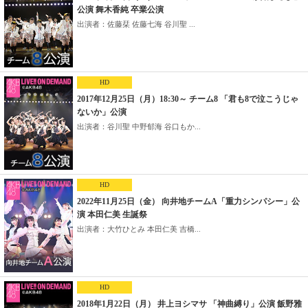
公演 舞木香純 卒業公演
出演者：佐藤栞 佐藤七海 谷川聖 ...
HD
2017年12月25日（月）18:30～ チーム8 「君も8で泣こうじゃ
ないか」公演
出演者：谷川聖 中野郁海 谷口もか...
HD
2022年11月25日（金） 向井地チームA「重力シンパシー」公
演 本田仁美 生誕祭
出演者：大竹ひとみ 本田仁美 吉橋...
HD
2018年1月22日（月） 井上ヨシマサ 「神曲縛り」公演 飯野雅