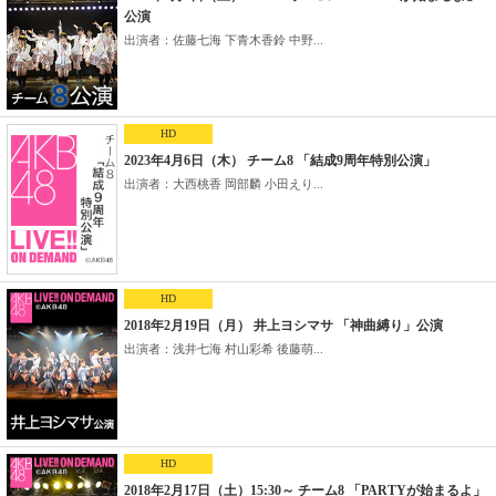
公演
出演者：佐藤七海 下青木香鈴 中野...
HD
2023年4月6日（木） チーム8 「結成9周年特別公演」
出演者：大西桃香 岡部麟 小田えり...
HD
2018年2月19日（月） 井上ヨシマサ 「神曲縛り」公演
出演者：浅井七海 村山彩希 後藤萌...
HD
2018年2月17日（土）15:30～ チーム8 「PARTYが始まるよ」