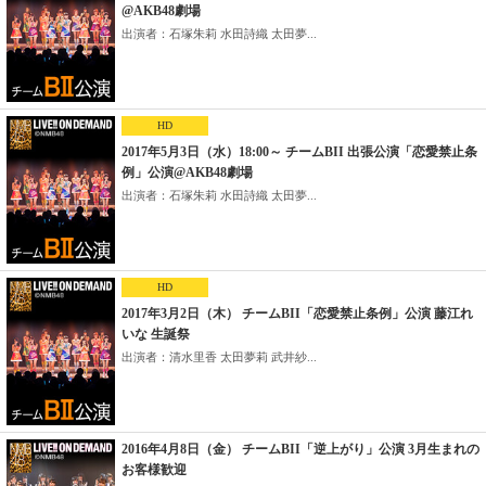
@AKB48劇場
出演者：石塚朱莉 水田詩織 太田夢...
HD
2017年5月3日（水）18:00～ チームBII 出張公演「恋愛禁止条
例」公演@AKB48劇場
出演者：石塚朱莉 水田詩織 太田夢...
HD
2017年3月2日（木） チームBII「恋愛禁止条例」公演 藤江れ
いな 生誕祭
出演者：清水里香 太田夢莉 武井紗...
2016年4月8日（金） チームBII「逆上がり」公演 3月生まれの
お客様歓迎