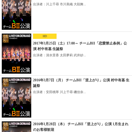
出演者：川上千尋 市川美織 大段舞...
HD
2017年3月25日（土）17:00～ チームBII「恋愛禁止条例」公
演 村中有基 生誕祭
出演者：清水里香 太田夢莉 武井紗...
2016年3月7日（月） チームBII「逆上がり」公演 村中有基 生
誕祭
出演者：安田桃寧 川上千尋 磯佳奈...
2016年1月28日（木） チームBII「逆上がり」公演 1月生まれ
のお客様歓迎