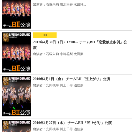
出演者：石塚朱莉 清水里香 水田詩...
HD
2017年4月30日（日）12:00～ チームBII「恋愛禁止条例」公
演
出演者：石塚朱莉 小嶋花梨 太田夢...
2016年4月1日（金） チームBII「逆上がり」公演
出演者：安田桃寧 川上千尋 磯佳奈...
2016年4月27日（水） チームBII「逆上がり」公演
出演者：安田桃寧 川上千尋 磯佳奈...