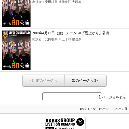
出演者：安田桃寧 磯佳奈江 大段舞...
2016年4月15日（金） チームBII「逆上がり」公演
出演者：安田桃寧 川上千尋 磯佳奈...
≪
≫
前のページへ
次のページへ
ページ目を表示
105タイトル 4ページ中 1ページ目