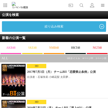
リバイバル配信
公演を検索
絞り込み検索
新着の公演一覧
AKB48
SKE48
NMB48
HKT48
NGT48
ALL
105タイトル 4ページ中 1ページ目
HD
2017年7月3日（月） チームBII「恋愛禁止条例」公演
出演者：石塚朱莉 小嶋花梨 太田夢...
HD
2016年7月25日（月） チームBII「逆上がり」公演