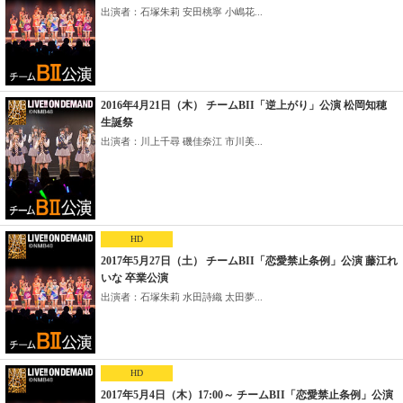
出演者：石塚朱莉 安田桃寧 小嶋花...
2016年4月21日（木） チームBII「逆上がり」公演 松岡知穂
生誕祭
出演者：川上千尋 磯佳奈江 市川美...
HD
2017年5月27日（土） チームBII「恋愛禁止条例」公演 藤江れ
いな 卒業公演
出演者：石塚朱莉 水田詩織 太田夢...
HD
2017年5月4日（木）17:00～ チームBII「恋愛禁止条例」公演