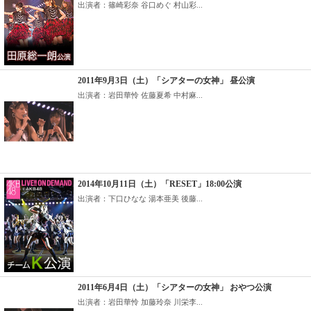
出演者：篠崎彩奈 谷口めぐ 村山彩...
2011年9月3日（土）「シアターの女神」 昼公演
出演者：岩田華怜 佐藤夏希 中村麻...
2014年10月11日（土）「RESET」18:00公演
出演者：下口ひなな 湯本亜美 後藤...
2011年6月4日（土）「シアターの女神」 おやつ公演
出演者：岩田華怜 加藤玲奈 川栄李...