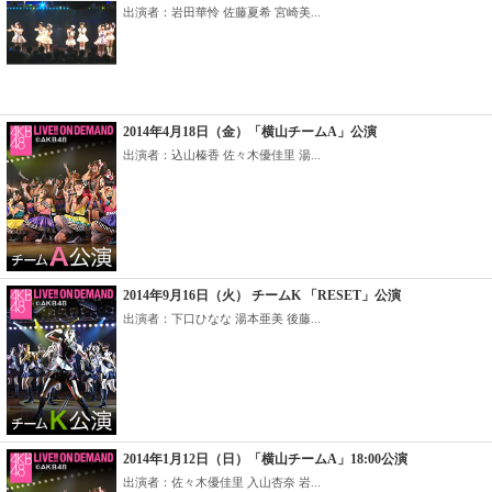
出演者：岩田華怜 佐藤夏希 宮崎美...
2014年4月18日（金）「横山チームA」公演
出演者：込山榛香 佐々木優佳里 湯...
2014年9月16日（火） チームK 「RESET」公演
出演者：下口ひなな 湯本亜美 後藤...
2014年1月12日（日）「横山チームA」18:00公演
出演者：佐々木優佳里 入山杏奈 岩...