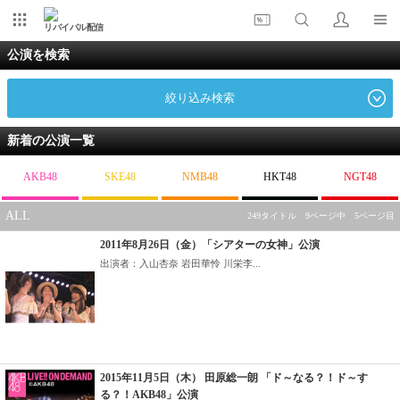
リバイバル配信
公演を検索
絞り込み検索
新着の公演一覧
AKB48
SKE48
NMB48
HKT48
NGT48
ALL
249タイトル 9ページ中 5ページ目
2011年8月26日（金）「シアターの女神」公演
出演者：入山杏奈 岩田華怜 川栄李...
2015年11月5日（木） 田原総一朗 「ド～なる？！ド～す
る？！AKB48」公演