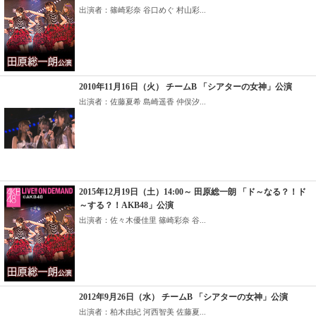
出演者：篠崎彩奈 谷口めぐ 村山彩...
2010年11月16日（火） チームB 「シアターの女神」公演
出演者：佐藤夏希 島崎遥香 仲俣汐...
2015年12月19日（土）14:00～ 田原総一朗 「ド～なる？！ド
～する？！AKB48」公演
出演者：佐々木優佳里 篠崎彩奈 谷...
2012年9月26日（水） チームB 「シアターの女神」公演
出演者：柏木由紀 河西智美 佐藤夏...