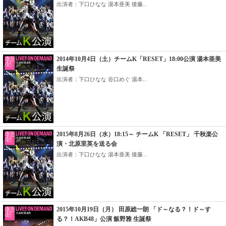
出演者：下口ひなな 湯本亜美 後藤...
2014年10月4日（土）チームK「RESET」18:00公演 湯本亜美
生誕祭
出演者：下口ひなな 谷口めぐ 湯本...
2015年8月26日（水）18:15～ チームK 「RESET」 千秋楽公
演・北原里英を送る会
出演者：下口ひなな 湯本亜美 後藤...
2015年10月19日（月） 田原総一朗 「ド～なる？！ド～す
る？！AKB48」公演 飯野雅 生誕祭