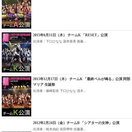
2015年6月11日（木） チームK 「RESET」公演
出演者：下口ひなな 湯本亜美 後藤...
2015年12月17日（木） チームK 「最終ベルが鳴る」公演 阿部
マリア 生誕祭
出演者：篠崎彩奈 下口ひなな 茂木...
2012年2月24日（金）チームB 「シアターの女神」公演
出演者：柏木由紀 岩田華怜 佐藤夏...