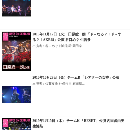
2015年11月17日（火） 田原総一朗 「ド～なる？！ド～す
る？！AKB48」公演 谷口めぐ 生誕祭
出演者：谷口めぐ 村山彩希 岡田奈...
2010年10月29日（金）チームB 「シアターの女神」公演
出演者：佐藤夏希 仲俣汐里 石田晴...
2015年1月15日（木） チームK 「RESET」公演 内田眞由美
生誕祭