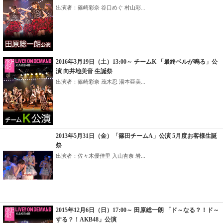
出演者：篠崎彩奈 谷口めぐ 村山彩...
2016年3月19日（土）13:00～ チームK 「最終ベルが鳴る」公
演 向井地美音 生誕祭
出演者：篠崎彩奈 茂木忍 湯本亜美...
2013年5月31日（金）「篠田チームA」公演 5月度お客様生誕
祭
出演者：佐々木優佳里 入山杏奈 岩...
2015年12月6日（日）17:00～ 田原総一朗 「ド～なる？！ド～
する？！AKB48」公演