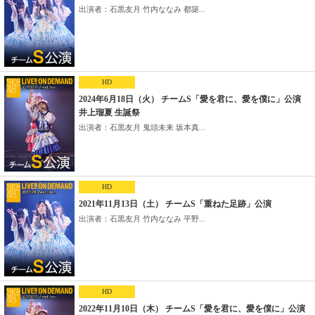
出演者：石黒友月 竹内ななみ 都築...
HD
2024年6月18日（火） チームS「愛を君に、愛を僕に」公演
井上瑠夏 生誕祭
出演者：石黒友月 鬼頭未来 坂本真...
HD
2021年11月13日（土） チームS「重ねた足跡」公演
出演者：石黒友月 竹内ななみ 平野...
HD
2022年11月10日（木） チームS「愛を君に、愛を僕に」公演