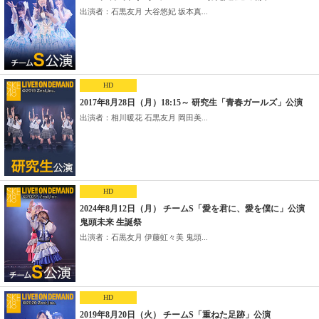
出演者：石黒友月 大谷悠妃 坂本真...
HD
2017年8月28日（月）18:15～ 研究生「青春ガールズ」公演
出演者：相川暖花 石黒友月 岡田美...
HD
2024年8月12日（月） チームS「愛を君に、愛を僕に」公演
鬼頭未来 生誕祭
出演者：石黒友月 伊藤虹々美 鬼頭...
HD
2019年8月20日（火） チームS「重ねた足跡」公演