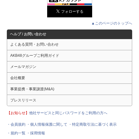
▲このページのトップへ
ヘルプ / お問い合わせ
よくある質問・お問い合わせ
AKB48グループご利用ガイド
メールマガジン
会社概要
事業提携・事業譲渡(M&A)
プレスリリース
【お知らせ】
他社サービスと同じパスワードをご利用の方へ
・会員規約
・個人情報保護に関して
・特定商取引法に基づく表示
・規約一覧
・採用情報