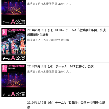
出演者：佐々木優佳里 谷口めぐ 村...
2014年5月18日（日）18:00～ チームA「恋愛禁止条例」公演
岩田華怜 生誕祭
出演者：入山杏奈 岩田華怜 片山陽...
2016年6月13日（月） チームA 「M.T.に捧ぐ」公演
出演者：佐々木優佳里 谷口めぐ 入...
2010年11月5日（金）チームA「目撃者」公演 仲谷明香 生誕
祭