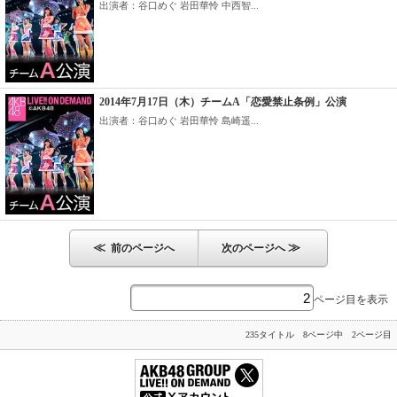
出演者：谷口めぐ 岩田華怜 中西智...
2014年7月17日（木）チームA「恋愛禁止条例」公演
出演者：谷口めぐ 岩田華怜 島崎遥...
≪
≫
前のページへ
次のページへ
ページ目を表示
235タイトル 8ページ中 2ページ目