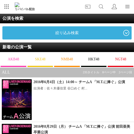
リバイバル配信
公演を検索
絞り込み検索
新着の公演一覧
AKB48
SKE48
NMB48
HKT48
NGT48
ALL
235タイトル 8ページ中 2ページ目
2016年6月4日（土）14:00～ チームA 「M.T.に捧ぐ」公演
出演者：佐々木優佳里 谷口めぐ 村...
2016年8月29日（月） チームA 「M.T.に捧ぐ」公演 前田亜美
卒業公演