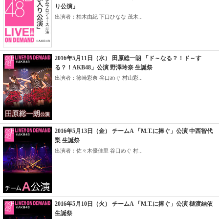
り公演」
出演者：柏木由紀 下口ひなな 茂木...
2016年5月11日（水） 田原総一朗 「ド～なる？！ド～す
る？！AKB48」公演 野澤玲奈 生誕祭
出演者：篠崎彩奈 谷口めぐ 村山彩...
2016年5月13日（金） チームA 「M.T.に捧ぐ」公演 中西智代
梨 生誕祭
出演者：佐々木優佳里 谷口めぐ 村...
2016年5月10日（火） チームA 「M.T.に捧ぐ」公演 樋渡結依
生誕祭