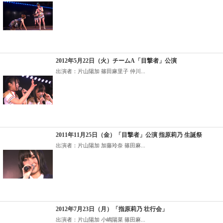
2012年5月22日（火）チームA「目撃者」公演
出演者：片山陽加 篠田麻里子 仲川...
2011年11月25日（金）「目撃者」公演 指原莉乃 生誕祭
出演者：片山陽加 加藤玲奈 篠田麻...
2012年7月23日（月）「指原莉乃 壮行会」
出演者：片山陽加 小嶋陽菜 篠田麻...