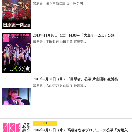
出演者：佐々木優佳里 谷口めぐ 村...
2013年11月16日（土）14:00～「大島チームK」公演
出演者：平田梨奈 前田亜美 宮崎美...
2011年5月30日（月）「目撃者」公演 片山陽加 生誕祭
出演者：入山杏奈 片山陽加 仲川遥...
HD
2016年2月17日（水） 高橋みなみプロデュース公演「お蔵入