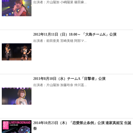
出演者：片山陽加 小嶋陽菜 篠田麻...
2012年11月11日（日）18:00～ 「大島チームK」公演
出演者：前田亜美 宮崎美穂 阿部マ...
2011年8月10日（水）チームA「目撃者」公演
出演者：片山陽加 加藤玲奈 仲川遥...
2014年10月23日（木）「恋愛禁止条例」公演 達家真姫宝 生誕
祭