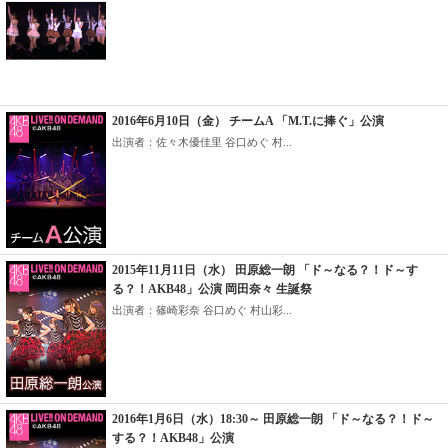
2016年6月10日（金） チームA 「M.T.に捧ぐ」公演
出演者：佐々木優佳里 谷口めぐ 村...
2015年11月11日（水） 田原総一朗 「ド～なる？！ド～す
る？！AKB48」公演 岡田奈々 生誕祭
出演者：篠崎彩奈 谷口めぐ 村山彩...
2016年1月6日（水）18:30～ 田原総一朗 「ド～なる？！ド～
する？！AKB48」公演