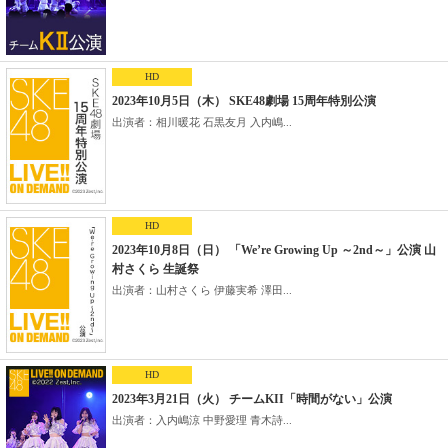
HD
2023年10月5日（木） SKE48劇場 15周年特別公演
出演者：相川暖花 石黒友月 入内嶋...
HD
2023年10月8日（日） 「We’re Growing Up ～2nd～」公演 山
村さくら 生誕祭
出演者：山村さくら 伊藤実希 澤田...
HD
2023年3月21日（火） チームKII「時間がない」公演
出演者：入内嶋涼 中野愛理 青木詩...