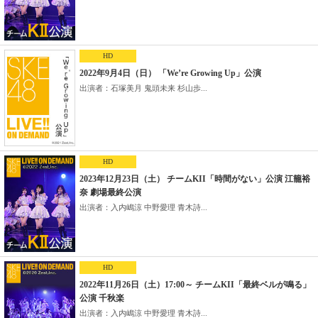
HD
2022年9月4日（日） 「We’re Growing Up」公演
出演者：石塚美月 鬼頭未来 杉山歩...
HD
2023年12月23日（土） チームKII「時間がない」公演 江籠裕
奈 劇場最終公演
出演者：入内嶋涼 中野愛理 青木詩...
HD
2022年11月26日（土）17:00～ チームKII「最終ベルが鳴る」
公演 千秋楽
出演者：入内嶋涼 中野愛理 青木詩...