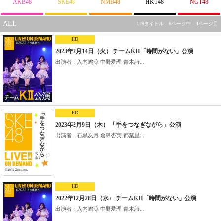
AKB48
SKE48
NMB48
HKT48
NGT48
ALL
179タイトル 6ページ中 4ページ目
HD
2023年2月14日（火） チームKII「時間がない」公演
出演者：入内嶋涼 中野愛理 青木詩...
HD
2023年2月9日（木） 「手をつなぎながら」公演
出演者：石黒友月 倉島杏実 都築里...
HD
2022年12月28日（水） チームKII「時間がない」公演
出演者：入内嶋涼 中野愛理 青木詩...