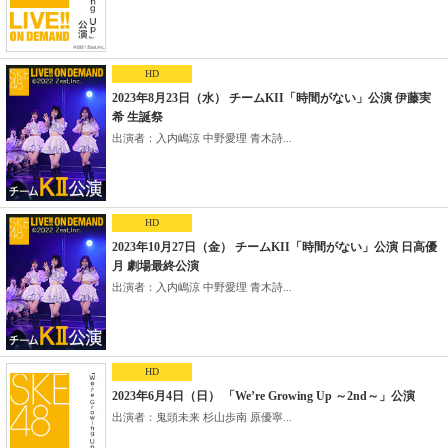
HD
2023年8月23日（水） チームKII「時間がない」公演 伊藤実
希 生誕祭
出演者：入内嶋涼 中野愛理 青木詩...
HD
2023年10月27日（金） チームKII「時間がない」公演 日高優
月 劇場最終公演
出演者：入内嶋涼 中野愛理 青木詩...
HD
2023年6月4日（日） 「We’re Growing Up ～2nd～」公演
出演者：鬼頭未来 杉山歩南 原優寧...