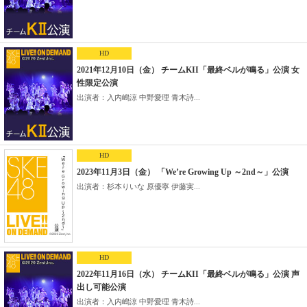
HD
2021年12月10日（金） チームKII「最終ベルが鳴る」公演 女
性限定公演
出演者：入内嶋涼 中野愛理 青木詩...
HD
2023年11月3日（金） 「We’re Growing Up ～2nd～」公演
出演者：杉本りいな 原優寧 伊藤実...
HD
2022年11月16日（水） チームKII「最終ベルが鳴る」公演 声
出し可能公演
出演者：入内嶋涼 中野愛理 青木詩...