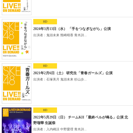
HD
2024年3月13日（水） 「手をつなぎながら」公演
出演者：鬼頭未来 熊崎晴香 青木詩...
HD
2021年2月6日（土） 研究生「青春ガールズ」公演
出演者：石塚美月 鬼頭未来 杉山歩...
HD
2022年5月29日（日） チームKII「最終ベルが鳴る」公演 北
野瑠華 生誕祭
出演者：入内嶋涼 中野愛理 青木詩...