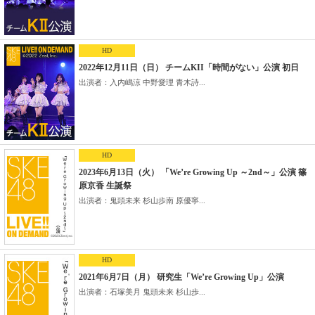
HD
2022年12月11日（日） チームKII「時間がない」公演 初日
出演者：入内嶋涼 中野愛理 青木詩...
HD
2023年6月13日（火） 「We’re Growing Up ～2nd～」公演 篠
原京香 生誕祭
出演者：鬼頭未来 杉山歩南 原優寧...
HD
2021年6月7日（月） 研究生「We’re Growing Up」公演
出演者：石塚美月 鬼頭未来 杉山歩...