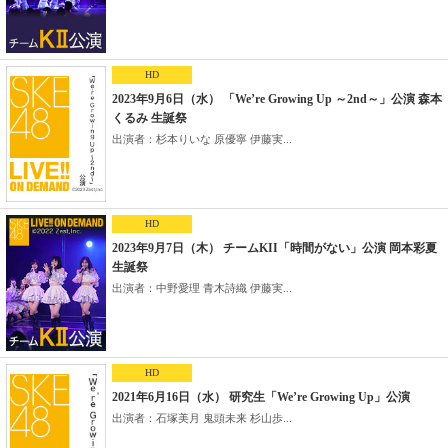
HD
2023年9月6日（水） 「We’re Growing Up ～2nd～」公演 森本
くるみ 生誕祭
出演者：杉本りいな 原優寧 伊藤実...
HD
2023年9月7日（木） チームKII「時間がない」公演 岡本彩夏
生誕祭
出演者：中野愛理 青木詩織 伊藤実...
HD
2021年6月16日（水） 研究生「We’re Growing Up」公演
出演者：石塚美月 鬼頭未来 杉山歩...