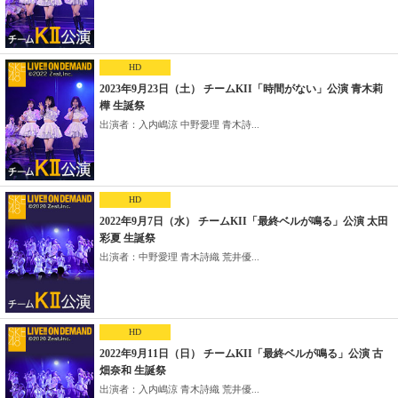
HD
2023年9月23日（土） チームKII「時間がない」公演 青木莉
樺 生誕祭
出演者：入内嶋涼 中野愛理 青木詩...
HD
2022年9月7日（水） チームKII「最終ベルが鳴る」公演 太田
彩夏 生誕祭
出演者：中野愛理 青木詩織 荒井優...
HD
2022年9月11日（日） チームKII「最終ベルが鳴る」公演 古
畑奈和 生誕祭
出演者：入内嶋涼 青木詩織 荒井優...