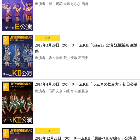
出演者：相川暖花 犬塚あさな 熊崎...
HD
2017年3月29日（水） チームKII「0start」公演 江籠裕奈 生誕
祭
出演者：青木詩織 荒井優希 石田安...
2014年4月30日（水） チームKII「ラムネの飲み方」初日公演
出演者：石田安奈 内山命 江籠裕奈...
HD
2018年12月20日（木） チームKII「最終ベルが鳴る」公演 高