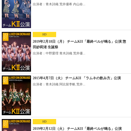
出演者：青木詩織 荒井優希 内山命...
HD
2019年2月18日（月） チームKII「最終ベルが鳴る」公演 惣
田紗莉渚 生誕祭
出演者：中野愛理 青木詩織 荒井優...
2015年4月7日（火） チームKII 「ラムネの飲み方」公演
出演者：青木詩織 阿比留李帆 荒井...
HD
2019年2月12日（火） チームKII「最終ベルが鳴る」公演