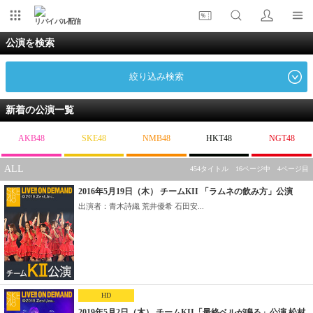
リバイバル配信
公演を検索
絞り込み検索
新着の公演一覧
AKB48
SKE48
NMB48
HKT48
NGT48
ALL
454タイトル 16ページ中 4ページ目
2016年5月19日（木） チームKII 「ラムネの飲み方」公演
出演者：青木詩織 荒井優希 石田安...
HD
2019年5月2日（木） チームKII「最終ベルが鳴る」公演 松村