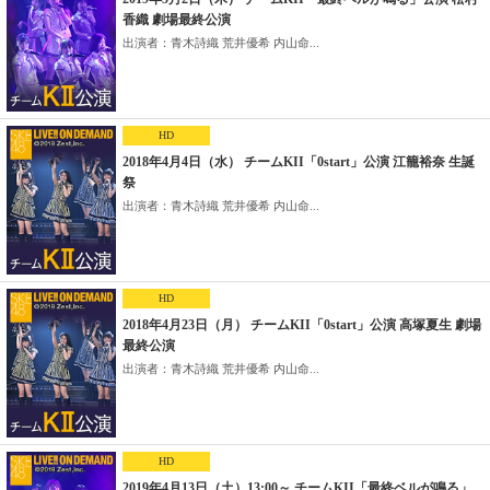
香織 劇場最終公演
出演者：青木詩織 荒井優希 内山命...
HD
2018年4月4日（水） チームKII「0start」公演 江籠裕奈 生誕
祭
出演者：青木詩織 荒井優希 内山命...
HD
2018年4月23日（月） チームKII「0start」公演 高塚夏生 劇場
最終公演
出演者：青木詩織 荒井優希 内山命...
HD
2019年4月13日（土）13:00～ チームKII「最終ベルが鳴る」