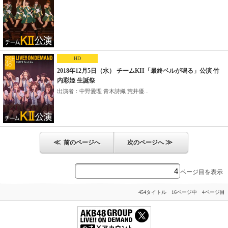
HD
2018年12月5日（水） チームKII「最終ベルが鳴る」公演 竹
内彩姫 生誕祭
出演者：中野愛理 青木詩織 荒井優...
≪
≫
前のページへ
次のページへ
ページ目を表示
454タイトル 16ページ中 4ページ目