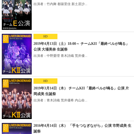
出演者：竹内舞 都築里佳 新土居沙...
HD
2019年4月13日（土）18:00～ チームKII「最終ベルが鳴る」
公演 大場美奈 生誕祭
出演者：中野愛理 青木詩織 荒井優...
HD
2019年3月14日（木） チームKII「最終ベルが鳴る」公演 片
岡成美 生誕祭
出演者：青木詩織 荒井優希 内山命...
2016年4月14日（木） 「手をつなぎながら」公演 市野成美 生
誕祭