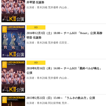
井琴望 生誕祭
出演者：青木詩織 荒井優希 内山命...
HD
2016年12月3日（土）18:00～ チームKII 「0start」公演 高柳
明音 生誕祭
出演者：青木詩織 荒井優希 石田安...
HD
2018年8月16日（木）14:00～ チームKII「最終ベルが鳴る」
公演
出演者：青木詩織 荒井優希 内山命...
2015年2月22日（日）15:00～ 「ラムネの飲み方」公演
出演者：青木詩織 阿比留李帆 荒井...