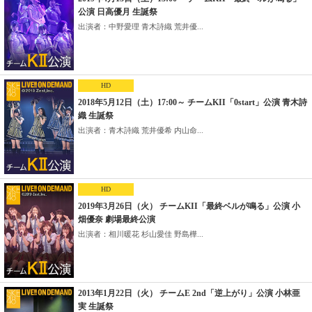
公演 日高優月 生誕祭
出演者：中野愛理 青木詩織 荒井優...
HD
2018年5月12日（土）17:00～ チームKII「0start」公演 青木詩
織 生誕祭
出演者：青木詩織 荒井優希 内山命...
HD
2019年3月26日（火） チームKII「最終ベルが鳴る」公演 小
畑優奈 劇場最終公演
出演者：相川暖花 杉山愛佳 野島樺...
2013年1月22日（火） チームE 2nd「逆上がり」公演 小林亜
実 生誕祭