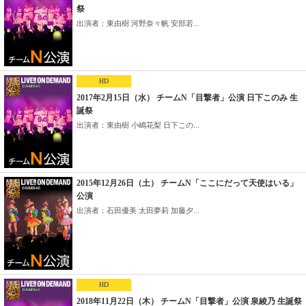
祭
出演者：東由樹 河野奈々帆 安部若...
HD
2017年2月15日（水） チームN「目撃者」公演 日下このみ 生
誕祭
出演者：東由樹 小嶋花梨 日下この...
2015年12月26日（土） チームN「ここにだって天使はいる」
公演
出演者：石田優美 太田夢莉 加藤夕...
HD
2018年11月22日（木） チームN「目撃者」公演 泉綾乃 生誕祭