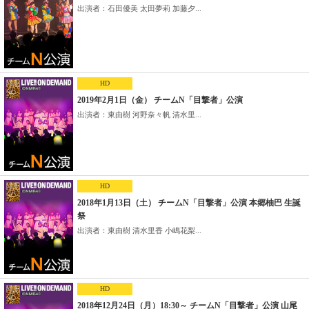
出演者：石田優美 太田夢莉 加藤夕...
HD
2019年2月1日（金） チームN「目撃者」公演
出演者：東由樹 河野奈々帆 清水里...
HD
2018年1月13日（土） チームN「目撃者」公演 本郷柚巴 生誕
祭
出演者：東由樹 清水里香 小嶋花梨...
HD
2018年12月24日（月）18:30～ チームN「目撃者」公演 山尾