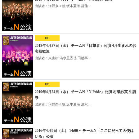
出演者：河野奈々帆 坂本夏海 菖蒲...
HD
2018年4月27日（金） チームN「目撃者」公演 4月生まれのお
客様歓迎
出演者：東由樹 清水里香 安田桃寧...
HD
2019年4月24日（水） チームN「N Pride」公演 村瀬紗英 生誕
祭
出演者：河野奈々帆 坂本夏海 清水...
2016年4月9日（土） 14:00～ チームN「ここにだって天使は
いる」公演