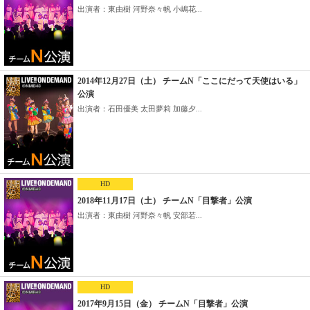
出演者：東由樹 河野奈々帆 小嶋花...
2014年12月27日（土） チームN「ここにだって天使はいる」
公演
出演者：石田優美 太田夢莉 加藤夕...
HD
2018年11月17日（土） チームN「目撃者」公演
出演者：東由樹 河野奈々帆 安部若...
HD
2017年9月15日（金） チームN「目撃者」公演