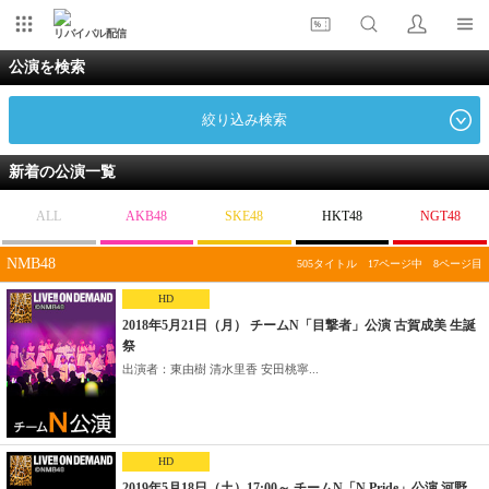
リバイバル配信
公演を検索
絞り込み検索
新着の公演一覧
ALL
AKB48
SKE48
HKT48
NGT48
NMB48
505タイトル 17ページ中 8ページ目
HD
2018年5月21日（月） チームN「目撃者」公演 古賀成美 生誕
祭
出演者：東由樹 清水里香 安田桃寧...
HD
2019年5月18日（土）17:00～ チームN「N Pride」公演 河野