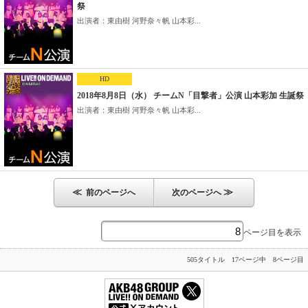
祭
出演者：東由樹 河野奈々帆 山本彩...
HD
2018年8月8日（水） チームN「目撃者」公演 山本彩加 生誕祭
出演者：東由樹 河野奈々帆 山本彩...
≪
≫
前のページへ
次のページへ
ページ目を表示
505タイトル 17ページ中 8ページ目