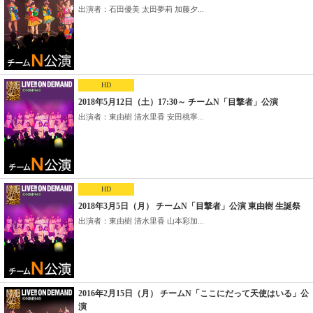
出演者：石田優美 太田夢莉 加藤夕...
HD
2018年5月12日（土）17:30～ チームN「目撃者」公演
出演者：東由樹 清水里香 安田桃寧...
HD
2018年3月5日（月） チームN「目撃者」公演 東由樹 生誕祭
出演者：東由樹 清水里香 山本彩加...
2016年2月15日（月） チームN「ここにだって天使はいる」公
演