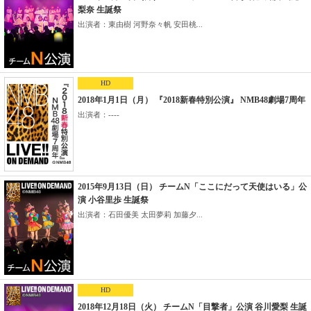
梨奈 生誕祭
出演者：東由樹 河野奈々帆 安田桃...
HD
2018年1月1日（月） 『2018新春特別公演』 NMB48劇場7周年
出演者：----
2015年9月13日（日） チームN「ここにだって天使はいる」公
演 小谷里歩 生誕祭
出演者：石田優美 太田夢莉 加藤夕...
HD
2018年12月18日（火） チームN「目撃者」公演 谷川愛梨 生誕