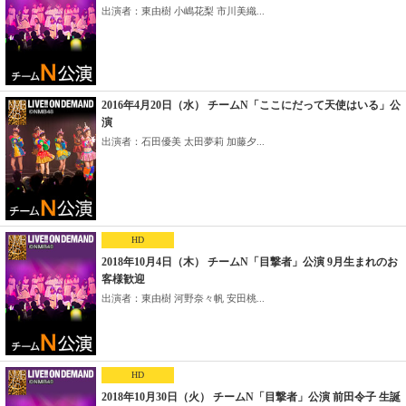
出演者：東由樹 小嶋花梨 市川美織...
2016年4月20日（水） チームN「ここにだって天使はいる」公
演
出演者：石田優美 太田夢莉 加藤夕...
HD
2018年10月4日（木） チームN「目撃者」公演 9月生まれのお
客様歓迎
出演者：東由樹 河野奈々帆 安田桃...
HD
2018年10月30日（火） チームN「目撃者」公演 前田令子 生誕