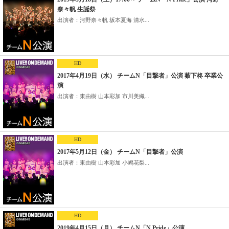
奈々帆 生誕祭
出演者：河野奈々帆 坂本夏海 清水...
HD
2017年4月19日（水） チームN「目撃者」公演 薮下柊 卒業公
演
出演者：東由樹 山本彩加 市川美織...
HD
2017年5月12日（金） チームN「目撃者」公演
出演者：東由樹 山本彩加 小嶋花梨...
HD
2019年4月15日（月） チームN「N Pride」公演