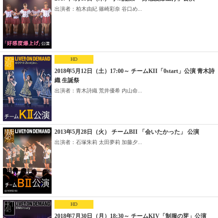
出演者：柏木由紀 篠崎彩奈 谷口め...
HD
2018年5月12日（土）17:00～ チームKII「0start」公演 青木詩
織 生誕祭
出演者：青木詩織 荒井優希 内山命...
2013年5月28日（火） チームBII 「会いたかった」 公演
出演者：石塚朱莉 太田夢莉 加藤夕...
HD
2018年7月30日（月）18:30～ チームKIV「制服の芽」公演