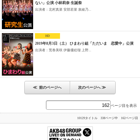
ない」公演 小林莉奈 生誕祭
出演者：北村真菜 安部若菜 泉綾乃...
HD
2019年8月3日（土） ひまわり組「ただいま 恋愛中」公演
出演者：荒巻美咲 伊藤優絵瑠 上野...
≪
≫
前のページへ
次のページへ
ページ目を表示
10129タイトル 338ページ中 162ページ目