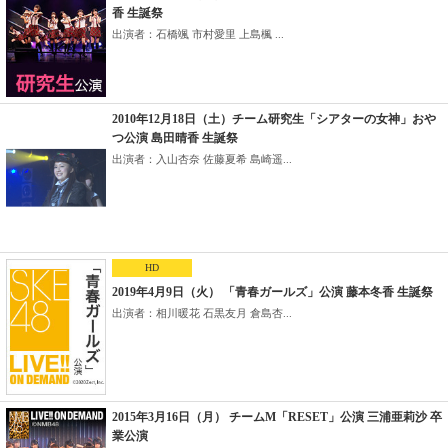
香 生誕祭
出演者：石橋颯 市村愛里 上島楓 ...
2010年12月18日（土）チーム研究生「シアターの女神」おや
つ公演 島田晴香 生誕祭
出演者：入山杏奈 佐藤夏希 島崎遥...
HD
2019年4月9日（火） 「青春ガールズ」公演 藤本冬香 生誕祭
出演者：相川暖花 石黒友月 倉島杏...
2015年3月16日（月） チームM「RESET」公演 三浦亜莉沙 卒
業公演