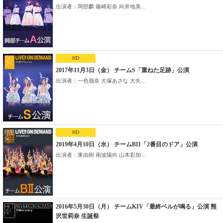
出演者：岡部麟 篠崎彩奈 向井地美...
HD
2017年11月3日（金） チームS「重ねた足跡」公演
出演者：一色嶺奈 犬塚あさな 大矢...
HD
2019年4月10日（水） チームBII「2番目のドア」公演
出演者：東由樹 南波陽向 山本彩加...
2016年5月30日（月） チームKIV「最終ベルが鳴る」公演 熊
沢世莉奈 生誕祭