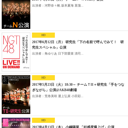
出演者：河野奈々帆 坂本夏海 菖蒲...
HD
2017年6月12日（月） 研究生「下の名前で呼んでみて！ 研
究生スペシャル」公演
出演者：角ゆりあ 日下部愛菜 清司...
HD
2017年5月23日（火）18:30～ チームＴII＋研究生「手をつな
ぎながら」公演@AKB48劇場
出演者：荒巻美咲 運上弘菜 小田彩...
HD
2017年4月13日（木） 小嶋陽菜 「好感度爆上げ」公演