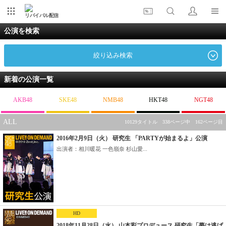
リバイバル配信
公演を検索
絞り込み検索
新着の公演一覧
AKB48
SKE48
NMB48
HKT48
NGT48
ALL
10129タイトル 338ページ中 162ページ目
2016年2月9日（火） 研究生 「PARTYが始まるよ」公演
出演者：相川暖花 一色嶺奈 杉山愛...
HD
2018年11月28日（水） 山本彩プロデュース 研究生「夢は逃げ