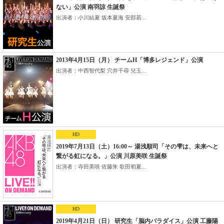
ない」公演 南羽諒 生誕祭
出演者：小川結夏 坂本夏海 安部若...
2013年4月15日（月） チームH「博多レジェンド」公演
出演者：中西智代梨 穴井千尋 兒玉...
HD
2019年7月13日（土）16:00～ 湯浅順司「その雫は、未来へと
繋がる虹になる。」公演 川原美咲 生誕祭
出演者：寺田美咲 佐藤朱 歌田初夏...
HD
2019年4月21日（日） 研究生「脳内パラダイス」公演 工藤陽