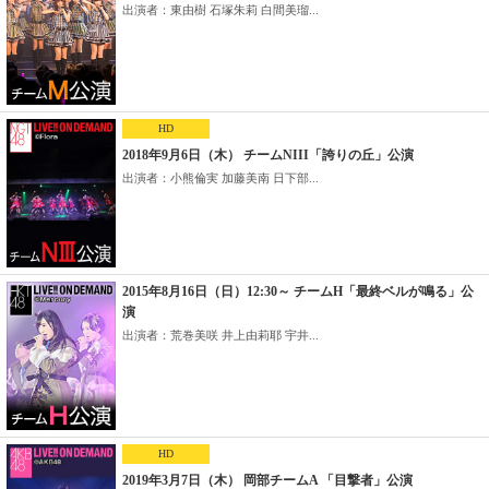
出演者：東由樹 石塚朱莉 白間美瑠...
HD
2018年9月6日（木） チームNIII「誇りの丘」公演
出演者：小熊倫実 加藤美南 日下部...
2015年8月16日（日）12:30～ チームH「最終ベルが鳴る」公
演
出演者：荒巻美咲 井上由莉耶 宇井...
HD
2019年3月7日（木） 岡部チームA 「目撃者」公演