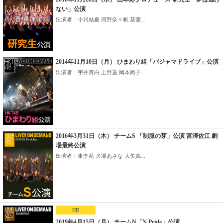
ない」公演
出演者：小川結夏 河野奈々帆 菖蒲...
2014年11月10日（月） ひまわり組「パジャマドライブ」公演
出演者：宇井真白 上野遥 岡本尚子...
2016年3月31日（木） チームS 「制服の芽」公演 宮澤佐江 劇
場最終公演
出演者：東李苑 犬塚あさな 大矢真...
HD
2019年4月15日（月） チームN「N Pride」公演