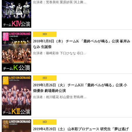
出演者：荒巻美咲 栗原紗英 渕上舞...
HD
2018年3月8日（木） チームK 「最終ベルが鳴る」公演 峯岸み
なみ 生誕祭
出演者：篠崎彩奈 下口ひなな 谷口...
HD
2019年3月26日（火） チームKII「最終ベルが鳴る」公演 小
畑優奈 劇場最終公演
出演者：相川暖花 杉山愛佳 野島樺...
HD
2019年4月20日（土） 山本彩プロデュース 研究生「夢は逃げ