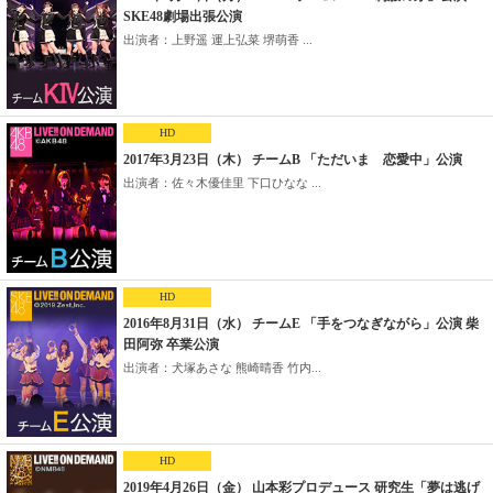
SKE48劇場出張公演
出演者：上野遥 運上弘菜 堺萌香 ...
HD
2017年3月23日（木） チームB 「ただいま 恋愛中」公演
出演者：佐々木優佳里 下口ひなな ...
HD
2016年8月31日（水） チームE 「手をつなぎながら」公演 柴
田阿弥 卒業公演
出演者：犬塚あさな 熊崎晴香 竹内...
HD
2019年4月26日（金） 山本彩プロデュース 研究生「夢は逃げ