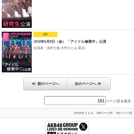
HD
2018年6月8日（金） 「アイドル修業中」公演
出演者：浅井七海 大竹ひとみ 黒須...
≪
≫
前のページへ
次のページへ
ページ目を表示
10129タイトル 338ページ中 161ページ目