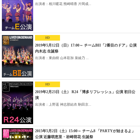
出演者：相川暖花 熊崎晴香 片岡成...
HD
2019年5月12日（日）17:00～ チームBII「2番目のドア」公演
内木志 生誕祭
出演者：東由樹 山本彩加 泉綾乃 ...
HD
2019年2月23日（土） R24「博多リフレッシュ」公演 初日公
演
出演者：上野遥 神志那結衣 駒田京...
2015年5月2日（土）15:00～ チーム8 「PARTYが始まるよ」
公演 近藤萌恵里・岩崎萌花 生誕祭