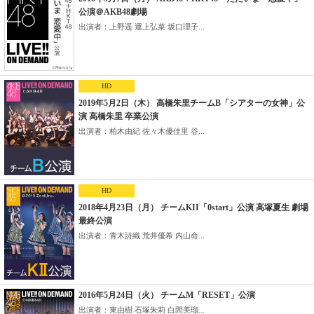
公演＠AKB48劇場
出演者：上野遥 運上弘菜 坂口理子...
HD
2019年5月2日（木） 高橋朱里チームB「シアターの女神」公
演 高橋朱里 卒業公演
出演者：柏木由紀 佐々木優佳里 谷...
HD
2018年4月23日（月） チームKII「0start」公演 高塚夏生 劇場
最終公演
出演者：青木詩織 荒井優希 内山命...
2016年5月24日（火） チームM「RESET」公演
出演者：東由樹 石塚朱莉 白間美瑠...