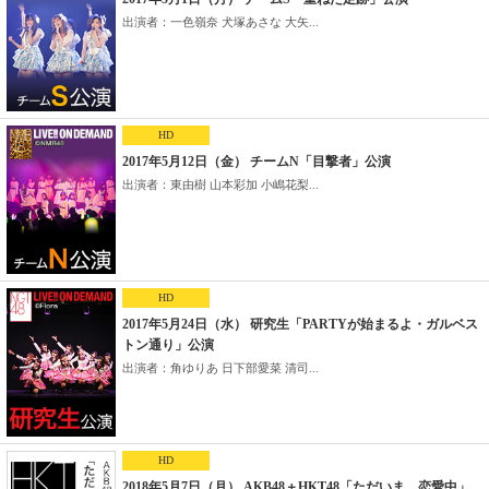
出演者：一色嶺奈 犬塚あさな 大矢...
HD
2017年5月12日（金） チームN「目撃者」公演
出演者：東由樹 山本彩加 小嶋花梨...
HD
2017年5月24日（水） 研究生「PARTYが始まるよ・ガルベス
トン通り」公演
出演者：角ゆりあ 日下部愛菜 清司...
HD
2018年5月7日（月） AKB48＋HKT48「ただいま 恋愛中」