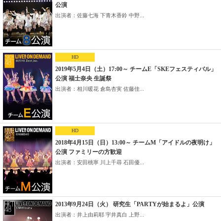
公演
出演者：佐藤七海 下青木香鈴 中野...
HD
2019年5月4日（土）17:00～ チームE「SKEフェスティバル」
公演 福士奈央 生誕祭
出演者：相川暖花 倉島杏実 佐藤佳...
HD
2018年4月15日（日）13:00～ チームM「アイドルの夜明け」
公演 ファミリーの方歓迎
出演者：安田桃寧 川上千尋 石田優...
2013年9月24日（火） 研究生「PARTYが始まるよ」公演
出演者：井上由莉耶 宇井真白 上野...