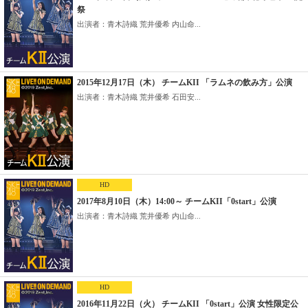
祭
出演者：青木詩織 荒井優希 内山命...
2015年12月17日（木） チームKII 「ラムネの飲み方」公演
出演者：青木詩織 荒井優希 石田安...
HD
2017年8月10日（木）14:00～ チームKII「0start」公演
出演者：青木詩織 荒井優希 内山命...
HD
2016年11月22日（火） チームKII 「0start」公演 女性限定公