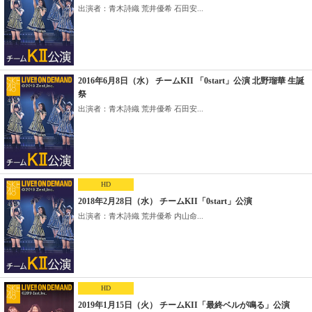
出演者：青木詩織 荒井優希 石田安...
2016年6月8日（水） チームKII 「0start」公演 北野瑠華 生誕
祭
出演者：青木詩織 荒井優希 石田安...
HD
2018年2月28日（水） チームKII「0start」公演
出演者：青木詩織 荒井優希 内山命...
HD
2019年1月15日（火） チームKII「最終ベルが鳴る」公演