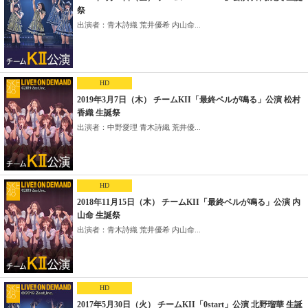
祭
出演者：青木詩織 荒井優希 内山命...
HD
2019年3月7日（木） チームKII「最終ベルが鳴る」公演 松村
香織 生誕祭
出演者：中野愛理 青木詩織 荒井優...
HD
2018年11月15日（木） チームKII「最終ベルが鳴る」公演 内
山命 生誕祭
出演者：青木詩織 荒井優希 内山命...
HD
2017年5月30日（火） チームKII「0start」公演 北野瑠華 生誕