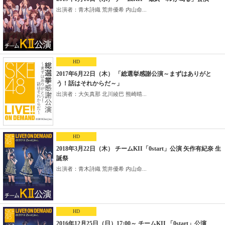
出演者：青木詩織 荒井優希 内山命...
HD
2017年6月22日（木） 「総選挙感謝公演～まずはありがと
う！話はそれからだ～」
出演者：大矢真那 北川綾巴 熊崎晴...
HD
2018年3月22日（木） チームKII「0start」公演 矢作有紀奈 生
誕祭
出演者：青木詩織 荒井優希 内山命...
HD
2016年12月25日（日）17:00～ チームKII 「0start」公演