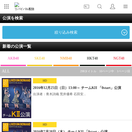
リバイバル配信
公演を検索
絞り込み検索
新着の公演一覧
AKB48
SKE48
NMB48
HKT48
NGT48
ALL
298タイトル 10ページ中 1ページ目
HD
2016年12月25日（日）13:00～ チームKII 「0start」公演
出演者：青木詩織 荒井優希 石田安...
HD
2016年7月28日（木） チームKII 「0start」公演