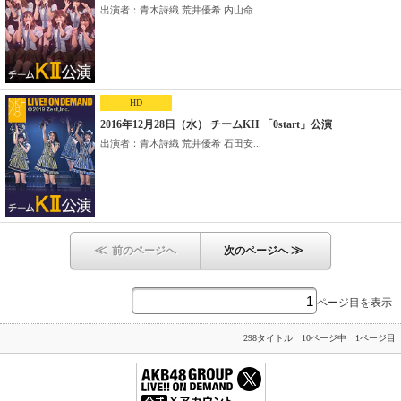
出演者：青木詩織 荒井優希 内山命...
HD
2016年12月28日（水） チームKII 「0start」公演
出演者：青木詩織 荒井優希 石田安...
≪
≫
前のページへ
次のページへ
ページ目を表示
298タイトル 10ページ中 1ページ目