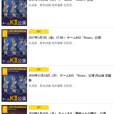
出演者：青木詩織 荒井優希 石田安...
HD
2017年5月5日（金）17:00～ チームKII「0start」公演
出演者：青木詩織 荒井優希 石田安...
HD
2016年11月14日（月） チームKII 「0start」公演 内山命 生誕
祭
出演者：青木詩織 荒井優希 石田安...
HD
2019年1月16日（水） チームKII「最終ベルが鳴る」公演