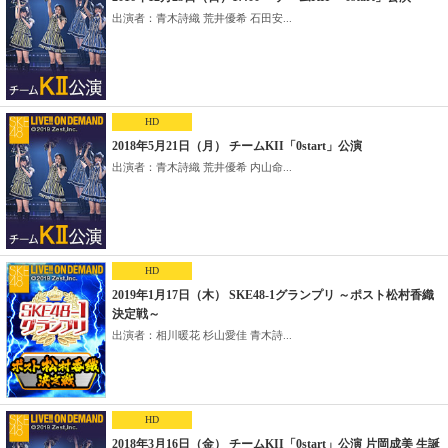
出演者：青木詩織 荒井優希 石田安...
HD
2018年5月21日（月） チームKII「0start」公演
出演者：青木詩織 荒井優希 内山命...
HD
2019年1月17日（木） SKE48-1グランプリ ～ポスト松村香織
決定戦～
出演者：相川暖花 杉山愛佳 青木詩...
HD
2018年3月16日（金） チームKII「0start」公演 片岡成美 生誕