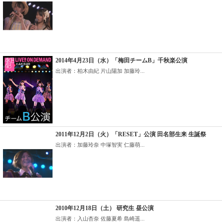
2014年4月23日（水）「梅田チームB」千秋楽公演
出演者：柏木由紀 片山陽加 加藤玲...
2011年12月2日（火）「RESET」公演 田名部生来 生誕祭
出演者：加藤玲奈 中塚智実 仁藤萌...
2010年12月18日（土） 研究生 昼公演
出演者：入山杏奈 佐藤夏希 島崎遥...