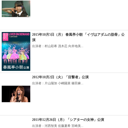
2015年10月5日（月） 春風亭小朝 「イヴはアダムの肋骨」公
演
出演者：村山彩希 茂木忍 向井地美...
2012年10月2日（火）「目撃者」公演
出演者：片山陽加 小嶋陽菜 篠田麻...
2011年12月26日（月）「シアターの女神」公演
出演者：河西智美 佐藤夏希 宮崎美...