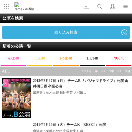
リバイバル配信
公演を検索
絞り込み検索
新着の公演一覧
AKB48
SKE48
NMB48
HKT48
NGT48
ALL
220タイトル 8ページ中 3ページ目
2015年8月17日（月） チームB 「パジャマドライブ」公演 倉
持明日香 卒業公演
出演者：柏木由紀 福岡聖菜 大和田...
2011年4月19日（火）チームK「RESET」公演
出演者：菊地あやか 中塚智実 仁藤...