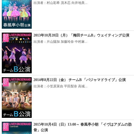
出演者：村山彩希 茂木忍 向井地美...
2013年10月28日（月）「梅田チームB」ウェイティング公演
出演者：片山陽加 加藤玲奈 中村麻...
2014年8月22日（金） チームB 「パジャマドライブ」公演
出演者：小笠原茉由 平田梨奈 高城...
2015年10月4日（日）13:00～ 春風亭小朝 「イヴはアダムの肋
骨」公演