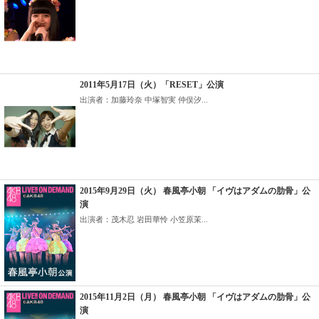
2011年5月17日（火）「RESET」公演
出演者：加藤玲奈 中塚智実 仲俣汐...
2015年9月29日（火） 春風亭小朝 「イヴはアダムの肋骨」公
演
出演者：茂木忍 岩田華怜 小笠原茉...
2015年11月2日（月） 春風亭小朝 「イヴはアダムの肋骨」公
演