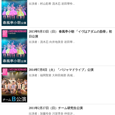
出演者：村山彩希 茂木忍 岩田華怜...
2015年9月13日（日） 春風亭小朝 「イヴはアダムの肋骨」初
日公演
出演者：茂木忍 向井地美音 岩田華...
2014年7月8日（火）「パジャマドライブ」公演
出演者：福岡聖菜 大和田南那 高城...
2011年2月27日（日）チーム研究生公演
出演者：加藤玲奈 川栄李奈 仲俣汐...