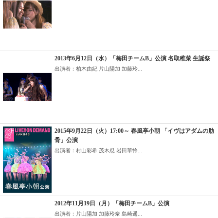
2013年6月12日（水）「梅田チームB」公演 名取稚菜 生誕祭
出演者：柏木由紀 片山陽加 加藤玲...
2015年9月22日（火）17:00～ 春風亭小朝 「イヴはアダムの肋
骨」公演
出演者：村山彩希 茂木忍 岩田華怜...
2012年11月19日（月）「梅田チームB」公演
出演者：片山陽加 加藤玲奈 島崎遥...