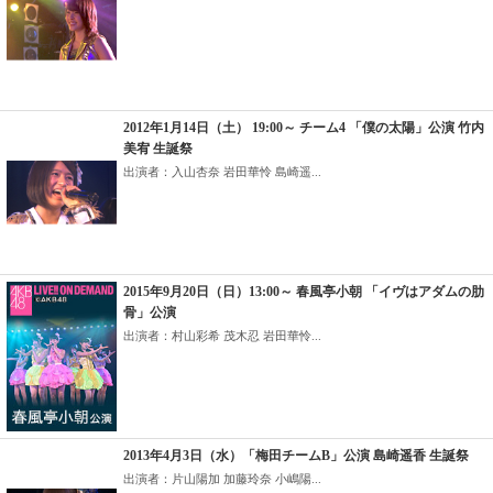
2012年1月14日（土） 19:00～ チーム4 「僕の太陽」公演 竹内
美宥 生誕祭
出演者：入山杏奈 岩田華怜 島崎遥...
2015年9月20日（日）13:00～ 春風亭小朝 「イヴはアダムの肋
骨」公演
出演者：村山彩希 茂木忍 岩田華怜...
2013年4月3日（水）「梅田チームB」公演 島崎遥香 生誕祭
出演者：片山陽加 加藤玲奈 小嶋陽...