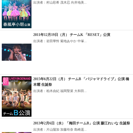
出演者：村山彩希 茂木忍 向井地美...
2011年12月19日（月） チームK 「RESET」公演
出演者：岩田華怜 菊地あやか 中塚...
2015年6月22日（月） チームB 「パジャマドライブ」公演 橋
本耀 生誕祭
出演者：柏木由紀 福岡聖菜 大和田...
2013年2月6日（水）「梅田チームB」公演 藤江れいな 生誕祭
出演者：片山陽加 加藤玲奈 島崎遥...