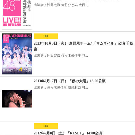
出演者：浅井七海 大竹ひとみ 大西...
HD
2023年10月3日（火） 倉野尾チーム4「サムネイル」公演 千秋
楽
出演者：岡田梨奈 佐々木優佳里 谷...
2013年2月17日（日）「僕の太陽」18:00公演
出演者：佐々木優佳里 篠崎彩奈 村...
HD
2012年9月8日（土）「RESET」 14:00公演