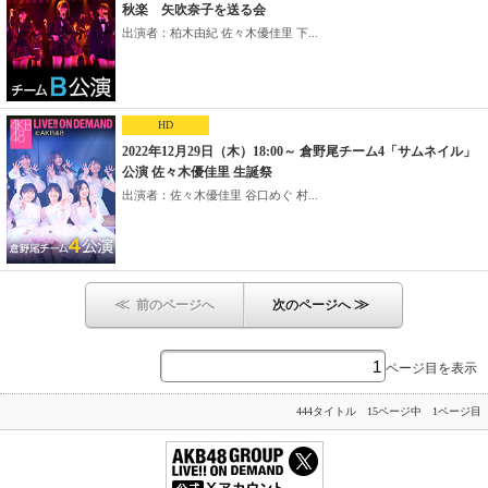
秋楽 矢吹奈子を送る会
出演者：柏木由紀 佐々木優佳里 下...
HD
2022年12月29日（木）18:00～ 倉野尾チーム4「サムネイル」
公演 佐々木優佳里 生誕祭
出演者：佐々木優佳里 谷口めぐ 村...
≪
≫
前のページへ
次のページへ
ページ目を表示
444タイトル 15ページ中 1ページ目