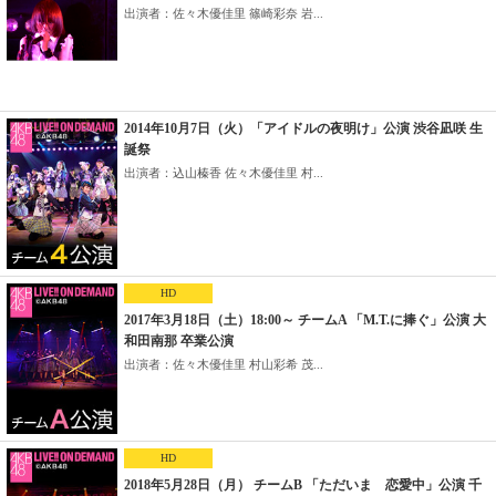
出演者：佐々木優佳里 篠崎彩奈 岩...
2014年10月7日（火）「アイドルの夜明け」公演 渋谷凪咲 生
誕祭
出演者：込山榛香 佐々木優佳里 村...
HD
2017年3月18日（土）18:00～ チームA 「M.T.に捧ぐ」公演 大
和田南那 卒業公演
出演者：佐々木優佳里 村山彩希 茂...
HD
2018年5月28日（月） チームB 「ただいま 恋愛中」公演 千