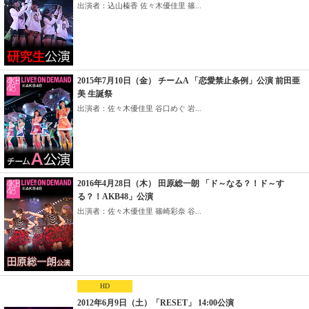
出演者：込山榛香 佐々木優佳里 篠...
2015年7月10日（金） チームA 「恋愛禁止条例」公演 前田亜
美 生誕祭
出演者：佐々木優佳里 谷口めぐ 岩...
2016年4月28日（木） 田原総一朗 「ド～なる？！ド～す
る？！AKB48」公演
出演者：佐々木優佳里 篠崎彩奈 谷...
HD
2012年6月9日（土）「RESET」 14:00公演