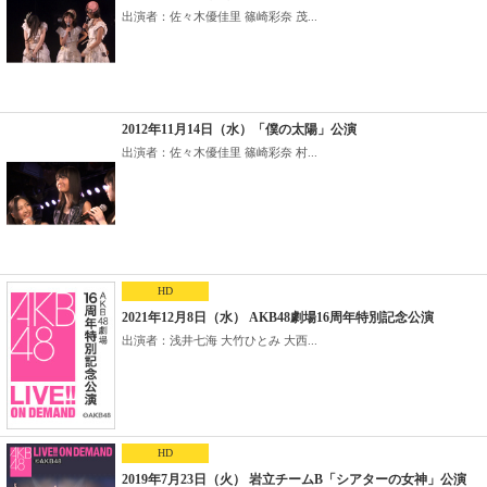
出演者：佐々木優佳里 篠崎彩奈 茂...
2012年11月14日（水）「僕の太陽」公演
出演者：佐々木優佳里 篠崎彩奈 村...
HD
2021年12月8日（水） AKB48劇場16周年特別記念公演
出演者：浅井七海 大竹ひとみ 大西...
HD
2019年7月23日（火） 岩立チームB「シアターの女神」公演