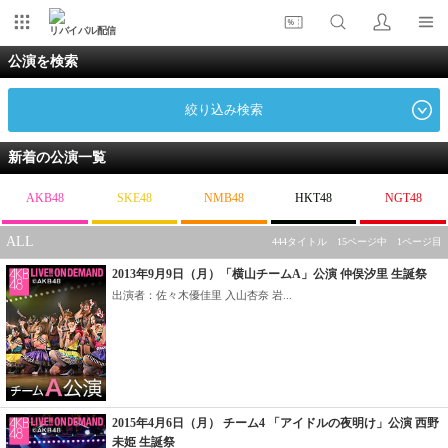
リバイバル配信
公演を検索
絞り込み検索
新着の公演一覧
AKB48
SKE48
NMB48
HKT48
NGT48
ALL
444タイトル 15ページ中 1ページ目
2013年9月9日（月）「横山チームA」公演 仲俣汐里 生誕祭
出演者：佐々木優佳里 入山杏奈 岩...
2015年4月6日（月） チーム4 「アイドルの夜明け」公演 西野
未姫 生誕祭