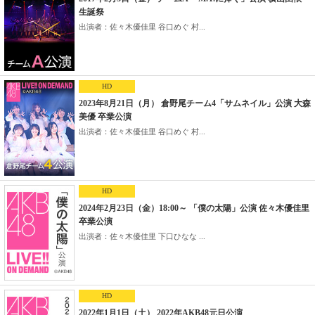
生誕祭
出演者：佐々木優佳里 谷口めぐ 村...
HD
2023年8月21日（月） 倉野尾チーム4「サムネイル」公演 大森
美優 卒業公演
出演者：佐々木優佳里 谷口めぐ 村...
HD
2024年2月23日（金）18:00～ 「僕の太陽」公演 佐々木優佳里
卒業公演
出演者：佐々木優佳里 下口ひなな ...
HD
2022年1月1日（土） 2022年AKB48元日公演