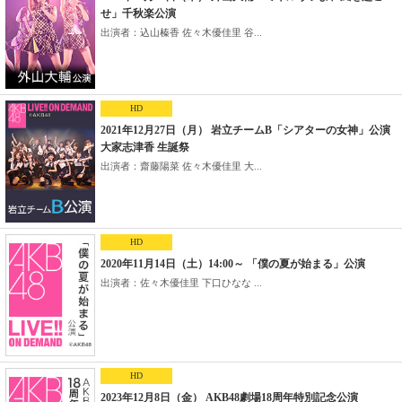
せ」千秋楽公演
出演者：込山榛香 佐々木優佳里 谷...
HD
2021年12月27日（月） 岩立チームB「シアターの女神」公演
大家志津香 生誕祭
出演者：齋藤陽菜 佐々木優佳里 大...
HD
2020年11月14日（土）14:00～ 「僕の夏が始まる」公演
出演者：佐々木優佳里 下口ひなな ...
HD
2023年12月8日（金） AKB48劇場18周年特別記念公演