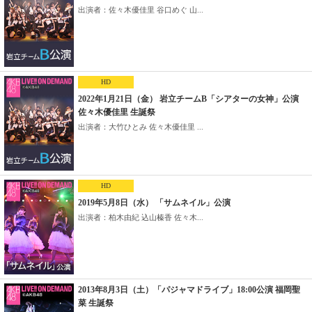
出演者：佐々木優佳里 谷口めぐ 山...
HD
2022年1月21日（金） 岩立チームB「シアターの女神」公演
佐々木優佳里 生誕祭
出演者：大竹ひとみ 佐々木優佳里 ...
HD
2019年5月8日（水） 「サムネイル」公演
出演者：柏木由紀 込山榛香 佐々木...
2013年8月3日（土）「パジャマドライブ」18:00公演 福岡聖
菜 生誕祭