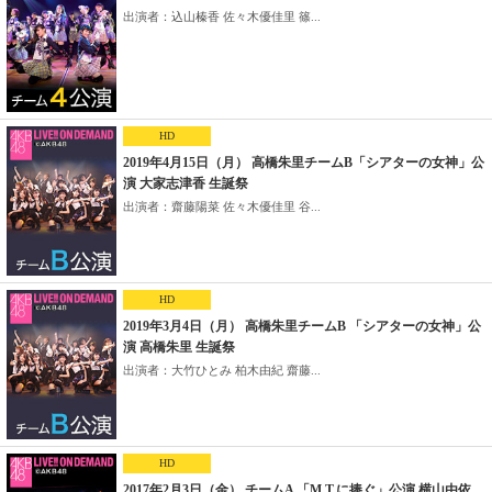
出演者：込山榛香 佐々木優佳里 篠...
HD
2019年4月15日（月） 高橋朱里チームB「シアターの女神」公
演 大家志津香 生誕祭
出演者：齋藤陽菜 佐々木優佳里 谷...
HD
2019年3月4日（月） 高橋朱里チームB 「シアターの女神」公
演 高橋朱里 生誕祭
出演者：大竹ひとみ 柏木由紀 齋藤...
HD
2017年2月3日（金） チームA 「M.T.に捧ぐ」公演 横山由依