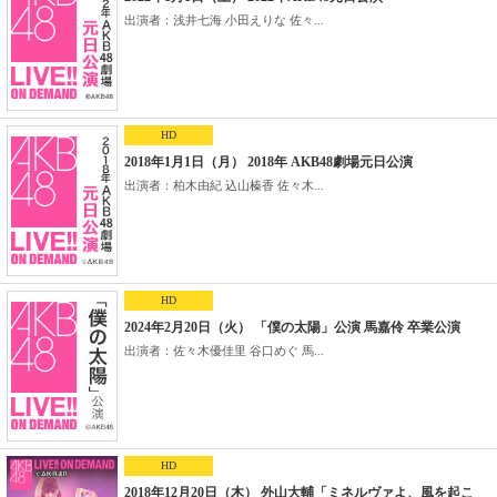
出演者：浅井七海 小田えりな 佐々...
HD
2018年1月1日（月） 2018年 AKB48劇場元日公演
出演者：柏木由紀 込山榛香 佐々木...
HD
2024年2月20日（火） 「僕の太陽」公演 馬嘉伶 卒業公演
出演者：佐々木優佳里 谷口めぐ 馬...
HD
2018年12月20日（木） 外山大輔「ミネルヴァよ、風を起こ