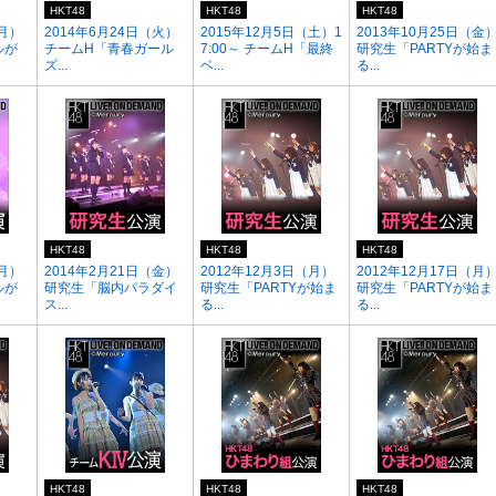
HKT48
HKT48
HKT48
（月）
2014年6月24日（火）
2015年12月5日（土）1
2013年10月25日（金
ルが
チームH「青春ガール
7:00～ チームH「最終
研究生「PARTYが始ま
ズ...
ベ...
る...
HKT48
HKT48
HKT48
（月）
2014年2月21日（金）
2012年12月3日（月）
2012年12月17日（月
ルが
研究生「脳内パラダイ
研究生「PARTYが始ま
研究生「PARTYが始ま
ス...
る...
る...
HKT48
HKT48
HKT48