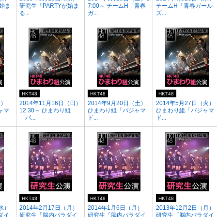
が始ま
研究生「PARTYが始ま
7:00～ チームH「青春
チームH「青春ガール
る...
ガ...
ズ...
HKT48
HKT48
HKT48
金）
2014年11月16日（日）
2014年9月20日（土）
2014年5月27日（火）
ャマ
12:30～ ひまわり組
ひまわり組「パジャマ
ひまわり組「パジャマ
「パ...
ド...
ド...
HKT48
HKT48
HKT48
（水）
2014年2月17日（月）
2014年1月6日（月）
2013年12月2日（月）
ダイ
研究生「脳内パラダイ
研究生「脳内パラダイ
研究生「脳内パラダイ