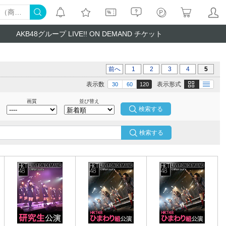
AKB48グループ LIVE!! ON DEMAND チケット
前へ
1
2
3
4
5
画像
テキスト
表示数
表示形式
30
60
120
画質
並び替え
検索する