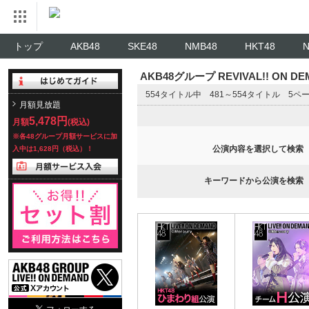
トップ
AKB48
SKE48
NMB48
HKT48
AKB48グループ REVIVAL!! ON 
554タイトル中 481～554タイトル 5ペ
月額見放題
5,478円
月額
(税込)
※各48グループ月額サービスに加
公演内容を選択して検索
入中は1,628円（税込）！
キーワードから公演を検索