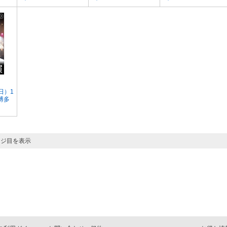
日）1
「博多
ージ目を表示