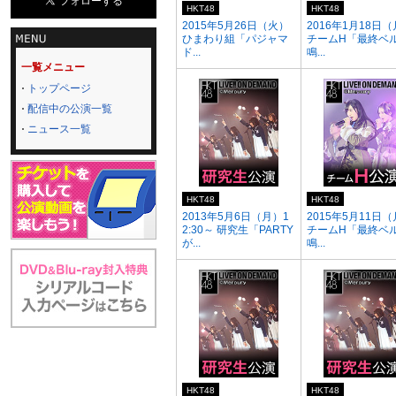
HKT48
HKT48
2015年5月26日（火）
2016年1月18日
ひまわり組「パジャマ
チームH「最終ベ
ド...
鳴...
一覧メニュー
トップページ
配信中の公演一覧
ニュース一覧
HKT48
HKT48
2013年5月6日（月）1
2015年5月11日
2:30～ 研究生「PARTY
チームH「最終ベ
が...
鳴...
HKT48
HKT48