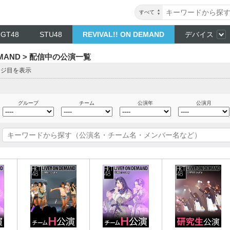
すべて
NGT48
STU48
REVIVAL!! ON DEMAND
デバイス
DEMAND > 配信中の公演一覧
ージ目を表示
グループ
チーム
公演年
公演月