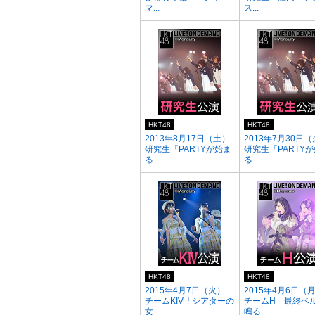
マ...
ス...
HKT48
HKT48
2013年8月17日（土）
2013年7月30日
研究生「PARTYが始ま
研究生「PARTY
る...
る...
HKT48
HKT48
2015年4月7日（火）
2015年4月6日（
チームKIV「シアターの
チームH「最終ベ
女...
鳴る...