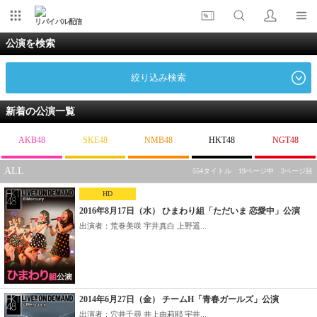
リバイバル配信
公演を検索
絞り込み検索
新着の公演一覧
AKB48
SKE48
NMB48
HKT48
NGT48
ALL
554タイトル 19ページ中 2ページ目
HD
2016年8月17日（水） ひまわり組「ただいま 恋愛中」公演
出演者：荒巻美咲 宇井真白 上野遥...
2014年6月27日（金） チームH「青春ガールズ」公演
出演者：穴井千尋 井上由莉耶 宇井...