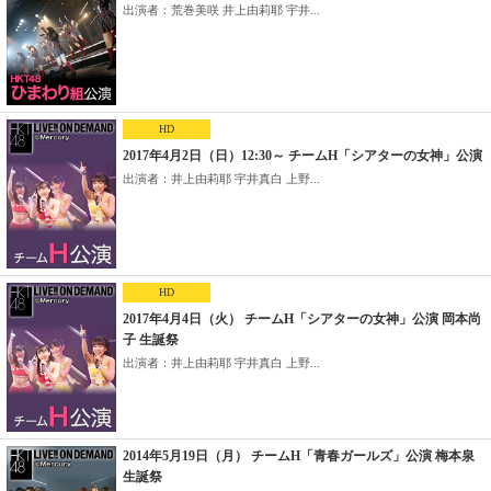
出演者：荒巻美咲 井上由莉耶 宇井...
HD
2017年4月2日（日）12:30～ チームH「シアターの女神」公演
出演者：井上由莉耶 宇井真白 上野...
HD
2017年4月4日（火） チームH「シアターの女神」公演 岡本尚
子 生誕祭
出演者：井上由莉耶 宇井真白 上野...
2014年5月19日（月） チームH「青春ガールズ」公演 梅本泉
生誕祭