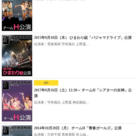
2015年9月10日（木） ひまわり組「パジャマドライブ」公演
出演者：荒巻美咲 宇井真白 上野遥...
HD
2017年9月16日（土）12:30～ チームH「シアターの女神」公
演
出演者：宇井真白 上野遥 神志那結...
2014年10月20日（月） チームH「青春ガールズ」公演
出演者：穴井千尋 荒巻美咲 井上由...