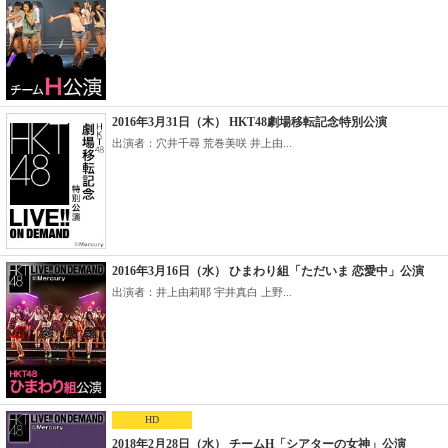
2016年3月31日（木） HKT48劇場移転記念特別公演
出演者：穴井千尋 荒巻美咲 井上由...
2016年3月16日（水） ひまわり組「ただいま 恋愛中」公演
出演者：井上由莉耶 宇井真白 上野...
HD
2018年2月28日（水） チームH「シアターの女神」公演