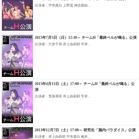
出演者：宇井真白 上野遥 神志那結...
2015年7月5日（日）12:30～ チームH「最終ベルが鳴る」公演
出演者：穴井千尋 井上由莉耶 宇井...
2015年4月11日（土）17:00～ チームH「最終ベルが鳴る」公
演
出演者：荒巻美咲 井上由莉耶 宇井...
2013年12月7日（土）17:00～ 研究生「脳内パラダイス」公演
出演者：井上由莉耶 宇井真白 梅本...