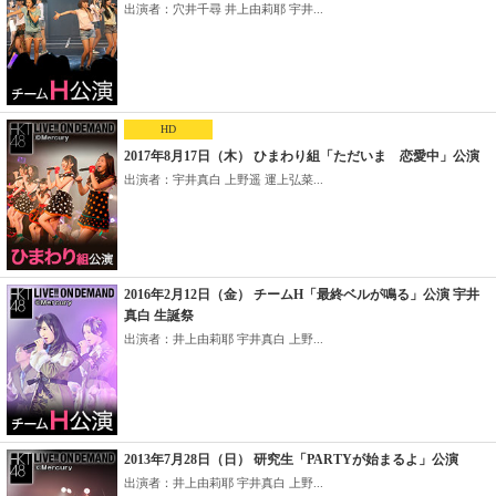
出演者：穴井千尋 井上由莉耶 宇井...
HD
2017年8月17日（木） ひまわり組「ただいま 恋愛中」公演
出演者：宇井真白 上野遥 運上弘菜...
2016年2月12日（金） チームH「最終ベルが鳴る」公演 宇井
真白 生誕祭
出演者：井上由莉耶 宇井真白 上野...
2013年7月28日（日） 研究生「PARTYが始まるよ」公演
出演者：井上由莉耶 宇井真白 上野...