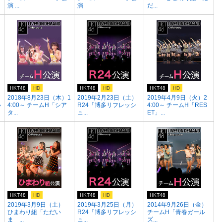
演 ...
演
だ...
HKT48
HD
HKT48
HD
HKT48
HD
2018年8月23日（木）1
2019年2月23日（土）
2019年4月9日（火）2
い
4:00～ チームH「シア
R24「博多リフレッシ
4:00～ チームH「RES
タ...
ュ...
ET」...
HKT48
HD
HKT48
HD
HKT48
2019年3月9日（土）
2019年3月25日（月）
2014年9月26日（金）
ひまわり組「ただい
R24「博多リフレッシ
チームH「青春ガール
ま ...
ュ...
ズ...