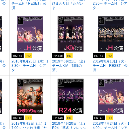
」公
チームH「RESET」公
ひまわり組「ただい
2:30～ チームH「シア
演
ま ...
タ...
HKT48
HD
HKT48
HD
HKT48
HD
（月）
2018年8月23日（木）1
2019年6月21日（金）
2019年8月13日（火）
」公
8:30～ チームH「シア
チームKIV「制服の
チームH「RESET」公
タ...
芽」...
演
HKT48
HD
HKT48
HD
HKT48
HD
（水）
2018年6月2日（土）1
2019年4月20日（土）
2018年7月24日（火）
」公
7:00～ ひまわり組「た
R24「博多リフレッシ
4:00～ チームH「シア