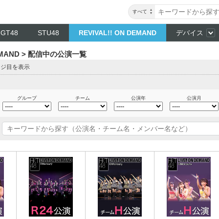
すべて
NGT48
STU48
REVIVAL!! ON DEMAND
デバイス
DEMAND > 配信中の公演一覧
ージ目を表示
グループ
チーム
公演年
公演月