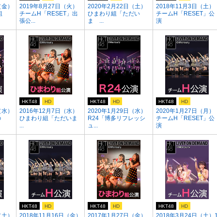
（金）
2019年8月27日（火）
2020年2月22日（土）
2018年11月3日（土）
組
チームH「RESET」出
ひまわり組「ただい
チームH「RESET」公
張公...
ま ...
演
HKT48
HD
HKT48
HD
HKT48
HD
（水）
2016年12月7日（水）
2020年1月29日（水）
2020年1月27日（月）
の
ひまわり組「ただいま
R24「博多リフレッシ
チームH「RESET」公
...
ュ...
演
HKT48
HD
HKT48
HD
HKT48
HD
（土）
2018年11月16日（金）
2017年1月27日（金）
2018年3月24日（土）