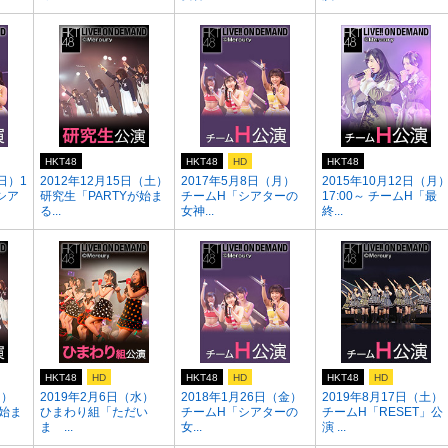
HKT48
HKT48
HD
HKT48
日）1
2012年12月15日（土）
2017年5月8日（月）
2015年10月12日（月
「シア
研究生「PARTYが始ま
チームH「シアターの
17:00～ チームH「最
る...
女神...
終...
HKT48
HD
HKT48
HD
HKT48
HD
日）
2019年2月6日（水）
2018年1月26日（金）
2019年8月17日（土）
が始ま
ひまわり組「ただい
チームH「シアターの
チームH「RESET」公
ま ...
女...
演 ...