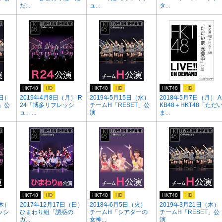
だ...
ュ...
タ...
HKT48
HD
HKT48
HD
HKT48
HD
（日）
2019年4月8日（月） R
2019年5月15日（水）
2018年5月7日（月） A
」公
24「博多リフレッシ
チームH「RESET」公
KB48＋HKT48「ただ
ュ」...
演
ま...
HKT48
HD
HKT48
HD
HKT48
HD
（木）
2017年12月17日（日）
2018年6月5日（火）
2019年3月21日（木）
ッシ
ひまわり組「誘惑の
チームH「シアターの
チームH「RESET」公
ガ...
女神...
演