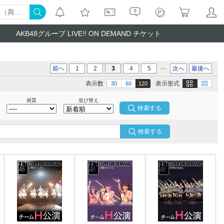
AKB48グループ LIVE!! ON DEMAND チケット
...
前へ
1
2
3
4
5
次へ
最後へ
画像
テキスト
表示数
表示形式
30
60
120
画質
並び替え
検索する