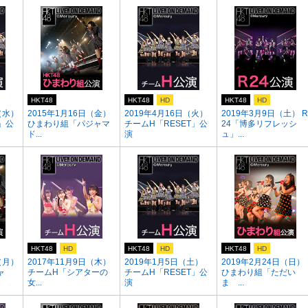
HKT48
HKT48
HD
HKT48
HD
（水）
2015年1月16日（金）
2019年4月16日（火）
2019年3月9日（土） R
」公
ひまわり組「パジャマ
チームH「RESET」公
24「博多リフレッシ
ド...
演
ュ」...
HKT48
HD
HKT48
HD
HKT48
HD
（月）
2017年11月9日（木）
2019年1月5日（土）
2019年2月24日（日）
ャ
チームH「シアターの
チームH「RESET」公
ひまわり組「ただい
女...
演
ま ...