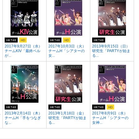
HKT48
HD
HKT48
HD
HKT48
2017年9月27日（水）
2017年10月3日（火）
2013年9月15日（日）
チームKIV「最終ベル
チームH「シアターの
研究生「PARTYが始ま
が...
女...
る...
HKT48
HKT48
HKT48
HD
1
2013年2月14日（木）
2013年1月18日（金）
2017年8月9日（水）
チームH「手をつなぎ
研究生「PARTYが始ま
チームH「シアターの
な...
る...
女神...