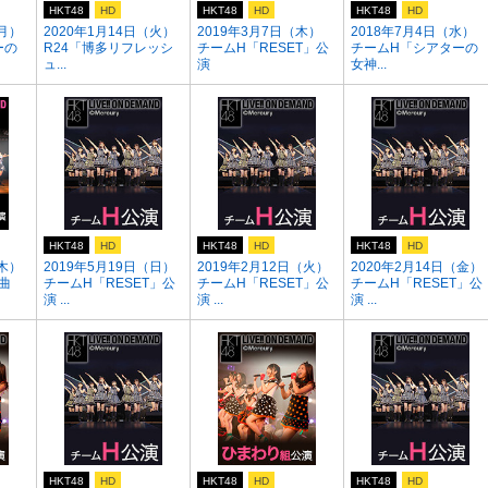
HKT48
HD
HKT48
HD
HKT48
HD
（月）
2020年1月14日（火）
2019年3月7日（木）
2018年7月4日（水）
ーの
R24「博多リフレッシ
チームH「RESET」公
チームH「シアターの
ュ...
演
女神...
HKT48
HD
HKT48
HD
HKT48
HD
（木）
2019年5月19日（日）
2019年2月12日（火）
2020年2月14日（金）
曲
チームH「RESET」公
チームH「RESET」公
チームH「RESET」公
演 ...
演 ...
演 ...
HKT48
HD
HKT48
HD
HKT48
HD