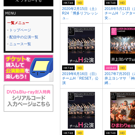
HKT48
HD
HKT48
HD
2020年2月15日（土）
2018年5月21日
R24「博多リフレッシ
チームH「シアタ
ュ...
女...
一覧メニュー
トップページ
配信中の公演一覧
ニュース一覧
HKT48
HD
AKB48
HD
2019年6月16日（日）
2017年7月20日
チームH「RESET」公
井上ヨシマサ 「神
演
縛...
HKT48
HD
HKT48
HD