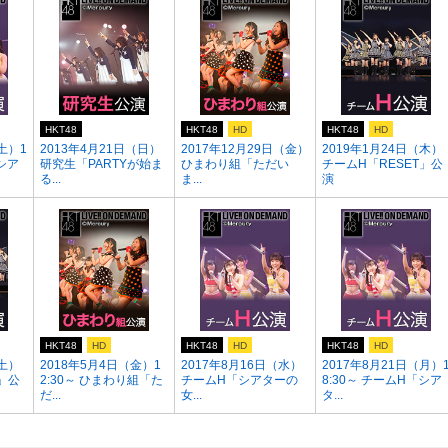
HKT48
HKT48
HD
HKT48
HD
土）1
2013年4月21日（日）
2017年12月29日（金）
2019年1月24日（木）
「シア
研究生「PARTYが始ま
ひまわり組「ただい
チームH「RESET」公
る...
ま...
演
HKT48
HD
HKT48
HD
HKT48
HD
（土）
2018年5月4日（金）1
2017年8月16日（水）
2017年8月21日（月）
」公
2:30～ ひまわり組「た
チームH「シアターの
8:30～ チームH「シア
だ...
女...
タ...