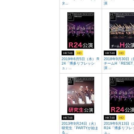
タ...
演
HKT48
HD
HKT48
HD
2019年6月5日（水） R
2018年9月30日
24「博多リフレッシ
チームH「RESET
ュ」...
演 ...
HKT48
HKT48
HD
2013年9月24日（火）
2019年6月13日
研究生「PARTYが始ま
R24「博多リフレ
る...
ュ...