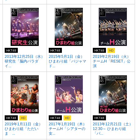
HKT48
HKT48
HKT48
HD
）
2013年12月25日（水）
2015年5月1日（金）
2019年2月19日（火）
研究生「脳内パラダ
ひまわり組「パジャマ
チームH「RESET」公
イ...
ド...
演
HKT48
HD
HKT48
HD
HKT48
2019年1月11日（金）
2017年1月19日（木）
2013年12月21日（土）
ひまわり組「ただい
チームH「シアターの
12:30～ ひまわり組
ま ...
女...
「パ...