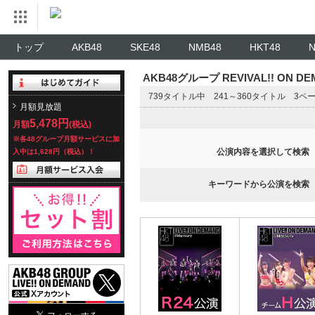
トップ
AKB48
SKE48
NMB48
HKT48
AKB48グループ REVIVAL!! ON 
739タイトル中 241～360タイトル 3ペ
月額見放題
5,478円
月額
(税込)
※各48グループ月額サービスに加
公演内容を選択して検索
入中は1,628円（税込）！
キーワードから公演を検索