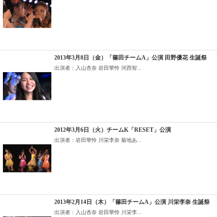
2013年3月8日（金）「篠田チームA」公演 田野優花 生誕祭
出演者：入山杏奈 岩田華怜 河西智...
2012年3月6日（火）チームK「RESET」公演
出演者：岩田華怜 川栄李奈 菊地あ...
2013年2月14日（木）「篠田チームA」公演 川栄李奈 生誕祭
出演者：入山杏奈 岩田華怜 川栄李...