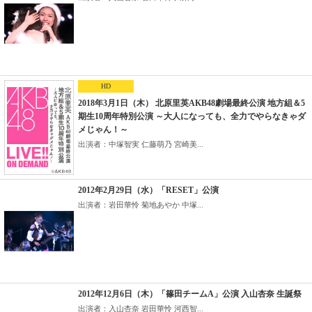
HD
2018年3月1日（木） 北原里英AKB48劇場最終公演 地方組＆5
期生10周年特別公演 ～大人になっても、全力でやらなきゃダ
メじゃん！～
出演者：中塚智実 仁藤萌乃 宮崎美...
2012年2月29日（水）「RESET」公演
出演者：岩田華怜 菊地あやか 中塚...
2012年12月6日（木）「篠田チームA」公演 入山杏奈 生誕祭
出演者：入山杏奈 岩田華怜 河西智...