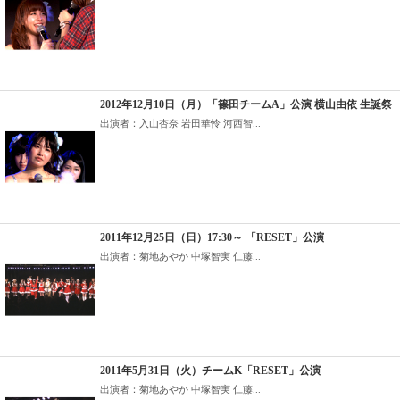
2012年12月10日（月）「篠田チームA」公演 横山由依 生誕祭
出演者：入山杏奈 岩田華怜 河西智...
2011年12月25日（日）17:30～ 「RESET」公演
出演者：菊地あやか 中塚智実 仁藤...
2011年5月31日（火）チームK「RESET」公演
出演者：菊地あやか 中塚智実 仁藤...