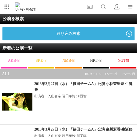
リバイバル配信
公演を検索
絞り込み検索
新着の公演一覧
AKB48
SKE48
NMB48
HKT48
NGT48
ALL
102タイトル 4ページ中 1ページ目
2013年2月27日（水）「篠田チームA」公演 小林茉里奈 生誕
祭
出演者：入山杏奈 岩田華怜 河西智...
2013年3月27日（水）「篠田チームA」公演 森川彩香 生誕祭
出演者：入山杏奈 岩田華怜 川栄李...