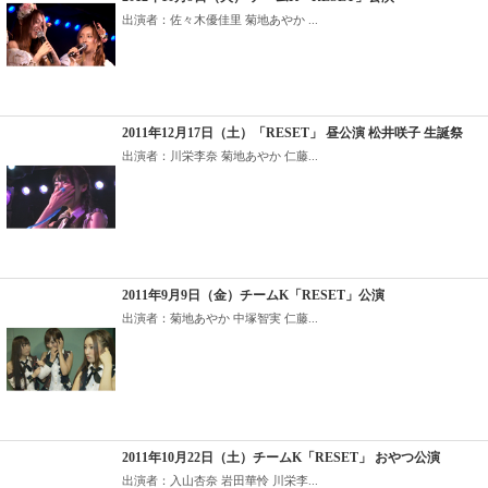
出演者：佐々木優佳里 菊地あやか ...
2011年12月17日（土）「RESET」 昼公演 松井咲子 生誕祭
出演者：川栄李奈 菊地あやか 仁藤...
2011年9月9日（金）チームK「RESET」公演
出演者：菊地あやか 中塚智実 仁藤...
2011年10月22日（土）チームK「RESET」 おやつ公演
出演者：入山杏奈 岩田華怜 川栄李...