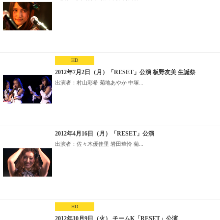
HD
2012年7月2日（月）「RESET」公演 板野友美 生誕祭
出演者：村山彩希 菊地あやか 中塚...
2012年4月16日（月）「RESET」公演
出演者：佐々木優佳里 岩田華怜 菊...
HD
2012年10月9日（火） チームK「RESET」公演