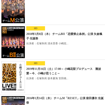
HD
2018年3月8日（木） チームBII「恋愛禁止条例」公演 矢倉楓
子 生誕祭
出演者：石塚朱莉 清水里香 小嶋花...
HD
2019年11月16日（土）17:00～ 小嶋花梨プロデュース 難波
愛～今、小嶋が思うこと～
出演者：石塚朱莉 坂本夏海 安田桃...
2016年1月14日（木） チームM「RESET」公演 柴田優衣 生誕
祭