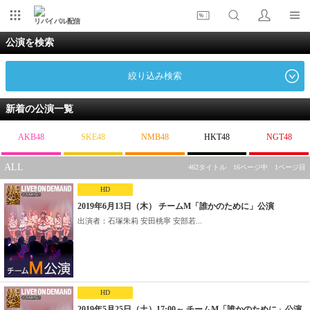
リバイバル配信
公演を検索
絞り込み検索
新着の公演一覧
AKB48
SKE48
NMB48
HKT48
NGT48
ALL
462タイトル 16ページ中 1ページ目
HD
2019年6月13日（木） チームM「誰かのために」公演
出演者：石塚朱莉 安田桃寧 安部若...
HD
2019年5月25日（土）17:00～ チームM「誰かのために」公演