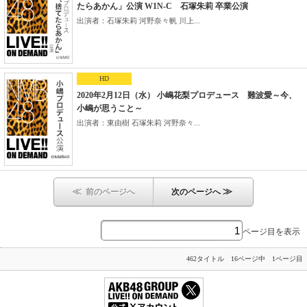
たらあかん」公演 W1N-C 石塚朱莉 卒業公演
出演者：石塚朱莉 河野奈々帆 川上...
HD
2020年2月12日（水） 小嶋花梨プロデュース 難波愛～今、
小嶋が思うこと～
出演者：東由樹 石塚朱莉 河野奈々...
≪
≫
前のページへ
次のページへ
ページ目を表示
462タイトル 16ページ中 1ページ目