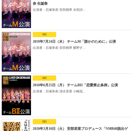
奈 生誕祭
出演者：石塚朱莉 安田桃寧 水田詩...
HD
2019年7月24日（水） チームM「誰かのために」公演
出演者：石塚朱莉 安田桃寧 横野す...
HD
2018年6月25日（月） チームBII「恋愛禁止条例」公演
出演者：石塚朱莉 清水里香 小嶋花...
HD
2020年3月10日（火） 安部若菜プロデュース「NMB48脱出ゲ