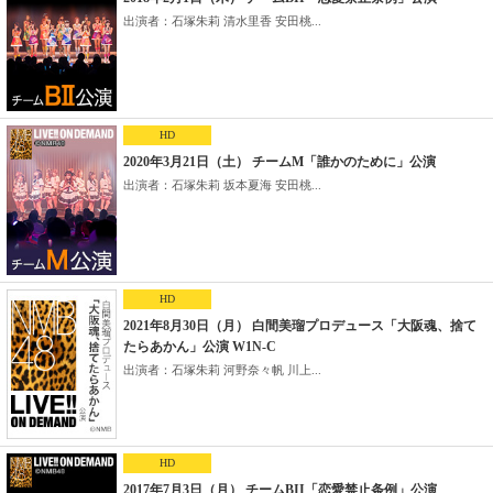
出演者：石塚朱莉 清水里香 安田桃...
HD
2020年3月21日（土） チームM「誰かのために」公演
出演者：石塚朱莉 坂本夏海 安田桃...
HD
2021年8月30日（月） 白間美瑠プロデュース「大阪魂、捨て
たらあかん」公演 W1N-C
出演者：石塚朱莉 河野奈々帆 川上...
HD
2017年7月3日（月） チームBII「恋愛禁止条例」公演