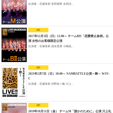
出演者：石塚朱莉 安田桃寧 水田詩...
HD
2017年12月3日（日）12:00～ チームBII「恋愛禁止条例」公
演 女性のお客様限定公演
出演者：石塚朱莉 清水里香 小嶋花...
HD
2021年2月7日（日）18:00～ NAMBATTLE公演～舞～ W1N-
C
出演者：石塚朱莉 河野奈々帆 川上...
HD
2019年10月11日（金） チームM「誰かのために」公演 川上礼