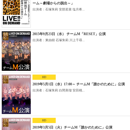
ーム～劇場からの脱出～」
出演者：石塚朱莉 安部若菜 塩月希...
2015年9月23日（水） チームM「RESET」公演
出演者：東由樹 石塚朱莉 川上千尋...
HD
2019年5月1日（水）17:00～ チームM「誰かのために」公演
出演者：石塚朱莉 白間美瑠 安田桃...
HD
2019年3月5日（火）チームM「誰かのために」公演