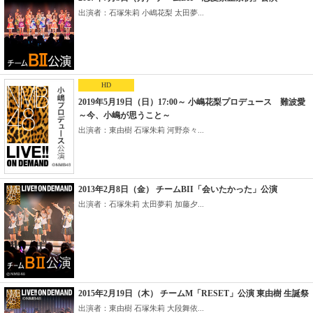
出演者：石塚朱莉 小嶋花梨 太田夢...
HD
2019年5月19日（日）17:00～ 小嶋花梨プロデュース 難波愛
～今、小嶋が思うこと～
出演者：東由樹 石塚朱莉 河野奈々...
2013年2月8日（金） チームBII「会いたかった」公演
出演者：石塚朱莉 太田夢莉 加藤夕...
2015年2月19日（木） チームM「RESET」公演 東由樹 生誕祭
出演者：東由樹 石塚朱莉 大段舞依...