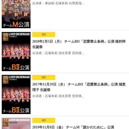
出演者：東由樹 石塚朱莉 白間美瑠...
HD
2018年2月5日（月） チームBII「恋愛禁止条例」公演 植村梓
生誕祭
出演者：石塚朱莉 清水里香 安田桃...
HD
2017年11月29日（水） チームBII「恋愛禁止条例」公演 城恵
理子 生誕祭
出演者：石塚朱莉 清水里香 安田桃...
HD
2019年11月8日（金） チームM「誰かのために」公演