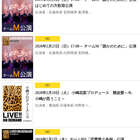
はじめての方歓迎公演
出演者：石塚朱莉 安田桃寧 新澤菜...
HD
2020年2月23日（日）17:00～ チームM「誰かのために」公演
出演者：石塚朱莉 白間美瑠 安田桃...
HD
2020年2月18日（火） 小嶋花梨プロデュース 難波愛～今、
小嶋が思うこと～
出演者：東由樹 石塚朱莉 河野奈々...
HD
2018年2月1日（木） チームBII「恋愛禁止条例」公演