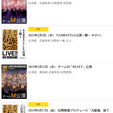
出演者：石塚朱莉 白間美瑠 安田桃...
HD
2021年2月4日（木） NAMBATTLE公演～舞～ W1N-C
出演者：石塚朱莉 河野奈々帆 川上...
2015年5月21日（木） チームM「RESET」公演
出演者：東由樹 石塚朱莉 白間美瑠...
HD
2021年9月17日（金） 白間美瑠プロデュース「大阪魂、捨て