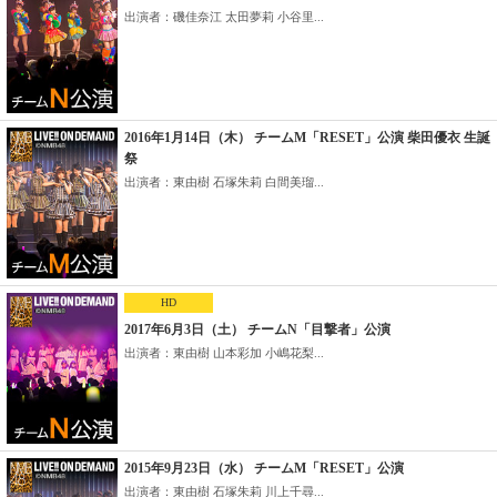
出演者：磯佳奈江 太田夢莉 小谷里...
2016年1月14日（木） チームM「RESET」公演 柴田優衣 生誕
祭
出演者：東由樹 石塚朱莉 白間美瑠...
HD
2017年6月3日（土） チームN「目撃者」公演
出演者：東由樹 山本彩加 小嶋花梨...
2015年9月23日（水） チームM「RESET」公演
出演者：東由樹 石塚朱莉 川上千尋...