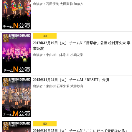
出演者：石田優美 太田夢莉 加藤夕...
HD
2017年12月19日（火） チームN「目撃者」公演 松村芽久未 卒
業公演
出演者：東由樹 山本彩加 小嶋花梨...
2015年11月24日（火） チームM「RESET」公演
出演者：東由樹 石塚朱莉 武井紗良...
HD
2016年10月25日（火） チームN「ここにだって天使はいる」