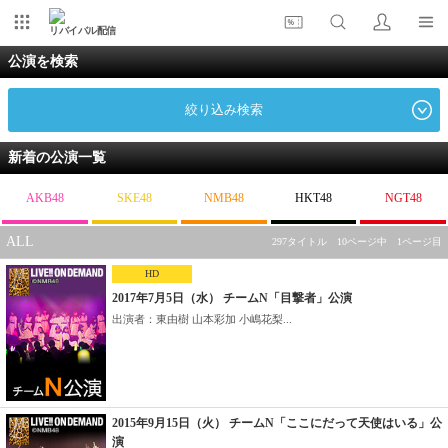
リバイバル配信
公演を検索
絞り込み検索
新着の公演一覧
AKB48
SKE48
NMB48
HKT48
NGT48
ALL
297タイトル 10ページ中 1ページ目
HD
2017年7月5日（水） チームN「目撃者」公演
出演者：東由樹 山本彩加 小嶋花梨...
2015年9月15日（火） チームN「ここにだって天使はいる」公
演