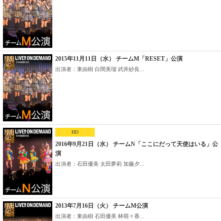
2015年11月11日（水） チームM「RESET」公演
出演者：東由樹 白間美瑠 武井紗良...
HD
2016年9月21日（水） チームN「ここにだって天使はいる」公
演
出演者：石田優美 太田夢莉 加藤夕...
2013年7月16日（火） チームM公演
出演者：東由樹 石田優美 林萌々香...