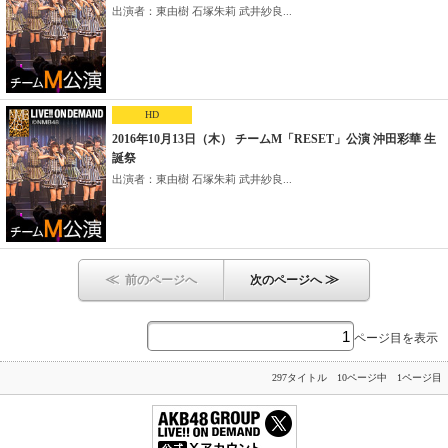
出演者：東由樹 石塚朱莉 武井紗良...
HD
2016年10月13日（木） チームM「RESET」公演 沖田彩華 生
誕祭
出演者：東由樹 石塚朱莉 武井紗良...
≪
≫
前のページへ
次のページへ
ページ目を表示
297タイトル 10ページ中 1ページ目