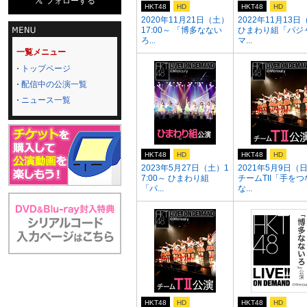
HKT48
HD
HKT48
HD
2020年11月21日（土）
2022年11月13日
17:00～ 「博多なない
ひまわり組「パジ
ろ...
マ...
一覧メニュー
トップページ
配信中の公演一覧
ニュース一覧
HKT48
HD
HKT48
HD
2023年5月27日（土）1
2021年5月9日（
7:00～ ひまわり組
チームTII「手をつ
「パ...
な...
HKT48
HD
HKT48
HD