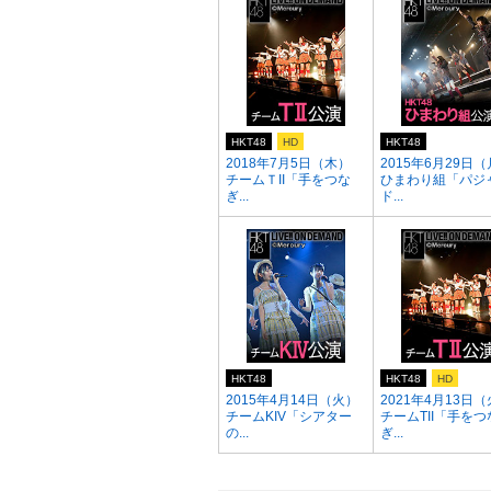
HKT48
HD
HKT48
2018年7月5日（木）
2015年6月29日
チームＴII「手をつな
ひまわり組「パジ
ぎ...
ド...
HKT48
HKT48
HD
2015年4月14日（火）
2021年4月13日
チームKIV「シアター
チームTII「手をつ
の...
ぎ...