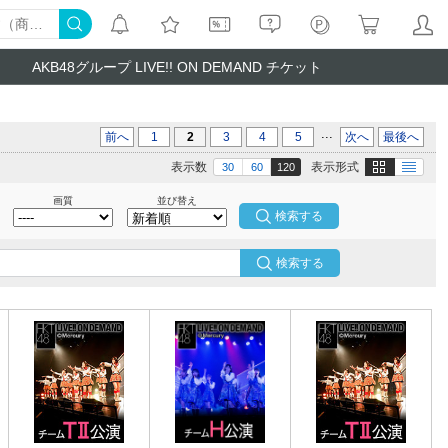
AKB48グループ LIVE!! ON DEMAND チケット
...
前へ
1
2
3
4
5
次へ
最後へ
画像
テキスト
表示数
表示形式
30
60
120
画質
並び替え
検索する