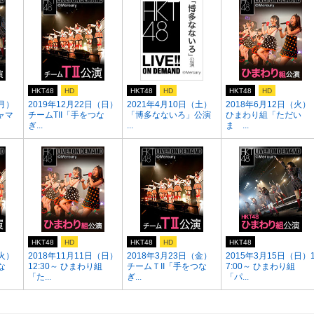
HKT48
HD
HKT48
HD
HKT48
HD
（月）
2019年12月22日（日）
2021年4月10日（土）
2018年6月12日（火）
ャマ
チームTII「手をつな
「博多なないろ」公演
ひまわり組「ただい
ぎ...
...
ま ...
HKT48
HD
HKT48
HD
HKT48
（火）
2018年11月11日（日）
2018年3月23日（金）
2015年3月15日（日）
な
12:30～ ひまわり組
チームＴII「手をつな
7:00～ ひまわり組
「た...
ぎ...
「パ...