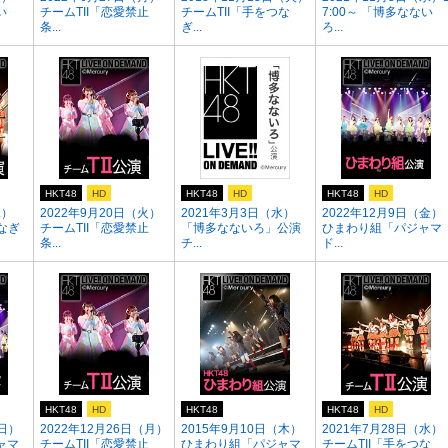
い
チームTII「恋愛禁止
チームTII「手をつな
7:00～ 「博多なない
条...
ぎ...
ろ...
HKT48
HD
HKT48
HD
HKT48
HD
水）
2022年9月20日（火）
2021年3月3日（水）
2022年12月9日（金）
なぎ
チームTII「恋愛禁止
「博多なないろ」公演
ひまわり組「パジャマ
条...
チ...
ド...
HKT48
HD
HKT48
HKT48
HD
（日）
2022年12月26日（月）
2015年9月10日（木）
2021年7月28日（水）
ャマ
チームTII「恋愛禁止
ひまわり組「パジャマ
チームTII「手をつな