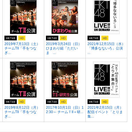
HKT48
HD
HKT48
HD
HKT48
HD
2019年7月13日（土）
2019年3月24日（日）
2021年12月15日（水）
チームTII「手をつな
ひまわり組「ただい
「博多なないろ」公演
ぎ...
ま ...
...
HKT48
HD
HKT48
HD
HKT48
HD
1
2019年8月12日（月）
2017年10月1日（日）1
2021年2月15日（月）
チームTII「手をつな
2:30～ チームＴII＋研...
配信イベント「とりま
ぎ...
集...