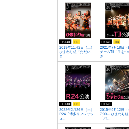
HKT48
HD
HKT48
HD
2019年11月2日（土）
2021年7月18日
ひまわり組「ただい
チームTII「手をつ
ま ...
ぎ...
HKT48
HD
HKT48
2022年2月26日（土）
2015年9月12日（
R24「博多リフレッシ
7:00～ ひまわり組
ュ...
「パ...