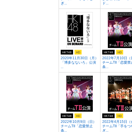
ぎ...
ド...
HKT48
HD
HKT48
HD
2020年11月30日（月）
2022年7月10日
「博多なないろ」公演
チームTII「恋愛禁
...
条...
HKT48
HD
HKT48
HD
2022年10月9日（日）
2022年4月15日
チームTII「恋愛禁止
チームTII「手をつ
条...
ぎ...