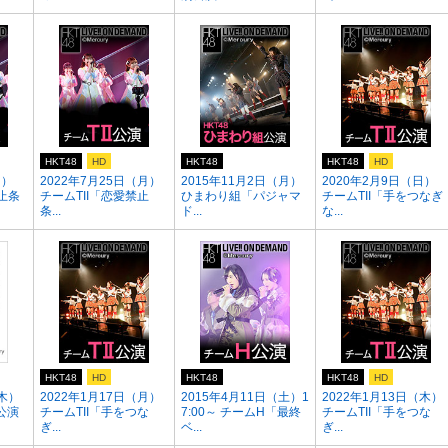
HKT48
HD
HKT48
HKT48
HD
日）
2022年7月25日（月）
2015年11月2日（月）
2020年2月9日（日）
止条
チームTII「恋愛禁止
ひまわり組「パジャマ
チームTII「手をつなぎ
条...
ド...
な...
HKT48
HD
HKT48
HKT48
HD
（木）
2022年1月17日（月）
2015年4月11日（土）1
2022年1月13日（木）
公演
チームTII「手をつな
7:00～ チームH「最終
チームTII「手をつな
ぎ...
ベ...
ぎ...