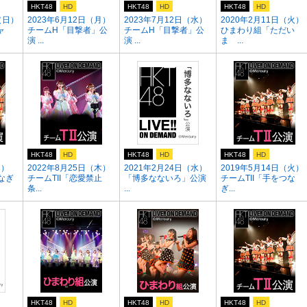
HKT48
HD
HKT48
HD
HKT48
HD
（日）
2023年6月12日（月）
2023年7月12日（水）
2020年2月11日（火）
ャ
チームH「目撃者」公
チームH「目撃者」公
ひまわり組「ただい
演 ...
演 ...
ま ...
HKT48
HD
HKT48
HD
HKT48
HD
日）
2022年8月25日（木）
2021年2月24日（水）
2019年5月14日（火）
なぎ
チームTII「恋愛禁止
「博多なないろ」公演
チームTII「手をつな
条...
...
ぎ...
HKT48
HD
HKT48
HD
HKT48
HD