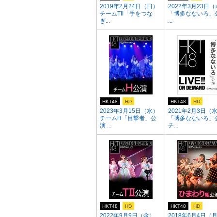
2019年2月24日（日）
2022年3月23日
チームTII「手をつな
「博多なないろ」
ぎ...
...
HKT48
HD
HKT48
HD
2023年3月15日（水）
2021年2月3日（
チームH「目撃者」公
「博多なないろ」
演 ...
チ...
HKT48
HD
HKT48
HD
2022年9月9日（金）
2018年6月4日（