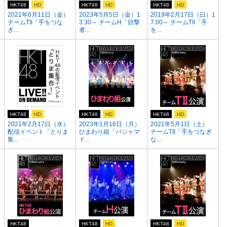
HKT48
HD
HKT48
HD
HKT48
HD
2021年6月11日（金）
2023年5月5日（金）1
2019年2月17日（日）1
チームTII「手をつな
3:30～ チームH「目撃
7:00～ チームTII「手
ぎ...
者...
を...
HKT48
HD
HKT48
HD
HKT48
HD
2021年2月17日（水）
2023年1月16日（月）
2021年5月1日（土）
配信イベント「とりま
ひまわり組「パジャマ
チームTII「手をつなぎ
集...
ド...
な...
HKT48
HKT48
HD
HKT48
HD