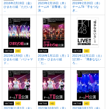
2016年2月19日（金）
2023年2月16日（木）
2019年2月20日（水）
ひまわり組「ただいま
チームH「目撃者」公
チームTII「手をつな
...
演 ...
ぎ...
HKT48
HD
HKT48
HKT48
HD
2023年1月9日（月）
2016年1月11日（月）1
2021年12月11日（土）
ひまわり組「パジャマ
2:30～ ひまわり組
12:30～ 「博多なない
ド...
「た...
ろ...
HKT48
HD
HKT48
HD
HKT48
HD
1
2022年11月1日（火）
2022年10月3日（月）
2023年3月17日（金）