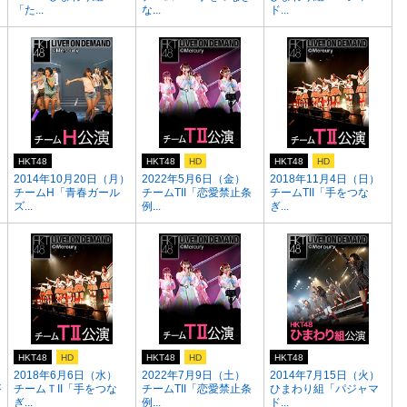
「た...
な...
ド...
HKT48
HKT48
HD
HKT48
HD
）
2014年10月20日（月）
2022年5月6日（金）
2018年11月4日（日）
チームH「青春ガール
チームTII「恋愛禁止条
チームTII「手をつな
ズ...
例...
ぎ...
HKT48
HD
HKT48
HD
HKT48
2018年6月6日（水）
2022年7月9日（土）
2014年7月15日（火）
が
チームＴII「手をつな
チームTII「恋愛禁止条
ひまわり組「パジャマ
ぎ...
例...
ド...