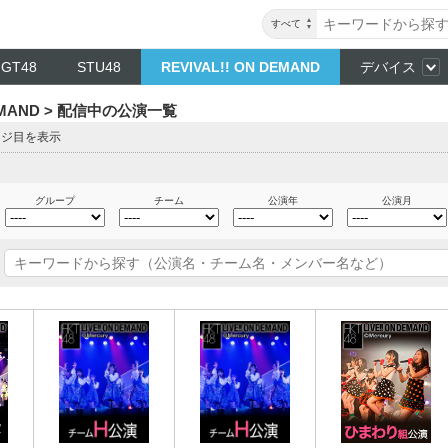
すべて
NGT48
STU48
REVIVAL!! ON DEMAND
デバイス
DEMAND > 配信中の公演一覧
ージ目を表示
グループ
チーム
公演年
公演月