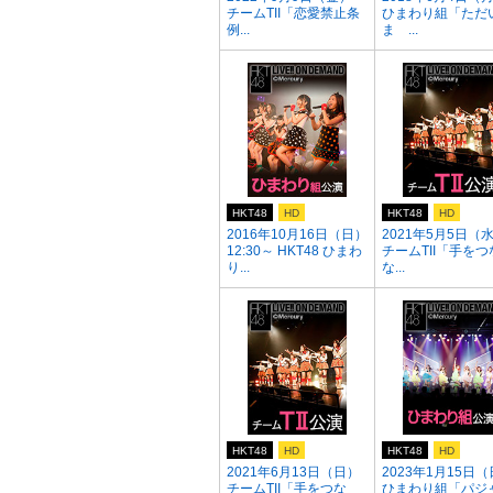
チームTII「恋愛禁止条
ひまわり組「ただ
例...
ま ...
HKT48
HD
HKT48
HD
2016年10月16日（日）
2021年5月5日（
12:30～ HKT48 ひまわ
チームTII「手をつ
り...
な...
HKT48
HD
HKT48
HD
2021年6月13日（日）
2023年1月15日
チームTII「手をつな
ひまわり組「パジ