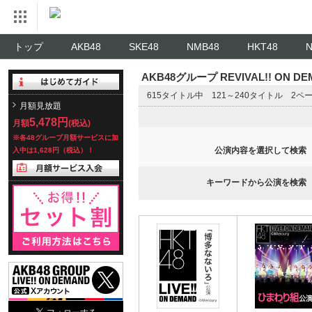
トップ
AKB48
SKE48
NMB48
HKT48
AKB48グループ REVIVAL!! ON 
615タイトル中 121～240タイトル 2ペ
月額見放題
5,478円
月額
(税込)
※各48グループ月額サービスに加
公演内容を選択して検索
入中は1,628円（税込）！
キーワードから公演を検索