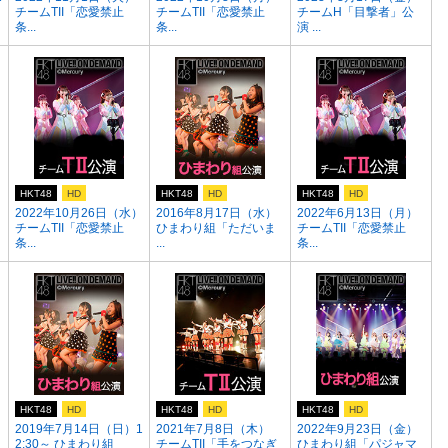
チームTII「恋愛禁止
チームTII「恋愛禁止
チームH「目撃者」公
条...
条...
演 ...
HKT48
HD
HKT48
HD
HKT48
HD
2022年10月26日（水）
2016年8月17日（水）
2022年6月13日（月）
チームTII「恋愛禁止
ひまわり組「ただいま
チームTII「恋愛禁止
条...
...
条...
HKT48
HD
HKT48
HD
HKT48
HD
2019年7月14日（日）1
2021年7月8日（木）
2022年9月23日（金）
2:30～ ひまわり組
チームTII「手をつなぎ
ひまわり組「パジャマ