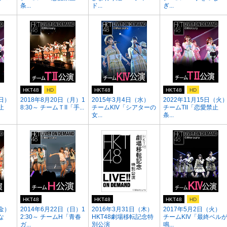
条...
ド...
ぎ...
HKT48
HD
HKT48
HKT48
HD
（日）
2018年8月20日（月）1
2015年3月4日（水）
2022年11月15日（火
止
8:30～ チームＴII「手...
チームKIV「シアターの
チームTII「恋愛禁止
女...
条...
HKT48
HKT48
HKT48
HD
（金）
2014年6月22日（日）1
2016年3月31日（木）
2017年5月2日（火）
な
2:30～ チームH「青春
HKT48劇場移転記念特
チームKIV「最終ベル
ガ...
別公演
鳴...