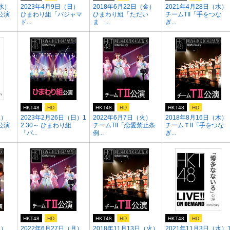
（水）
2023年4月9日（日）
2018年6月22日（金）
2021年4月28日（水）
公演
ひまわり組「パジャマ
ひまわり組「ただい
チームTII「手をつな
ド...
ま ...
ぎ...
HKT48
HD
HKT48
HD
HKT48
HD
水）
2023年2月26日（日）1
2022年6月7日（火）
2018年8月16日（木）
公演
2:30～ ひまわり組
チームTII「恋愛禁止条
チームＴII「手をつな
「パ...
例...
ぎ...
HKT48
HD
HKT48
HD
HKT48
HD
月）
2022年6月27日（月）
2018年11月13日（火）
2021年11月3日（水）