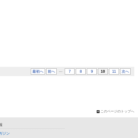
...
最初へ
前へ
7
8
9
10
11
次へ
このページのトップへ
報
ガジン