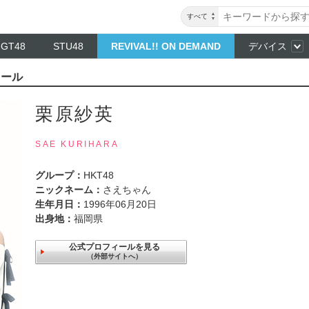
すべて
NGT48
STU48
REVIVAL!! ON DEMAND
デバイス
ィール
栗原紗英
SAE KURIHARA
グループ：
HKT48
ニックネーム：
さえちゃん
生年月日：
1996年06月20日
出身地：
福岡県
公式プロフィールを見る
（外部サイトへ）