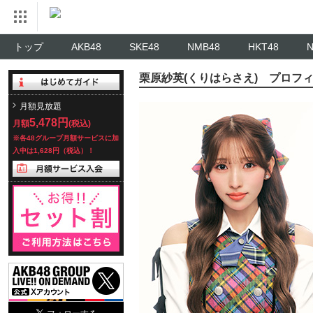
トップ
AKB48
SKE48
NMB48
HKT48
栗原紗英(くりはらさえ) プロフ
月額見放題
5,478円
月額
(税込)
※各48グループ月額サービスに加
入中は1,628円（税込）！