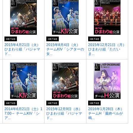
HKT48
HKT48
HKT48
）
2015年4月21日（火）
2015年8月4日（火）
2015年12月21日（月）
ひまわり組「パジャマ
チームKIV「シアターの
ひまわり組「ただい
ド...
女...
ま...
HKT48
HKT48
HKT48
）
2014年6月21日（土）1
2015年12月9日（水）
2016年1月28日（木）
7:00～ チームKIV「シ
ひまわり組「パジャマ
チームH「最終ベルが
ア...
ド...
鳴...