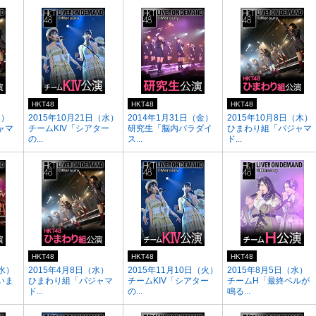
HKT48
HKT48
HKT48
月）
2015年10月21日（水）
2014年1月31日（金）
2015年10月8日（木）
ャマ
チームKIV「シアター
研究生「脳内パラダイ
ひまわり組「パジャマ
の...
ス...
ド...
HKT48
HKT48
HKT48
（水）
2015年4月8日（水）
2015年11月10日（火）
2015年8月5日（水）
いま
ひまわり組「パジャマ
チームKIV「シアター
チームH「最終ベルが
ド...
の...
鳴る...