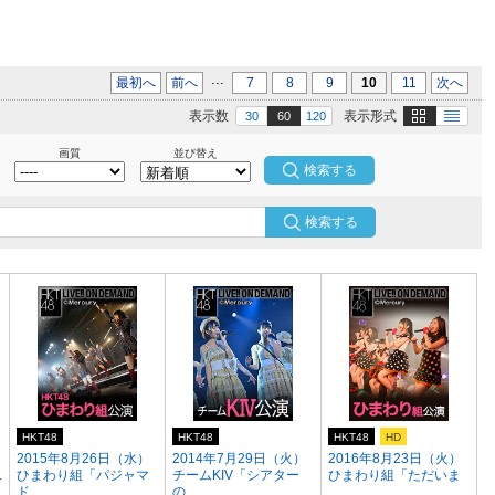
...
最初へ
前へ
7
8
9
10
11
次へ
画像
テキスト
表示数
表示形式
30
60
120
画質
並び替え
検索する
HKT48
HKT48
HKT48
HD
）
2015年8月26日（水）
2014年7月29日（火）
2016年8月23日（火）
.
ひまわり組「パジャマ
チームKIV「シアター
ひまわり組「ただいま
ド...
の...
...