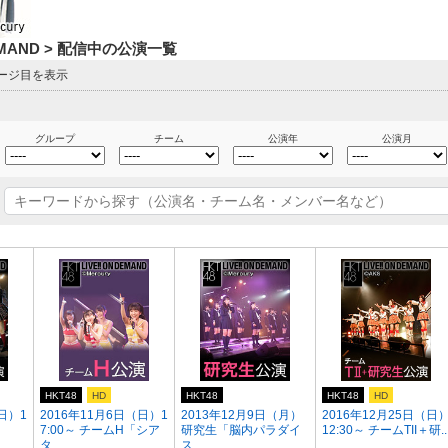
DEMAND > 配信中の公演一覧
ページ目を表示
グループ
チーム
公演年
公演月
HKT48
HD
HKT48
HKT48
HD
日）1
2016年11月6日（日）1
2013年12月9日（月）
2016年12月25日（日
7:00～ チームH「シア
研究生「脳内パラダイ
12:30～ チームTII＋研..
タ...
ス...