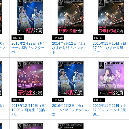
HKT48
HKT48
HKT48
（火）
2016年2月29日（月）
2014年7月12日（土）
2015年11月15日（日
ャマ
チームKIV「シアター
ひまわり組「パジャマ
17:00～ ひまわり組
の...
ド...
「パ...
HKT48
HKT48
HKT48
（水）
2013年12月15日（日）
2016年2月2日（火）
2015年11月21日（土
ター
12:30～ 研究生「脳内
チームKIV「シアターの
17:00～ チームH「最
パ...
女...
終...