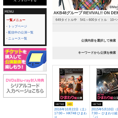
AKB48グループ REVIVAL!! ON 
649タイトル中 541～600タイトル 10
一覧メニュー
トップページ
配信中の公演一覧
ニュース一覧
公演内容を選択して検索
キーワードから公演を検索
HKT48
HD
HKT48
2016年10月22日（土）
2015年5月10日（
17:00～ HKT48 ひまわ
7:00～ ひまわり組
り...
「パ...