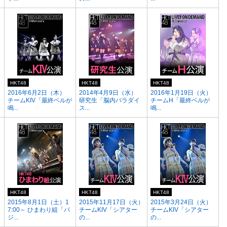
HKT48
HKT48
HKT48
2016年6月2日（木）
2014年4月9日（水）
2016年1月19日（火）
チームKIV「最終ベルが
研究生「脳内パラダイ
チームH「最終ベルが
鳴...
ス...
鳴...
HKT48
HKT48
HKT48
2015年8月1日（土）1
2015年11月17日（火）
2015年3月24日（火）
7:00～ ひまわり組「パ
チームKIV「シアター
チームKIV「シアター
ジ...
の...
の...