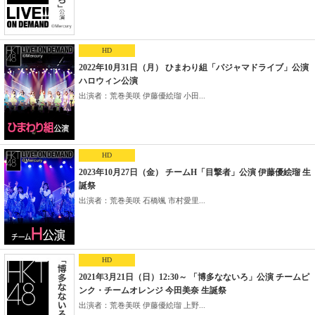
HD
2022年10月31日（月） ひまわり組「パジャマドライブ」公演
ハロウィン公演
出演者：荒巻美咲 伊藤優絵瑠 小田...
HD
2023年10月27日（金） チームH「目撃者」公演 伊藤優絵瑠 生
誕祭
出演者：荒巻美咲 石橋颯 市村愛里...
HD
2021年3月21日（日）12:30～ 「博多なないろ」公演 チームピ
ンク・チームオレンジ 今田美奈 生誕祭
出演者：荒巻美咲 伊藤優絵瑠 上野...