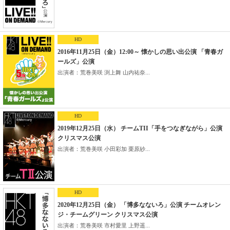
HD
2016年11月25日（金）12:00～ 懐かしの思い出公演 「青春ガ
ールズ」公演
出演者：荒巻美咲 渕上舞 山内祐奈...
HD
2019年12月25日（水） チームTII「手をつなぎながら」公演
クリスマス公演
出演者：荒巻美咲 小田彩加 栗原紗...
HD
2020年12月25日（金） 「博多なないろ」公演 チームオレン
ジ・チームグリーン クリスマス公演
出演者：荒巻美咲 市村愛里 上野遥...