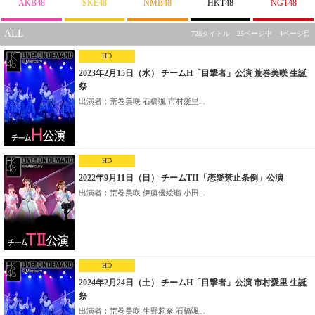
AKB48
SKE48
NMB48
HKT48
NGT48
ALL
728タイトル 25ページ中 4ページ目
HD
2023年2月15日（水） チームH「目撃者」公演 荒巻美咲 生誕
祭
出演者：荒巻美咲 石橋颯 市村愛里...
HD
2022年9月11日（日） チームTII「恋愛禁止条例」公演
出演者：荒巻美咲 伊藤優絵瑠 小田...
HD
2024年2月24日（土） チームH「目撃者」公演 市村愛里 生誕
祭
出演者：荒巻美咲 生野莉奈 石橋颯...