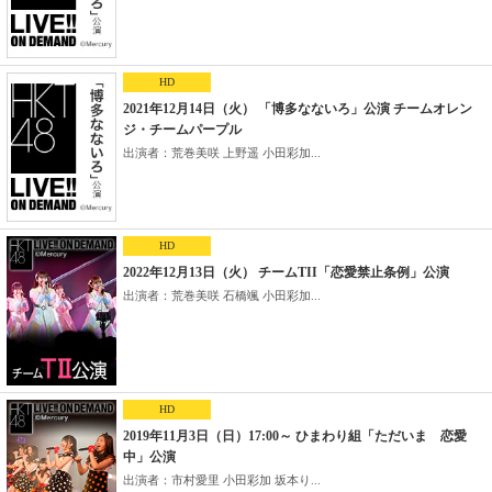
HD
2021年12月14日（火） 「博多なないろ」公演 チームオレン
ジ・チームパープル
出演者：荒巻美咲 上野遥 小田彩加...
HD
2022年12月13日（火） チームTII「恋愛禁止条例」公演
出演者：荒巻美咲 石橋颯 小田彩加...
HD
2019年11月3日（日）17:00～ ひまわり組「ただいま 恋愛
中」公演
出演者：市村愛里 小田彩加 坂本り...