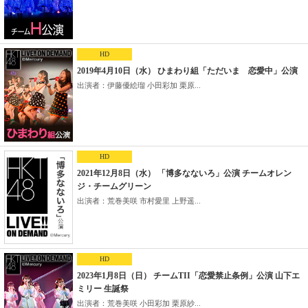
HD
2019年4月10日（水） ひまわり組「ただいま 恋愛中」公演
出演者：伊藤優絵瑠 小田彩加 栗原...
HD
2021年12月8日（水） 「博多なないろ」公演 チームオレン
ジ・チームグリーン
出演者：荒巻美咲 市村愛里 上野遥...
HD
2023年1月8日（日） チームTII「恋愛禁止条例」公演 山下エ
ミリー 生誕祭
出演者：荒巻美咲 小田彩加 栗原紗...