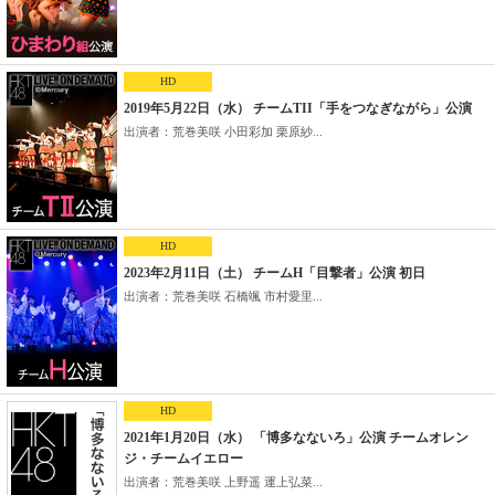
HD
2019年5月22日（水） チームTII「手をつなぎながら」公演
出演者：荒巻美咲 小田彩加 栗原紗...
HD
2023年2月11日（土） チームH「目撃者」公演 初日
出演者：荒巻美咲 石橋颯 市村愛里...
HD
2021年1月20日（水） 「博多なないろ」公演 チームオレン
ジ・チームイエロー
出演者：荒巻美咲 上野遥 運上弘菜...