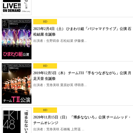
HD
2023年2月4日（土） ひまわり組「パジャマドライブ」公演 石
松結菜 生誕祭
出演者：生野莉奈 石松結菜 伊藤優...
HD
2019年12月5日（木） チームTII「手をつなぎながら」公演 月
足天音 生誕祭
出演者：荒巻美咲 栗原紗英 堺萌香...
HD
2020年11月15日（日） 「博多なないろ」公演 チームレッド・
チームオレンジ
出演者：荒巻美咲 石橋颯 上野遥 ...