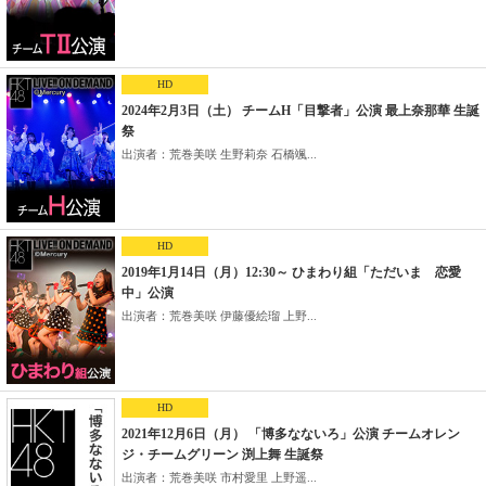
HD
2024年2月3日（土） チームH「目撃者」公演 最上奈那華 生誕
祭
出演者：荒巻美咲 生野莉奈 石橋颯...
HD
2019年1月14日（月）12:30～ ひまわり組「ただいま 恋愛
中」公演
出演者：荒巻美咲 伊藤優絵瑠 上野...
HD
2021年12月6日（月） 「博多なないろ」公演 チームオレン
ジ・チームグリーン 渕上舞 生誕祭
出演者：荒巻美咲 市村愛里 上野遥...