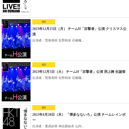
HD
2023年12月25日（月） チームH「目撃者」公演 クリスマス公
演
出演者：荒巻美咲 生野莉奈 石橋颯...
HD
2023年12月5日（火） チームH「目撃者」公演 渕上舞 生誕祭
出演者：荒巻美咲 生野莉奈 石橋颯...
HD
2022年4月28日（木） 「博多なないろ」公演 チームレインボ
ー
出演者：栗原紗英 神志那結衣 山内...