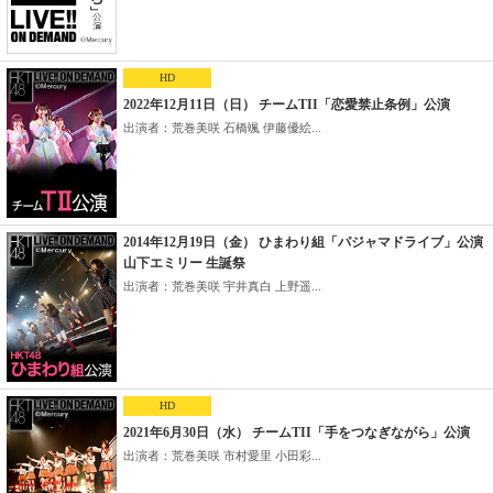
HD
2022年12月11日（日） チームTII「恋愛禁止条例」公演
出演者：荒巻美咲 石橋颯 伊藤優絵...
2014年12月19日（金） ひまわり組「パジャマドライブ」公演
山下エミリー 生誕祭
出演者：荒巻美咲 宇井真白 上野遥...
HD
2021年6月30日（水） チームTII「手をつなぎながら」公演
出演者：荒巻美咲 市村愛里 小田彩...