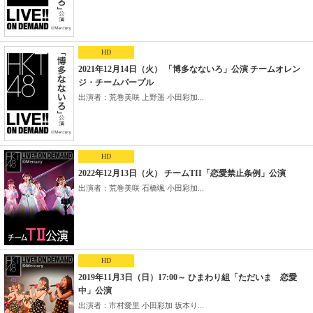
HD
2021年12月14日（火） 「博多なないろ」公演 チームオレン
ジ・チームパープル
出演者：荒巻美咲 上野遥 小田彩加...
HD
2022年12月13日（火） チームTII「恋愛禁止条例」公演
出演者：荒巻美咲 石橋颯 小田彩加...
HD
2019年11月3日（日）17:00～ ひまわり組「ただいま 恋愛
中」公演
出演者：市村愛里 小田彩加 坂本り...