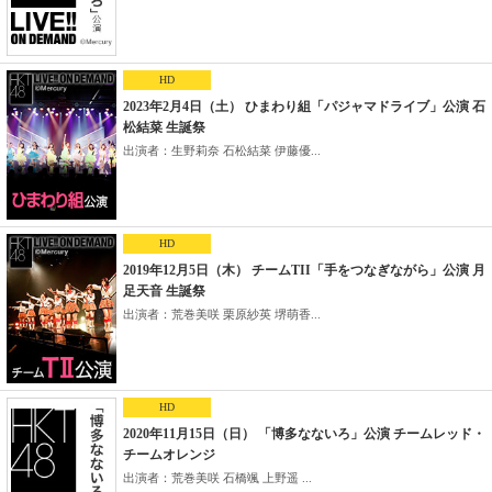
HD
2023年2月4日（土） ひまわり組「パジャマドライブ」公演 石
松結菜 生誕祭
出演者：生野莉奈 石松結菜 伊藤優...
HD
2019年12月5日（木） チームTII「手をつなぎながら」公演 月
足天音 生誕祭
出演者：荒巻美咲 栗原紗英 堺萌香...
HD
2020年11月15日（日） 「博多なないろ」公演 チームレッド・
チームオレンジ
出演者：荒巻美咲 石橋颯 上野遥 ...