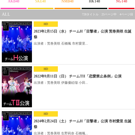
AKB48
SKE48
NMB48
HKT48
NGT48
ALL
728タイトル 25ページ中 4ページ目
HD
2023年2月15日（水） チームH「目撃者」公演 荒巻美咲 生誕
祭
出演者：荒巻美咲 石橋颯 市村愛里...
HD
2022年9月11日（日） チームTII「恋愛禁止条例」公演
出演者：荒巻美咲 伊藤優絵瑠 小田...
HD
2024年2月24日（土） チームH「目撃者」公演 市村愛里 生誕
祭
出演者：荒巻美咲 生野莉奈 石橋颯...