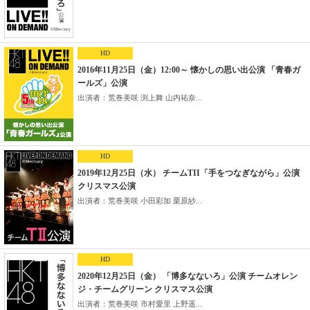
HD
2016年11月25日（金）12:00～ 懐かしの思い出公演 「青春ガ
ールズ」公演
出演者：荒巻美咲 渕上舞 山内祐奈...
HD
2019年12月25日（水） チームTII「手をつなぎながら」公演
クリスマス公演
出演者：荒巻美咲 小田彩加 栗原紗...
HD
2020年12月25日（金） 「博多なないろ」公演 チームオレン
ジ・チームグリーン クリスマス公演
出演者：荒巻美咲 市村愛里 上野遥...