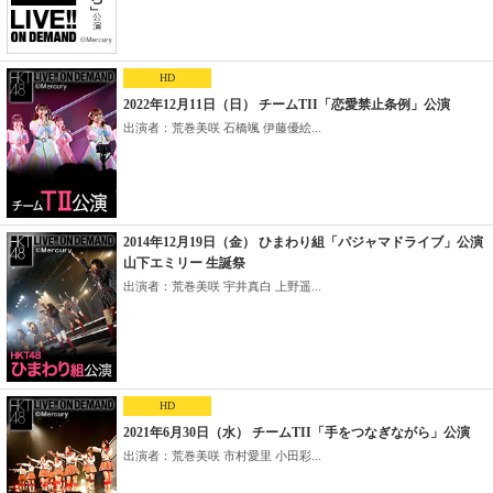
HD
2022年12月11日（日） チームTII「恋愛禁止条例」公演
出演者：荒巻美咲 石橋颯 伊藤優絵...
2014年12月19日（金） ひまわり組「パジャマドライブ」公演
山下エミリー 生誕祭
出演者：荒巻美咲 宇井真白 上野遥...
HD
2021年6月30日（水） チームTII「手をつなぎながら」公演
出演者：荒巻美咲 市村愛里 小田彩...