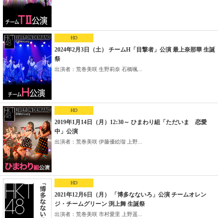
HD
2024年2月3日（土） チームH「目撃者」公演 最上奈那華 生誕
祭
出演者：荒巻美咲 生野莉奈 石橋颯...
HD
2019年1月14日（月）12:30～ ひまわり組「ただいま 恋愛
中」公演
出演者：荒巻美咲 伊藤優絵瑠 上野...
HD
2021年12月6日（月） 「博多なないろ」公演 チームオレン
ジ・チームグリーン 渕上舞 生誕祭
出演者：荒巻美咲 市村愛里 上野遥...