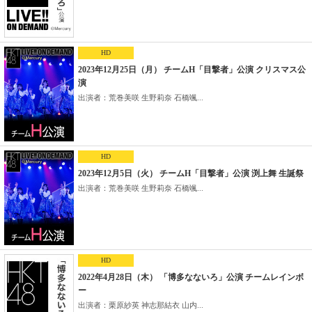
HD
2023年12月25日（月） チームH「目撃者」公演 クリスマス公
演
出演者：荒巻美咲 生野莉奈 石橋颯...
HD
2023年12月5日（火） チームH「目撃者」公演 渕上舞 生誕祭
出演者：荒巻美咲 生野莉奈 石橋颯...
HD
2022年4月28日（木） 「博多なないろ」公演 チームレインボ
ー
出演者：栗原紗英 神志那結衣 山内...