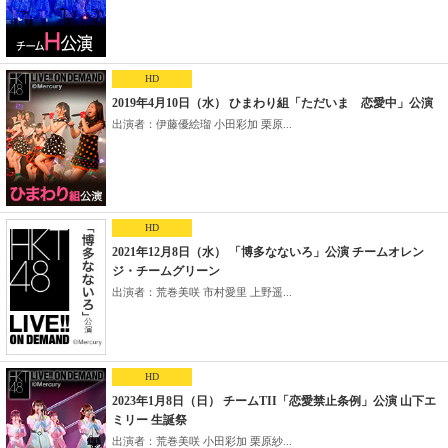
HD
2019年4月10日（水） ひまわり組「ただいま 恋愛中」公演
出演者：伊藤優絵瑠 小田彩加 栗原...
HD
2021年12月8日（水） 「博多なないろ」公演 チームオレン
ジ・チームグリーン
出演者：荒巻美咲 市村愛里 上野遥...
HD
2023年1月8日（日） チームTII「恋愛禁止条例」公演 山下エ
ミリー 生誕祭
出演者：荒巻美咲 小田彩加 栗原紗...