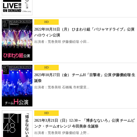
HD
2022年10月31日（月） ひまわり組「パジャマドライブ」公演
ハロウィン公演
出演者：荒巻美咲 伊藤優絵瑠 小田...
HD
2023年10月27日（金） チームH「目撃者」公演 伊藤優絵瑠 生
誕祭
出演者：荒巻美咲 石橋颯 市村愛里...
HD
2021年3月21日（日）12:30～ 「博多なないろ」公演 チームピ
ンク・チームオレンジ 今田美奈 生誕祭
出演者：荒巻美咲 伊藤優絵瑠 上野...