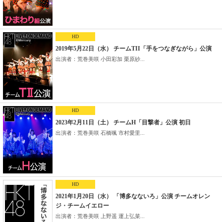
HD
2019年5月22日（水） チームTII「手をつなぎながら」公演
出演者：荒巻美咲 小田彩加 栗原紗...
HD
2023年2月11日（土） チームH「目撃者」公演 初日
出演者：荒巻美咲 石橋颯 市村愛里...
HD
2021年1月20日（水） 「博多なないろ」公演 チームオレン
ジ・チームイエロー
出演者：荒巻美咲 上野遥 運上弘菜...