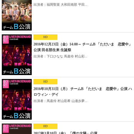
出演者：福岡聖菜 大和田南那 平田...
HD
2016年12月23日（金）14:00～ チームB 「ただいま 恋愛中」
公演 田名部生来 生誕祭
出演者：下口ひなな 馬嘉伶 村山彩...
HD
2016年10月31日（月） チームB 「ただいま 恋愛中」公演 ハ
ロウィン・デイ
出演者：馬嘉伶 村山彩希 山邊歩夢...
HD
2017年3月10日（金） 「僕の太陽」公演