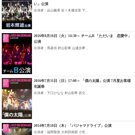
い」公演
出演者：込山榛香 佐々木優佳里 下...
2016年8月16日（火）14:30～ チームB 「ただいま 恋愛中」
公演
出演者：馬嘉伶 村山彩希 山邊歩夢...
2016年7月31日（日）17:00～ 「僕の太陽」公演 7月度お客様
生誕祭
出演者：下口ひなな 村山彩希 岩立...
2014年7月10日（木）「パジャマドライブ」公演
出演者：福岡聖菜 大和田南那 小笠...