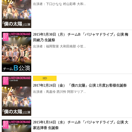
出演者：下口ひなな 村山彩希 大和...
2015年3月30日（月） チームB 「パジャマドライブ」公演 梅
田綾乃 生誕祭
出演者：福岡聖菜 大和田南那 小笠...
HD
2017年2月24日（金） 「僕の太陽」公演 2月度お客様生誕祭
出演者：馬嘉伶 西川怜 阿部マリア...
2015年1月14日（水） チームB 「パジャマドライブ」公演 大
家志津香 生誕祭