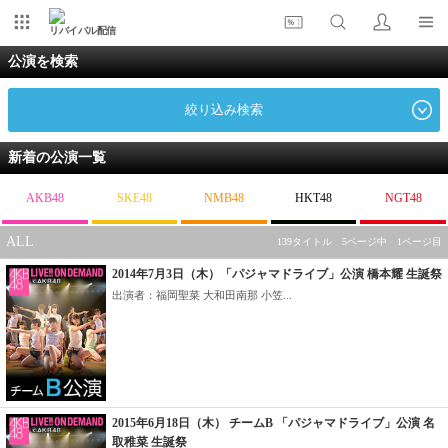
リバイバル配信
公演を検索
絞り込み検索
新着の公演一覧
AKB48
SKE48
NMB48
HKT48
NGT48
ALL
139タイトル 5ページ中 1ページ目
2014年7月3日（木）「パジャマドライブ」公演 橋本耀 生誕祭
出演者：福岡聖菜 大和田南那 小笠...
2015年6月18日（木） チームB 「パジャマドライブ」公演 名
取稚菜 生誕祭