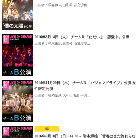
出演者：馬嘉伶 村山彩希 岩立沙穂...
2016年6月14日（火） チームB 「ただいま 恋愛中」公演
出演者：柏木由紀 馬嘉伶 山邊歩夢...
2014年11月20日（木） チームB 「パジャマドライブ」公演 女
性限定公演
出演者：福岡聖菜 大和田南那 平田...
HD
2016年9月18日（日）14:30～ 岩本輝雄 「青春はまだ終わらな