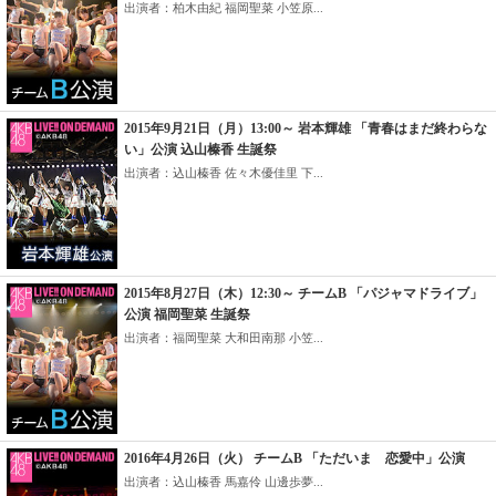
出演者：柏木由紀 福岡聖菜 小笠原...
2015年9月21日（月）13:00～ 岩本輝雄 「青春はまだ終わらな
い」公演 込山榛香 生誕祭
出演者：込山榛香 佐々木優佳里 下...
2015年8月27日（木）12:30～ チームB 「パジャマドライブ」
公演 福岡聖菜 生誕祭
出演者：福岡聖菜 大和田南那 小笠...
2016年4月26日（火） チームB 「ただいま 恋愛中」公演
出演者：込山榛香 馬嘉伶 山邊歩夢...