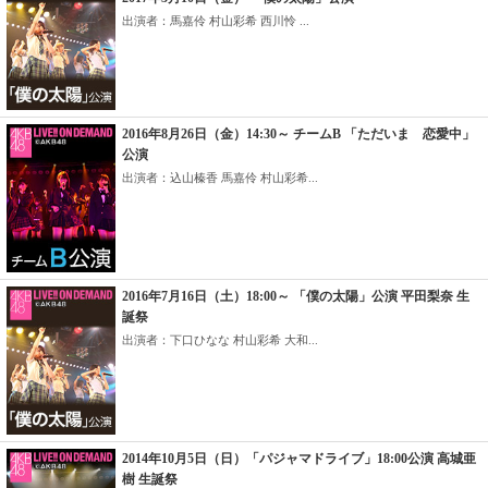
出演者：馬嘉伶 村山彩希 西川怜 ...
2016年8月26日（金）14:30～ チームB 「ただいま 恋愛中」
公演
出演者：込山榛香 馬嘉伶 村山彩希...
2016年7月16日（土）18:00～ 「僕の太陽」公演 平田梨奈 生
誕祭
出演者：下口ひなな 村山彩希 大和...
2014年10月5日（日）「パジャマドライブ」18:00公演 高城亜
樹 生誕祭