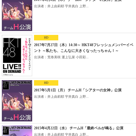
出演者：井上由莉耶 宇井真白 上野...
HD
2017年7月27日（木）14:30～ HKT48フレッシュメンバーイベ
ント ～私たち、こんなに大きくなったっちゃん！～
出演者：荒巻美咲 運上弘菜 小田彩...
HD
2017年5月1日（月） チームH「シアターの女神」公演
出演者：井上由莉耶 宇井真白 上野...
2015年4月22日（水） チームH「最終ベルが鳴る」公演
出演者：井上由莉耶 宇井真白 上野...