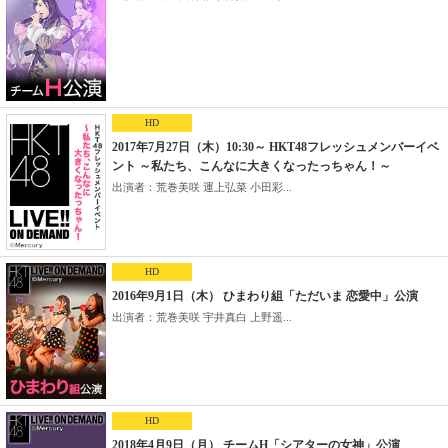
HD
2017年7月27日（木）10:30～ HKT48フレッシュメンバーイベ
ント ～私たち、こんなに大きくなったっちゃん！～
出演者：荒巻美咲 運上弘菜 小田彩...
HD
2016年9月1日（木） ひまわり組「ただいま 恋愛中」公演
出演者：荒巻美咲 宇井真白 上野遥...
HD
2018年4月9日（月） チームH「シアターの女神」公演