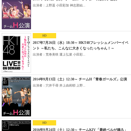
出演者：上野遥 小田彩加 神志那結...
HD
2017年7月26日（水）18:30～ HKT48フレッシュメンバーイベ
ント ～私たち、こんなに大きくなったっちゃん！～
出演者：荒巻美咲 運上弘菜 小田彩...
2014年9月13日（土）12:30～ チームH「青春ガールズ」公演
出演者：穴井千尋 井上由莉耶 上野...
HD
2016年9月24日（土）12:30～ チームKIV「最終ベルが鳴る」