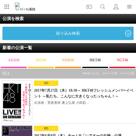
リバイバル配信
公演を検索
絞り込み検索
新着の公演一覧
AKB48
SKE48
NMB48
HKT48
NGT48
ALL
344タイトル 12ページ中 1ページ目
HD
2017年7月27日（木）18:30～ HKT48フレッシュメンバーイベ
ント ～私たち、こんなに大きくなったっちゃん！～
出演者：荒巻美咲 運上弘菜 小田彩...
HD
2017年6月8日（木） チームH「シアターの女神」公演