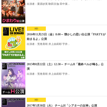
出演者：栗原紗英 駒田京伽 田中菜...
HD
2016年11月25日（金）8:00～ 懐かしの思い出公演「PARTYが
始まるよ」公演
出演者：荒巻美咲 井上由莉耶 宇井...
2015年8月22日（土）12:30～ チームH「最終ベルが鳴る」公
演
出演者：荒巻美咲 井上由莉耶 宇井...
HD
2017年5月30日（火） チームH「シアターの女神」公演