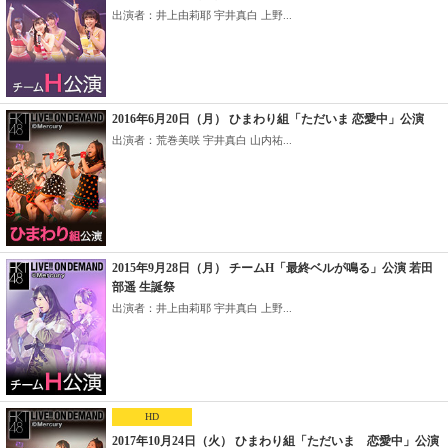
出演者：井上由莉耶 宇井真白 上野...
2016年6月20日（月） ひまわり組「ただいま 恋愛中」公演
出演者：荒巻美咲 宇井真白 山内祐...
2015年9月28日（月） チームH「最終ベルが鳴る」公演 若田
部遥 生誕祭
出演者：井上由莉耶 宇井真白 上野...
HD
2017年10月24日（火） ひまわり組「ただいま 恋愛中」公演