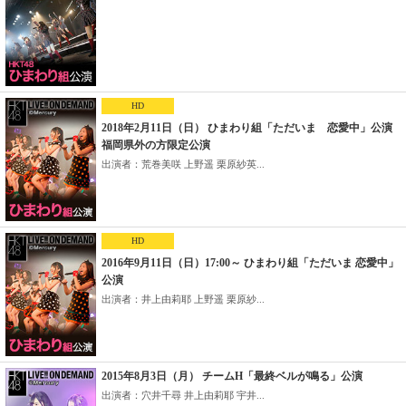
HD
2018年2月11日（日） ひまわり組「ただいま 恋愛中」公演
福岡県外の方限定公演
出演者：荒巻美咲 上野遥 栗原紗英...
HD
2016年9月11日（日）17:00～ ひまわり組「ただいま 恋愛中」
公演
出演者：井上由莉耶 上野遥 栗原紗...
2015年8月3日（月） チームH「最終ベルが鳴る」公演
出演者：穴井千尋 井上由莉耶 宇井...