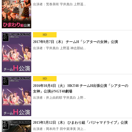
出演者：荒巻美咲 宇井真白 上野遥...
HD
2017年9月7日（木） チームH「シアターの女神」公演
出演者：宇井真白 上野遥 神志那結...
HD
2016年10月4日（火） HKT48 チームH出張公演「シアターの
女神」公演@NGT48劇場
出演者：井上由莉耶 宇井真白 上野...
2015年3月12日（木） ひまわり組「パジャマドライブ」公演
出演者：岡本尚子 田中菜津美 渕上...