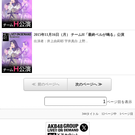
2015年11月16日（月） チームH「最終ベルが鳴る」公演
出演者：井上由莉耶 宇井真白 上野...
≪
≫
前のページへ
次のページへ
ページ目を表示
344タイトル 12ページ中 1ページ目