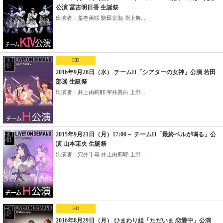
公演 冨吉明日香 生誕祭
出演者：荒巻美咲 駒田京伽 渕上舞...
HD
2016年9月28日（水） チームH「シアターの女神」公演 若田
部遥 生誕祭
出演者：井上由莉耶 宇井真白 上野...
2015年9月21日（月）17:00～ チームH「最終ベルが鳴る」公
演 山本茉央 生誕祭
出演者：穴井千尋 井上由莉耶 上野...
HD
2016年8月29日（月） ひまわり組「ただいま 恋愛中」公演