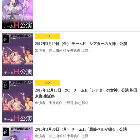
HD
2017年5月19日（金） チームH「シアターの女神」公演
出演者：井上由莉耶 宇井真白 上野...
HD
2017年12月13日（水） チームH「シアターの女神」公演 駒田
京伽 生誕祭
出演者：宇井真白 上野遥 神志那結...
2015年3月30日（月） チームH「最終ベルが鳴る」公演
出演者：井上由莉耶 宇井真白 上野...