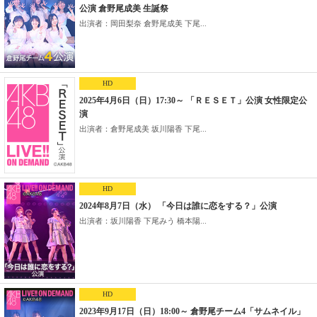
公演 倉野尾成美 生誕祭
出演者：岡田梨奈 倉野尾成美 下尾...
HD
2025年4月6日（日）17:30～ 「ＲＥＳＥＴ」公演 女性限定公
演
出演者：倉野尾成美 坂川陽香 下尾...
HD
2024年8月7日（水） 「今日は誰に恋をする？」公演
出演者：坂川陽香 下尾みう 橋本陽...
HD
2023年9月17日（日）18:00～ 倉野尾チーム4「サムネイル」