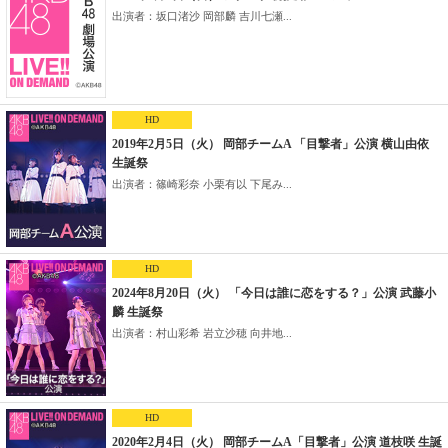
出演者：坂口渚沙 岡部麟 吉川七瀬...
HD
2019年2月5日（火） 岡部チームA 「目撃者」公演 横山由依
生誕祭
出演者：篠崎彩奈 小栗有以 下尾み...
HD
2024年8月20日（火） 「今日は誰に恋をする？」公演 武藤小
麟 生誕祭
出演者：村山彩希 岩立沙穂 向井地...
HD
2020年2月4日（火） 岡部チームA「目撃者」公演 道枝咲 生誕