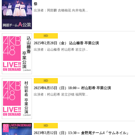
祭
出演者：岡部麟 吉橋柚花 向井地美...
HD
2025年2月28日（金） 込山榛香 卒業公演
出演者：込山榛香 村山彩希 岩立沙...
HD
2025年6月15日（日）18:00～ 村山彩希 卒業公演
出演者：村山彩希 岩立沙穂 福岡聖...
HD
2023年3月12日（日）13:30～ 倉野尾チーム4「サムネイル」