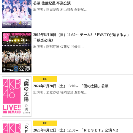
公演 佐藤妃星 卒業公演
出演者：岡田梨奈 村山彩希 倉野尾...
2015年8月16日（日）11:30～ チーム8 「PARTYが始まるよ」
千秋楽公演3
出演者：阿部芽唯 佐藤栞 谷優里 ...
HD
2024年7月20日（土）13:00～ 「僕の太陽」公演
出演者：岩立沙穂 福岡聖菜 倉野尾...
HD
2025年4月12日（土）12:30～ 「ＲＥＳＥＴ」公演 VR