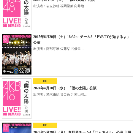
出演者：岩立沙穂 福岡聖菜 向井地...
2015年6月20日（土）18:30～ チーム8 「PARTYが始まるよ」
公演
出演者：阿部芽唯 佐藤栞 谷優里 ...
HD
2024年4月10日（水） 「僕の太陽」公演
出演者：柏木由紀 谷口めぐ 村山彩...
HD
2023年5月29日（月） 倉野尾チーム4「サムネイル」公演 川原