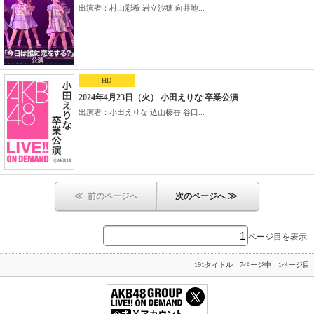
出演者：村山彩希 岩立沙穂 向井地...
HD
2024年4月23日（火） 小田えりな 卒業公演
出演者：小田えりな 込山榛香 谷口...
≪
≫
前のページへ
次のページへ
ページ目を表示
191タイトル 7ページ中 1ページ目