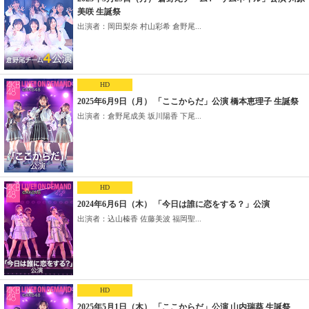
美咲 生誕祭
出演者：岡田梨奈 村山彩希 倉野尾...
HD
2025年6月9日（月） 「ここからだ」公演 橋本恵理子 生誕祭
出演者：倉野尾成美 坂川陽香 下尾...
HD
2024年6月6日（木） 「今日は誰に恋をする？」公演
出演者：込山榛香 佐藤美波 福岡聖...
HD
2025年5月1日（木） 「ここからだ」公演 山内瑞葵 生誕祭