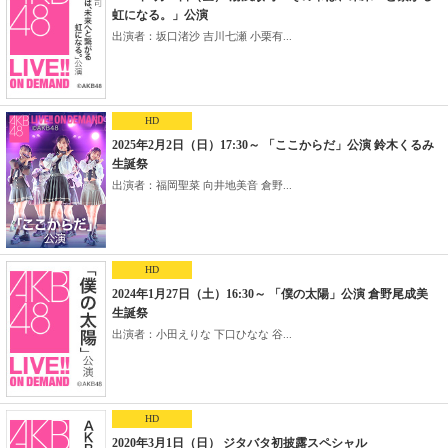
虹になる。」公演
出演者：坂口渚沙 吉川七瀬 小栗有...
HD
2025年2月2日（日）17:30～ 「ここからだ」公演 鈴木くるみ
生誕祭
出演者：福岡聖菜 向井地美音 倉野...
HD
2024年1月27日（土）16:30～ 「僕の太陽」公演 倉野尾成美
生誕祭
出演者：小田えりな 下口ひなな 谷...
HD
2020年3月1日（日） ジタバタ初披露スペシャル