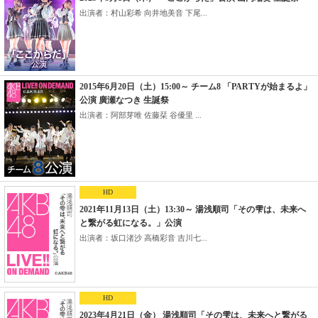
出演者：村山彩希 向井地美音 下尾...
2015年6月20日（土）15:00～ チーム8 「PARTYが始まるよ」
公演 廣瀬なつき 生誕祭
出演者：阿部芽唯 佐藤栞 谷優里 ...
HD
2021年11月13日（土）13:30～ 湯浅順司「その雫は、未来へ
と繋がる虹になる。」公演
出演者：坂口渚沙 高橋彩音 吉川七...
HD
2023年4月21日（金） 湯浅順司「その雫は、未来へと繋がる