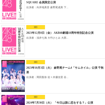
SQUARE 会員限定公演
出演者：向井地美音 倉野尾成美 下...
HD
2023年12月8日（金） AKB48劇場18周年特別記念公演
出演者：浅井七海 大竹ひとみ 大西...
HD
2023年10月3日（火） 倉野尾チーム4「サムネイル」公演 千秋
楽
出演者：岡田梨奈 佐々木優佳里 谷...
HD
2024年7月30日（火） 「今日は誰に恋をする？」公演