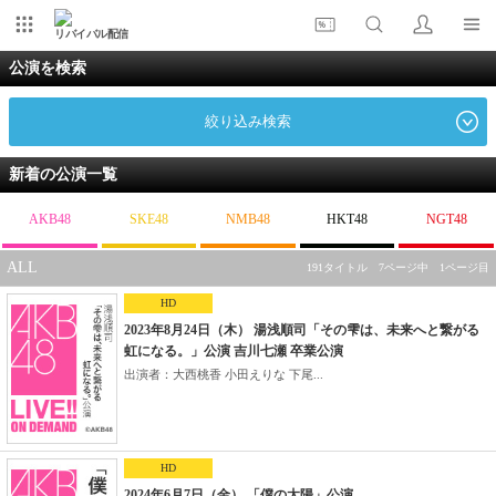
リバイバル配信
公演を検索
絞り込み検索
新着の公演一覧
AKB48
SKE48
NMB48
HKT48
NGT48
ALL
191タイトル 7ページ中 1ページ目
HD
2023年8月24日（木） 湯浅順司「その雫は、未来へと繋がる
虹になる。」公演 吉川七瀬 卒業公演
出演者：大西桃香 小田えりな 下尾...
HD
2024年6月7日（金） 「僕の太陽」公演