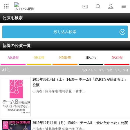
リバイバル配信
公演を検索
絞り込み検索
新着の公演一覧
AKB48
SKE48
NMB48
HKT48
NGT48
ALL
65タイトル 3ページ中 1ページ目
2015年3月14日（土） 14:30～ チーム8「PARTYが始まるよ」
公演
出演者：阿部芽唯 岩崎萌花 下青木...
2015年10月12日（月）15:00～ チーム8 「会いたかった」公演
出演者：近藤萌恵里 佐藤七海 下青...