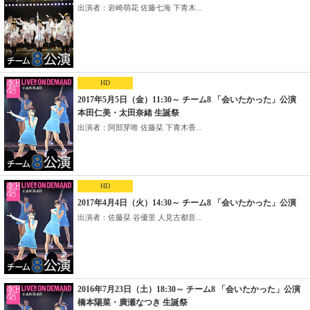
出演者：岩崎萌花 佐藤七海 下青木...
HD
2017年5月5日（金）11:30～ チーム8 「会いたかった」公演
本田仁美・太田奈緒 生誕祭
出演者：阿部芽唯 佐藤栞 下青木香...
HD
2017年4月4日（火）14:30～ チーム8 「会いたかった」公演
出演者：佐藤栞 谷優里 人見古都音...
2016年7月23日（土）18:30～ チーム8 「会いたかった」公演
橋本陽菜・廣瀬なつき 生誕祭