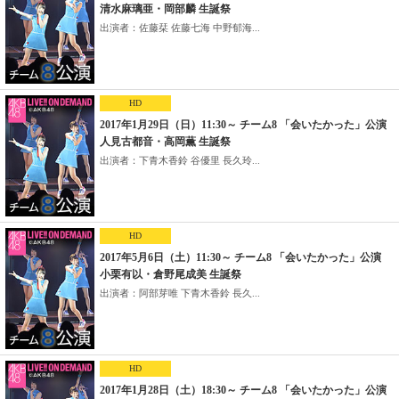
清水麻璃亜・岡部麟 生誕祭
出演者：佐藤栞 佐藤七海 中野郁海...
HD
2017年1月29日（日）11:30～ チーム8 「会いたかった」公演
人見古都音・高岡薫 生誕祭
出演者：下青木香鈴 谷優里 長久玲...
HD
2017年5月6日（土）11:30～ チーム8 「会いたかった」公演
小栗有以・倉野尾成美 生誕祭
出演者：阿部芽唯 下青木香鈴 長久...
HD
2017年1月28日（土）18:30～ チーム8 「会いたかった」公演