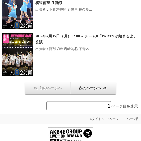
横道侑里 生誕祭
出演者：下青木香鈴 谷優里 長久玲...
2014年9月15日（月）12:00～ チーム8「PARTYが始まるよ」
公演
出演者：阿部芽唯 岩崎萌花 下青木...
≪
≫
前のページへ
次のページへ
ページ目を表示
65タイトル 3ページ中 1ページ目