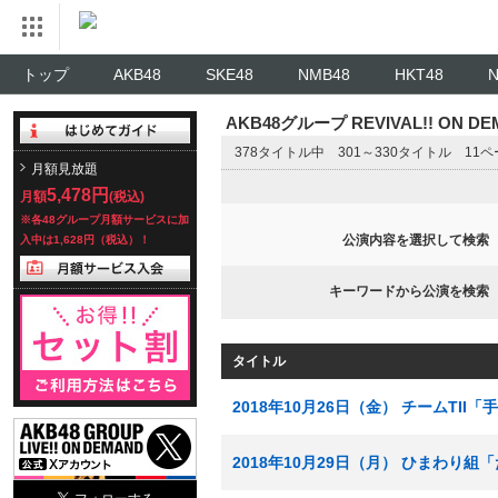
トップ
AKB48
SKE48
NMB48
HKT48
AKB48グループ REVIVAL!! ON 
378タイトル中 301～330タイトル 11
月額見放題
5,478円
月額
(税込)
※各48グループ月額サービスに加
公演内容を選択して検索
入中は1,628円（税込）！
キーワードから公演を検索
タイトル
2018年10月26日（金） チームTI
2018年10月29日（月） ひまわり