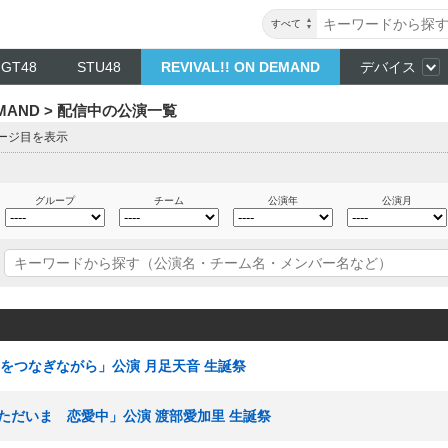
すべて
NGT48
STU48
REVIVAL!! ON DEMAND
デバイス
DEMAND > 配信中の公演一覧
ページ目を表示
グループ
チーム
公演年
公演月
I「手をつなぎながら」公演 月足天音 生誕祭
組「ただいま 恋愛中」公演 渡部愛加里 生誕祭