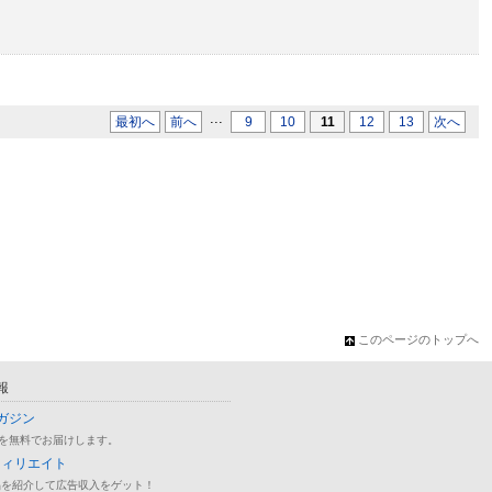
...
最初へ
前へ
9
10
11
12
13
次へ
このページのトップへ
報
ガジン
を無料でお届けします。
フィリエイト
品を紹介して広告収入をゲット！