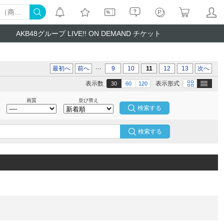
AKB48グループ LIVE!! ON DEMAND チケット
...
最初へ
前へ
9
10
11
12
13
次へ
テキスト
画像
表示数
表示形式
30
60
120
画質
並び替え
検索する