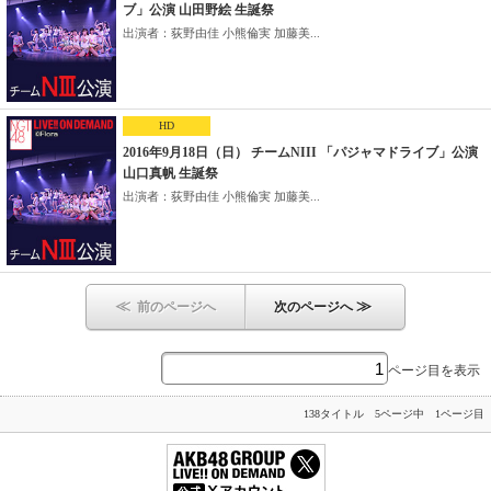
ブ」公演 山田野絵 生誕祭
出演者：荻野由佳 小熊倫実 加藤美...
HD
2016年9月18日（日） チームNIII 「パジャマドライブ」公演
山口真帆 生誕祭
出演者：荻野由佳 小熊倫実 加藤美...
≪
≫
前のページへ
次のページへ
ページ目を表示
138タイトル 5ページ中 1ページ目