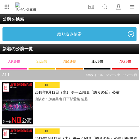
リバイバル配信
公演を検索
絞り込み検索
新着の公演一覧
AKB48
SKE48
NMB48
HKT48
NGT48
ALL
138タイトル 5ページ中 1ページ目
HD
2018年9月12日（水） チームNIII「誇りの丘」公演
出演者：加藤美南 日下部愛菜 佐藤...
HD
2018年10月11日（木） チームNIII「誇りの丘」公演 山田野絵