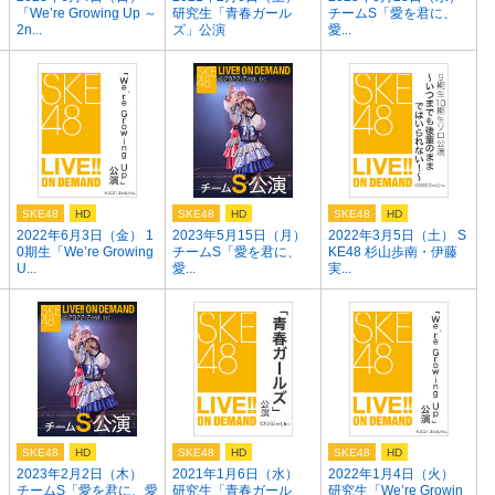
「We’re Growing Up ～
研究生「青春ガール
チームS「愛を君に、
2n...
ズ」公演
愛...
SKE48
HD
SKE48
HD
SKE48
HD
2022年6月3日（金） 1
2023年5月15日（月）
2022年3月5日（土） S
0期生「We’re Growing
チームS「愛を君に、
KE48 杉山歩南・伊藤
U...
愛...
実...
SKE48
HD
SKE48
HD
SKE48
HD
）
2023年2月2日（木）
2021年1月6日（水）
2022年1月4日（火）
チームS「愛を君に、愛
研究生「青春ガール
研究生「We’re Growin