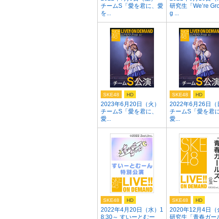
チームS「愛を君に、愛
研究生「We’re Gro
を...
g ...
SKE48
HD
SKE48
HD
2023年6月20日（火）
2022年6月26日
チームS「愛を君に、
チームS「愛を君
愛...
愛...
SKE48
HD
SKE48
HD
2022年4月20日（水）1
2020年12月4日
8:30～ すいーとむー
研究生「青春ガー