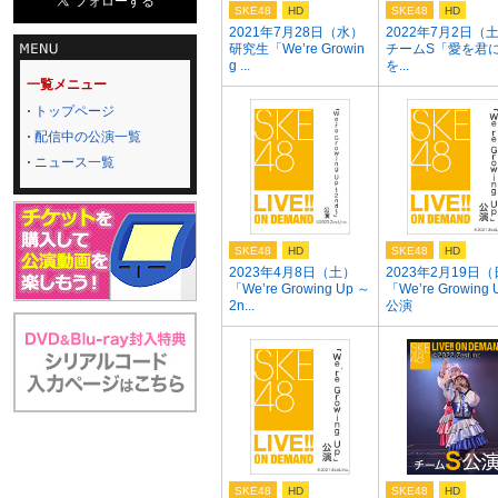
SKE48
HD
SKE48
HD
2021年7月28日（水）
2022年7月2日（
研究生「We’re Growin
チームS「愛を君
g ...
を...
一覧メニュー
トップページ
配信中の公演一覧
ニュース一覧
SKE48
HD
SKE48
HD
2023年4月8日（土）
2023年2月19日
「We’re Growing Up ～
「We’re Growing
2n...
公演
SKE48
HD
SKE48
HD