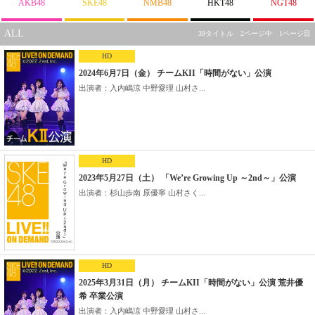
AKB48
SKE48
NMB48
HKT48
NGT48
ALL
39タイトル 2ページ中 1ページ目
HD
2024年6月7日（金） チームKII「時間がない」公演
出演者：入内嶋涼 中野愛理 山村さ...
HD
2023年5月27日（土） 「We’re Growing Up ～2nd～」公演
出演者：杉山歩南 原優寧 山村さく...
HD
2025年3月31日（月） チームKII「時間がない」公演 荒井優
希 卒業公演
出演者：入内嶋涼 中野愛理 山村さ...