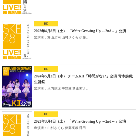
HD
2023年4月8日（土） 「We’re Growing Up ～2nd～」公演
出演者：杉山歩南 山村さくら 伊藤...
HD
2024年5月2日（木） チームKII「時間がない」公演 青木詩織
生誕祭
出演者：入内嶋涼 中野愛理 山村さ...
HD
2023年3月4日（土） 「We’re Growing Up ～2nd～」公演
出演者：山村さくら 伊藤実希 澤田...