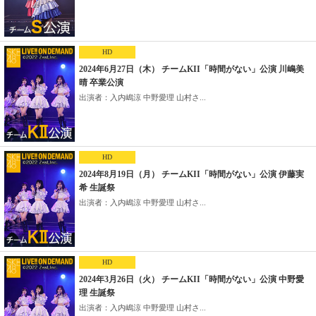
HD
2024年6月27日（木） チームKII「時間がない」公演 川嶋美
晴 卒業公演
出演者：入内嶋涼 中野愛理 山村さ...
HD
2024年8月19日（月） チームKII「時間がない」公演 伊藤実
希 生誕祭
出演者：入内嶋涼 中野愛理 山村さ...
HD
2024年3月26日（火） チームKII「時間がない」公演 中野愛
理 生誕祭
出演者：入内嶋涼 中野愛理 山村さ...