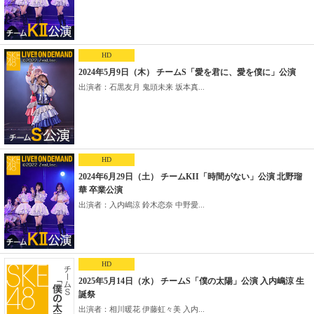
HD
2024年5月9日（木） チームS「愛を君に、愛を僕に」公演
出演者：石黒友月 鬼頭未来 坂本真...
HD
2024年6月29日（土） チームKII「時間がない」公演 北野瑠
華 卒業公演
出演者：入内嶋涼 鈴木恋奈 中野愛...
HD
2025年5月14日（水） チームS「僕の太陽」公演 入内嶋涼 生
誕祭
出演者：相川暖花 伊藤虹々美 入内...