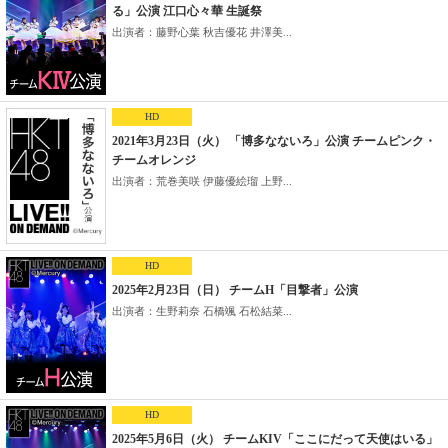
る」公演 江口心々華 生誕祭
出演者：藤野心葉 秋吉優花 井澤美...
HD
2021年3月23日（火） 「博多なないろ」公演 チームピンク・
チームオレンジ
出演者：荒巻美咲 伊藤優絵瑠 上野...
HD
2025年2月23日（日） チームH「目撃者」公演
出演者：生野莉奈 石橋颯 石松結菜...
HD
2025年5月6日（火） チームKIV「ここにだって天使はいる」