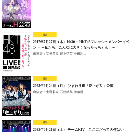
HD
2017年7月27日（木）10:30～ HKT48フレッシュメンバーイベ
ント ～私たち、こんなに大きくなったっちゃん！～
出演者：荒巻美咲 運上弘菜 小田彩...
HD
2025年2月24日（月） ひまわり組「逆上がり」公演
出演者：生野莉奈 石松結菜 伊藤優...
HD
2025年6月21日（土） チームKIV「ここにだって天使はい