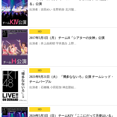
る」公演
出演者：吉田めい 生野莉奈 北川陽...
HD
2017年5月1日（月） チームH「シアターの女神」公演
出演者：井上由莉耶 宇井真白 上野...
HD
2021年9月21日（火） 「博多なないろ」公演 チームレッド・
チームパープル
出演者：石橋颯 小田彩加 神志那結...
HD
2024年5月5日（日） チームKIV「ここにだって天使はいる」