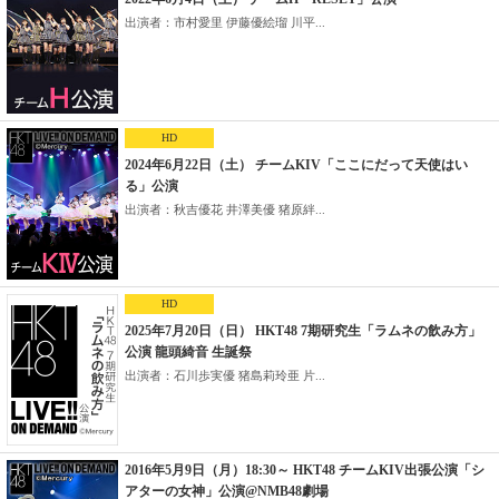
出演者：市村愛里 伊藤優絵瑠 川平...
HD
2024年6月22日（土） チームKIV「ここにだって天使はい
る」公演
出演者：秋吉優花 井澤美優 猪原絆...
HD
2025年7月20日（日） HKT48 7期研究生「ラムネの飲み方」
公演 龍頭綺音 生誕祭
出演者：石川歩実優 猪島莉玲亜 片...
2016年5月9日（月）18:30～ HKT48 チームKIV出張公演「シ
アターの女神」公演@NMB48劇場