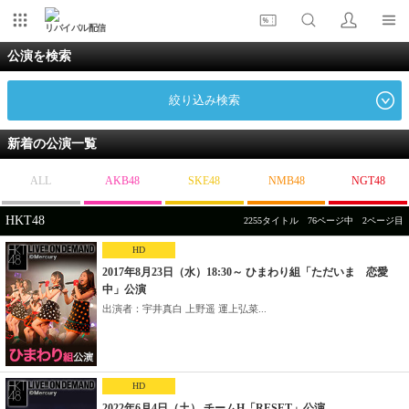
リバイバル配信
公演を検索
絞り込み検索
新着の公演一覧
ALL
AKB48
SKE48
NMB48
NGT48
HKT48
2255タイトル 76ページ中 2ページ目
HD
2017年8月23日（水）18:30～ ひまわり組「ただいま 恋愛
中」公演
出演者：宇井真白 上野遥 運上弘菜...
HD
2022年6月4日（土） チームH「RESET」公演