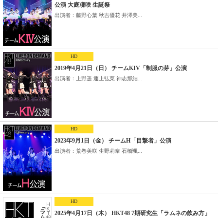
公演 大庭凜咲 生誕祭
出演者：藤野心葉 秋吉優花 井澤美...
HD
2019年4月21日（日） チームKIV「制服の芽」公演
出演者：上野遥 運上弘菜 神志那結...
HD
2023年9月1日（金） チームH「目撃者」公演
出演者：荒巻美咲 生野莉奈 石橋颯...
HD
2025年4月17日（木） HKT48 7期研究生「ラムネの飲み方」