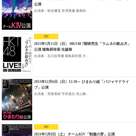
公演
出演者：秋吉優花 井澤美優 猪原絆...
HD
2025年5月11日（日） HKT48 7期研究生「ラムネの飲み方」
公演 猪島莉玲亜 生誕祭
出演者：石川歩実優 猪島莉玲亜 片...
2015年12月6日（日）12:30～ ひまわり組「パジャマドライ
ブ」公演
出演者：荒巻美咲 宇井真白 渕上舞...
HD
2021年5月8日（土） チームKIV「制服の芽」公演