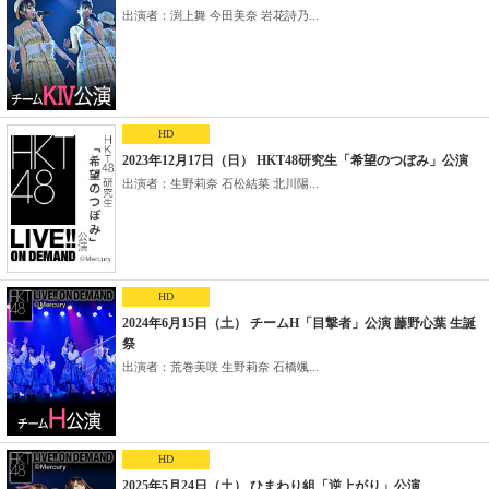
出演者：渕上舞 今田美奈 岩花詩乃...
HD
2023年12月17日（日） HKT48研究生「希望のつぼみ」公演
出演者：生野莉奈 石松結菜 北川陽...
HD
2024年6月15日（土） チームH「目撃者」公演 藤野心葉 生誕
祭
出演者：荒巻美咲 生野莉奈 石橋颯...
HD
2025年5月24日（土） ひまわり組「逆上がり」公演