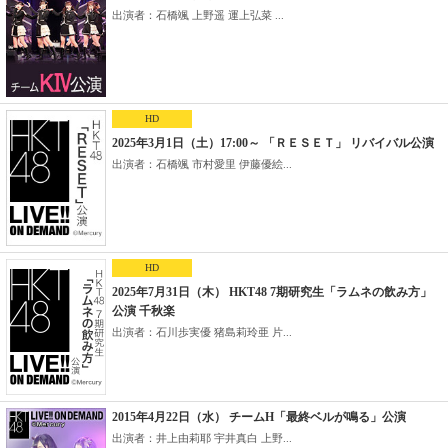
出演者：石橋颯 上野遥 運上弘菜 ...
HD
2025年3月1日（土）17:00～ 「ＲＥＳＥＴ」 リバイバル公演
出演者：石橋颯 市村愛里 伊藤優絵...
HD
2025年7月31日（木） HKT48 7期研究生「ラムネの飲み方」
公演 千秋楽
出演者：石川歩実優 猪島莉玲亜 片...
2015年4月22日（水） チームH「最終ベルが鳴る」公演
出演者：井上由莉耶 宇井真白 上野...