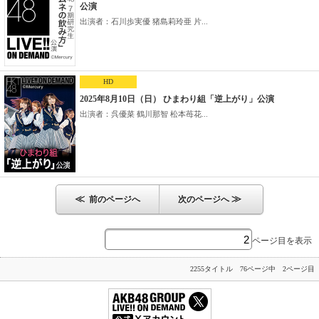
公演
出演者：石川歩実優 猪島莉玲亜 片...
HD
2025年8月10日（日） ひまわり組「逆上がり」公演
出演者：呉優菜 鶴川那智 松本苺花...
≪
≫
前のページへ
次のページへ
ページ目を表示
2255タイトル 76ページ中 2ページ目