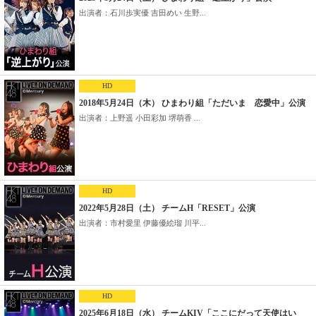
出演者：石川歩実優 吉田めい 生野...
HD
2018年5月24日（木） ひまわり組「ただいま 恋愛中」公演
出演者：上野遥 小田彩加 堺萌香 ...
HD
2022年5月28日（土） チームH「RESET」公演
出演者：市村愛里 伊藤優絵瑠 川平...
HD
2025年6月18日（水） チームKIV「ここにだって天使はい