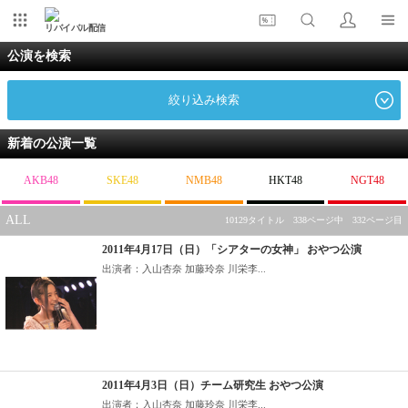
リバイバル配信
公演を検索
絞り込み検索
新着の公演一覧
AKB48
SKE48
NMB48
HKT48
NGT48
ALL
10129タイトル 338ページ中 332ページ目
2011年4月17日（日）「シアターの女神」 おやつ公演
出演者：入山杏奈 加藤玲奈 川栄李...
2011年4月3日（日）チーム研究生 おやつ公演
出演者：入山杏奈 加藤玲奈 川栄李...