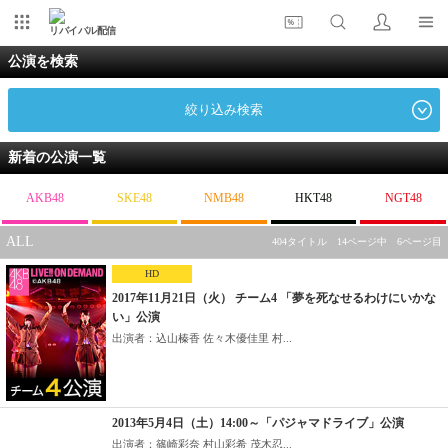
リバイバル配信
公演を検索
絞り込み検索
新着の公演一覧
AKB48
SKE48
NMB48
HKT48
NGT48
ALL
404タイトル 14ページ中 6ページ目
HD
2017年11月21日（火） チーム4 「夢を死なせるわけにいかな
い」公演
出演者：込山榛香 佐々木優佳里 村...
2013年5月4日（土）14:00～「パジャマドライブ」公演
出演者：篠崎彩奈 村山彩希 茂木忍...