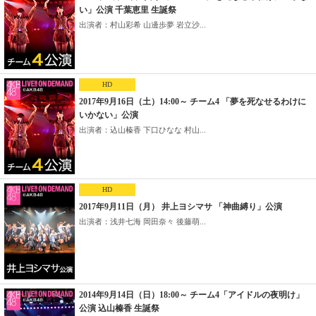
い」公演 千葉恵里 生誕祭
出演者：村山彩希 山邊歩夢 岩立沙...
HD
2017年9月16日（土）14:00～ チーム4 「夢を死なせるわけに
いかない」公演
出演者：込山榛香 下口ひなな 村山...
HD
2017年9月11日（月） 井上ヨシマサ 「神曲縛り」公演
出演者：浅井七海 岡田奈々 後藤萌...
2014年9月14日（日）18:00～ チーム4「アイドルの夜明け」
公演 込山榛香 生誕祭