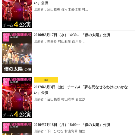
い」公演
出演者：込山榛香 佐々木優佳里 村...
2016年8月17日（水）14:30～ 「僕の太陽」公演
出演者：馬嘉伶 村山彩希 西川怜 ...
HD
2017年3月3日（金） チーム4 「夢を死なせるわけにいかな
い」公演
出演者：込山榛香 村山彩希 岩立沙...
2016年7月18日（月）18:00～ 「僕の太陽」公演
出演者：下口ひなな 村山彩希 相笠...