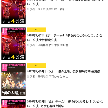
い」公演
出演者：佐々木優佳里 村山彩希 山...
HD
2018年2月7日（水） チーム4 「夢を死なせるわけにいかな
い」公演 女性限定公演
出演者：込山榛香 佐々木優佳里 村...
HD
2017年2月14日（火） 「僕の太陽」公演 篠崎彩奈 生誕祭
出演者：篠崎彩奈 下口ひなな 村山...
2016年1月29日（金） チーム4「夢を死なせるわけにいかな
い」公演 1月度お客様生誕祭