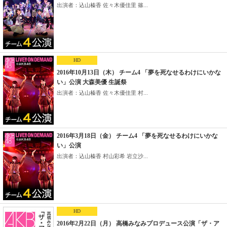
出演者：込山榛香 佐々木優佳里 篠...
HD
2016年10月13日（木） チーム4 「夢を死なせるわけにいかな
い」公演 大森美優 生誕祭
出演者：込山榛香 佐々木優佳里 村...
2016年3月18日（金） チーム4 「夢を死なせるわけにいかな
い」公演
出演者：込山榛香 村山彩希 岩立沙...
HD
2016年2月22日（月） 高橋みなみプロデュース公演「ザ・ア