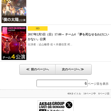
HD
2017年2月5日（日）17:00～ チーム4 「夢を死なせるわけにい
かない」公演
出演者：込山榛香 佐々木優佳里 村...
≪
≫
前のページへ
次のページへ
ページ目を表示
404タイトル 14ページ中 6ページ目