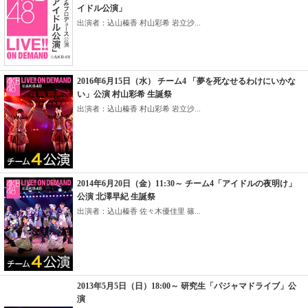
イドル公演」
出演者：込山榛香 村山彩希 岩立沙...
2016年6月15日（水） チーム4 「夢を死なせるわけにいかな
い」公演 村山彩希 生誕祭
出演者：込山榛香 村山彩希 岩立沙...
2014年6月20日（金）11:30～ チーム4「アイドルの夜明け」
公演 北澤早紀 生誕祭
出演者：込山榛香 佐々木優佳里 篠...
2013年5月5日（日）18:00～ 研究生「パジャマドライブ」公
演