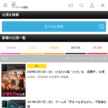
リバイバル配信
公演を検索
絞り込み検索
新着の公演一覧
AKB48
SKE48
NMB48
HKT48
NGT48
ALL
668タイトル 23ページ中 2ページ目
HD
2020年2月11日（火） ひまわり組「ただいま 恋愛中」公演
出演者：荒巻美咲 市村愛里 伊藤優...
2013年2月17日（日） チームH「手をつなぎながら」千秋楽公
演