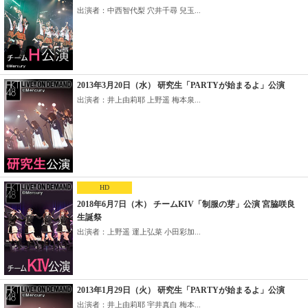
出演者：中西智代梨 穴井千尋 兒玉...
2013年3月20日（水） 研究生「PARTYが始まるよ」公演
出演者：井上由莉耶 上野遥 梅本泉...
HD
2018年6月7日（木） チームKIV「制服の芽」公演 宮脇咲良
生誕祭
出演者：上野遥 運上弘菜 小田彩加...
2013年1月29日（火） 研究生「PARTYが始まるよ」公演
出演者：井上由莉耶 宇井真白 梅本...