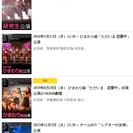
2016年1月11日（月）12:30～ ひまわり組「ただいま 恋愛中」
公演
出演者：荒巻美咲 駒田京伽 矢吹奈...
HD
2019年8月28日（水） ひまわり組「ただいま 恋愛中」出張
公演@AKB48劇場
出演者：伊藤優絵瑠 小田彩加 坂口...
2015年11月3日（火）12:30～ チームKIV「シアターの女神」
公演