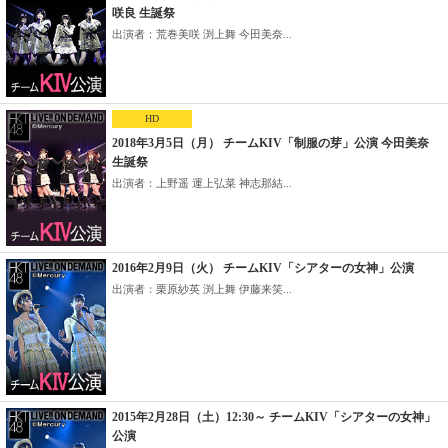
咲良 生誕祭
出演者：荒巻美咲 渕上舞 今田美奈...
HD
2018年3月5日（月） チームKIV「制服の芽」公演 今田美奈
生誕祭
出演者：上野遥 運上弘菜 神志那結...
2016年2月9日（火） チームKIV「シアターの女神」公演
出演者：栗原紗英 渕上舞 伊藤来笑...
2015年2月28日（土）12:30～ チームKIV「シアターの女神」
公演