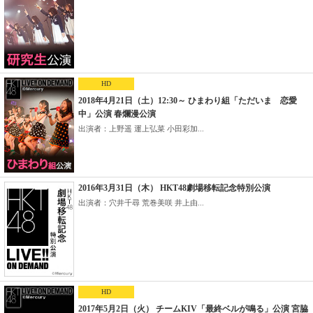
HD
2018年4月21日（土）12:30～ ひまわり組「ただいま 恋愛
中」公演 春爛漫公演
出演者：上野遥 運上弘菜 小田彩加...
2016年3月31日（木） HKT48劇場移転記念特別公演
出演者：穴井千尋 荒巻美咲 井上由...
HD
2017年5月2日（火） チームKIV「最終ベルが鳴る」公演 宮脇