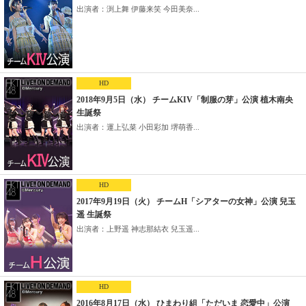
出演者：渕上舞 伊藤来笑 今田美奈...
HD
2018年9月5日（水） チームKIV「制服の芽」公演 植木南央
生誕祭
出演者：運上弘菜 小田彩加 堺萌香...
HD
2017年9月19日（火） チームH「シアターの女神」公演 兒玉
遥 生誕祭
出演者：上野遥 神志那結衣 兒玉遥...
HD
2016年8月17日（水） ひまわり組「ただいま 恋愛中」公演