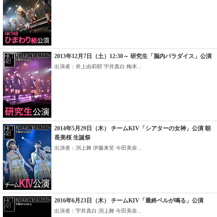
2013年12月7日（土）12:30～ 研究生「脳内パラダイス」公演
出演者：井上由莉耶 宇井真白 梅本...
2014年5月29日（木） チームKIV「シアターの女神」公演 朝
長美桜 生誕祭
出演者：渕上舞 伊藤来笑 今田美奈...
2016年6月23日（木） チームKIV「最終ベルが鳴る」公演
出演者：宇井真白 渕上舞 今田美奈...