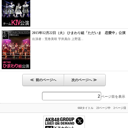
2015年12月22日（火） ひまわり組「ただいま 恋愛中」公演
出演者：荒巻美咲 宇井真白 上野遥...
≪
≫
前のページへ
次のページへ
ページ目を表示
668タイトル 23ページ中 2ページ目