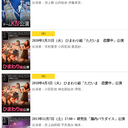
出演者：渕上舞 山内祐奈 伊藤来笑...
HD
2020年1月21日（火） ひまわり組「ただいま 恋愛中」公演
出演者：市村愛里 小田彩加 栗原紗...
HD
2018年4月3日（火） ひまわり組「ただいま 恋愛中」公演
出演者：小田彩加 神志那結衣 堺萌...
2013年12月7日（土）17:00～ 研究生「脳内パラダイス」公演
出演者：井上由莉耶 宇井真白 梅本...