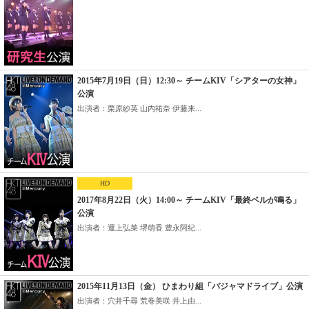
2015年7月19日（日）12:30～ チームKIV「シアターの女神」
公演
出演者：栗原紗英 山内祐奈 伊藤来...
HD
2017年8月22日（火）14:00～ チームKIV「最終ベルが鳴る」
公演
出演者：運上弘菜 堺萌香 豊永阿紀...
2015年11月13日（金） ひまわり組「パジャマドライブ」公演
出演者：穴井千尋 荒巻美咲 井上由...