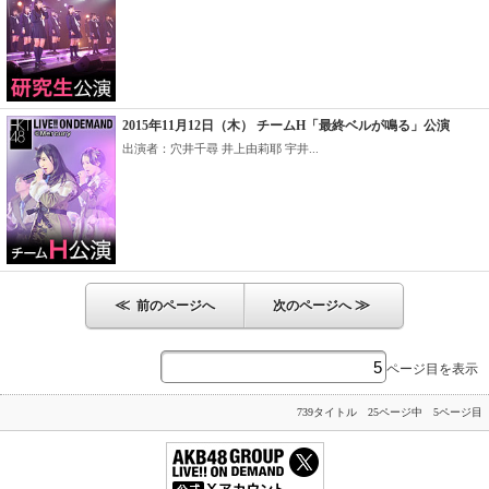
2015年11月12日（木） チームH「最終ベルが鳴る」公演
出演者：穴井千尋 井上由莉耶 宇井...
≪
≫
前のページへ
次のページへ
ページ目を表示
739タイトル 25ページ中 5ページ目