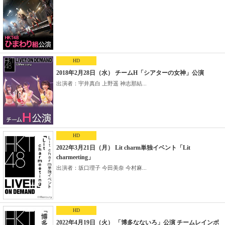
HD
2018年2月28日（水） チームH「シアターの女神」公演
出演者：宇井真白 上野遥 神志那結...
HD
2022年3月21日（月） Lit charm単独イベント「Lit
charmeeting」
出演者：坂口理子 今田美奈 今村麻...
HD
2022年4月19日（火） 「博多なないろ」公演 チームレインボ