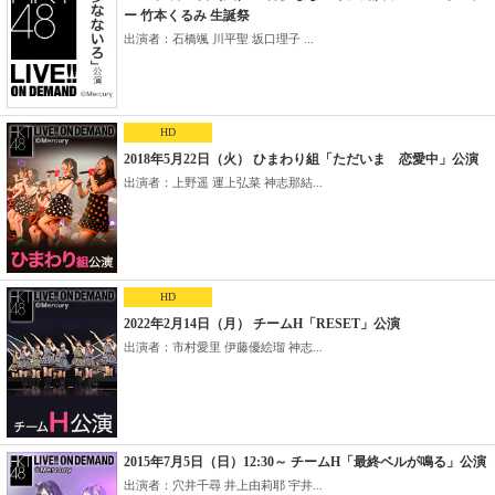
ー 竹本くるみ 生誕祭
出演者：石橋颯 川平聖 坂口理子 ...
HD
2018年5月22日（火） ひまわり組「ただいま 恋愛中」公演
出演者：上野遥 運上弘菜 神志那結...
HD
2022年2月14日（月） チームH「RESET」公演
出演者：市村愛里 伊藤優絵瑠 神志...
2015年7月5日（日）12:30～ チームH「最終ベルが鳴る」公演
出演者：穴井千尋 井上由莉耶 宇井...