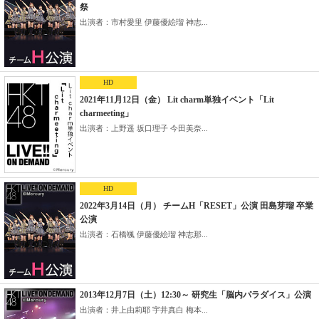
祭
出演者：市村愛里 伊藤優絵瑠 神志...
HD
2021年11月12日（金） Lit charm単独イベント「Lit
charmeeting」
出演者：上野遥 坂口理子 今田美奈...
HD
2022年3月14日（月） チームH「RESET」公演 田島芽瑠 卒業
公演
出演者：石橋颯 伊藤優絵瑠 神志那...
2013年12月7日（土）12:30～ 研究生「脳内パラダイス」公演
出演者：井上由莉耶 宇井真白 梅本...