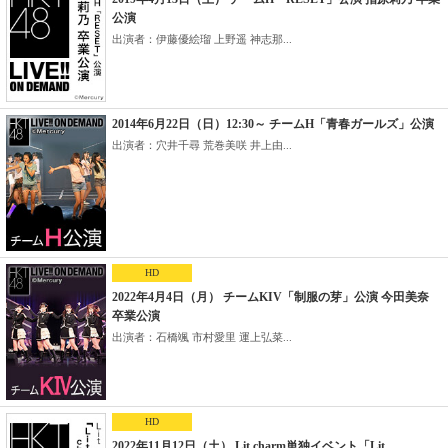
公演
出演者：伊藤優絵瑠 上野遥 神志那...
2014年6月22日（日）12:30～ チームH「青春ガールズ」公演
出演者：穴井千尋 荒巻美咲 井上由...
HD
2022年4月4日（月） チームKIV「制服の芽」公演 今田美奈
卒業公演
出演者：石橋颯 市村愛里 運上弘菜...
HD
2022年11月12日（土） Lit charm単独イベント「Lit