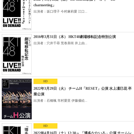
charmeeting」
出演者：坂口理子 今村麻莉愛 江口...
2016年3月31日（木） HKT48劇場移転記念特別公演
出演者：穴井千尋 荒巻美咲 井上由...
HD
2022年3月29日（火） チームH「RESET」公演 水上凜巳花 卒
業公演
出演者：石橋颯 市村愛里 伊藤優絵...
HD
2022年4月16日（土）12:30～ 「博多なないろ」公演 チームレ