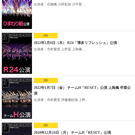
出演者：石橋颯 小田彩加 川平聖 ...
HD
2022年1月6日（木） R24「博多リフレッシュ」公演
出演者：市村愛里 上野遥 上島楓 ...
HD
2022年1月7日（金） チームH「RESET」公演 上島楓 卒業公
演
出演者：市村愛里 伊藤優絵瑠 上野...
HD
2018年12月24日（月） チームH「RESET」公演