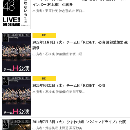
インボー 村上和叶 生誕祭
出演者：栗原紗英 神志那結衣 坂口...
HD
2022年11月8日（火） チームH「RESET」公演 渡部愛加里 生
誕祭
出演者：石橋颯 伊藤優絵瑠 坂口理...
HD
2022年9月22日（木） チームH「RESET」公演
出演者：石橋颯 伊藤優絵瑠 川平聖...
2014年7月15日（火） ひまわり組「パジャマドライブ」公演
出演者：荒巻美咲 上野遥 栗原紗英...