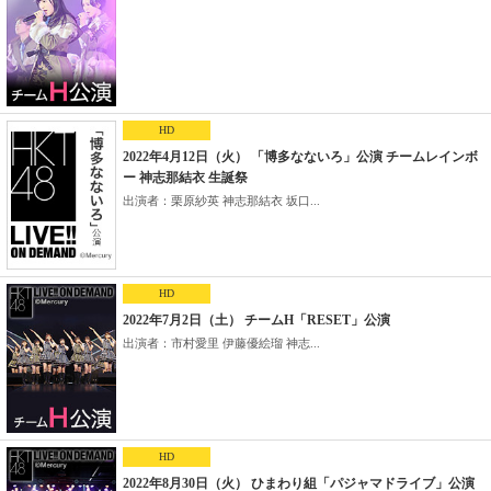
HD
2022年4月12日（火） 「博多なないろ」公演 チームレインボ
ー 神志那結衣 生誕祭
出演者：栗原紗英 神志那結衣 坂口...
HD
2022年7月2日（土） チームH「RESET」公演
出演者：市村愛里 伊藤優絵瑠 神志...
HD
2022年8月30日（火） ひまわり組「パジャマドライブ」公演