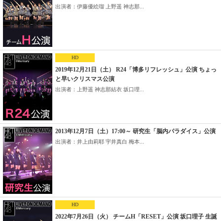
出演者：伊藤優絵瑠 上野遥 神志那...
HD
2019年12月21日（土） R24「博多リフレッシュ」公演 ちょっ
と早いクリスマス公演
出演者：上野遥 神志那結衣 坂口理...
2013年12月7日（土）17:00～ 研究生「脳内パラダイス」公演
出演者：井上由莉耶 宇井真白 梅本...
HD
2022年7月26日（火） チームH「RESET」公演 坂口理子 生誕