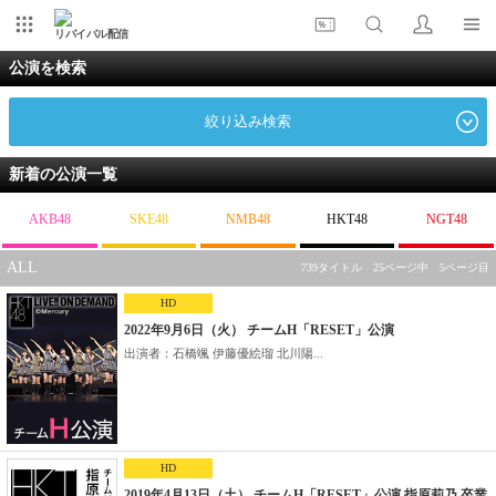
リバイバル配信
公演を検索
絞り込み検索
新着の公演一覧
AKB48
SKE48
NMB48
HKT48
NGT48
ALL
739タイトル 25ページ中 5ページ目
HD
2022年9月6日（火） チームH「RESET」公演
出演者：石橋颯 伊藤優絵瑠 北川陽...
HD
2019年4月13日（土） チームH「RESET」公演 指原莉乃 卒業