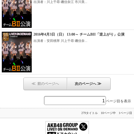
出演者：川上千尋 磯佳奈江 市川美...
2016年4月3日（日） 13:00～ チームBII「逆上がり」公演
出演者：安田桃寧 川上千尋 磯佳奈...
≪
≫
前のページへ
次のページへ
ページ目を表示
279タイトル 10ページ中 1ページ目