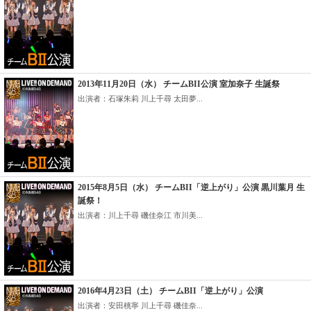
2013年11月20日（水） チームBII公演 室加奈子 生誕祭
出演者：石塚朱莉 川上千尋 太田夢...
2015年8月5日（水） チームBII「逆上がり」公演 黒川葉月 生
誕祭！
出演者：川上千尋 磯佳奈江 市川美...
2016年4月23日（土） チームBII「逆上がり」公演
出演者：安田桃寧 川上千尋 磯佳奈...