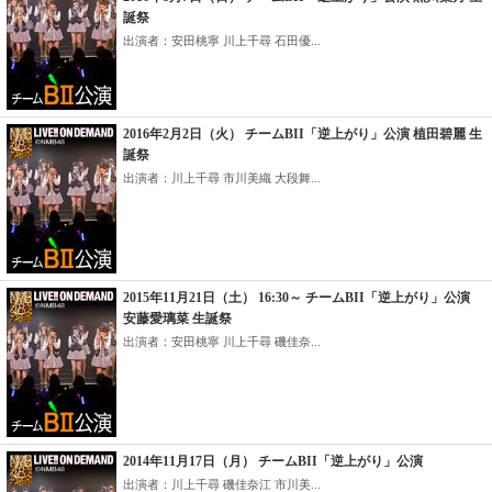
誕祭
出演者：安田桃寧 川上千尋 石田優...
2016年2月2日（火） チームBII「逆上がり」公演 植田碧麗 生
誕祭
出演者：川上千尋 市川美織 大段舞...
2015年11月21日（土） 16:30～ チームBII「逆上がり」公演
安藤愛璃菜 生誕祭
出演者：安田桃寧 川上千尋 磯佳奈...
2014年11月17日（月） チームBII「逆上がり」公演
出演者：川上千尋 磯佳奈江 市川美...