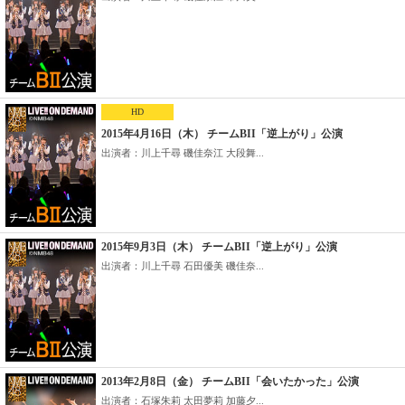
HD
2015年4月16日（木） チームBII「逆上がり」公演
出演者：川上千尋 磯佳奈江 大段舞...
2015年9月3日（木） チームBII「逆上がり」公演
出演者：川上千尋 石田優美 磯佳奈...
2013年2月8日（金） チームBII「会いたかった」公演
出演者：石塚朱莉 太田夢莉 加藤夕...