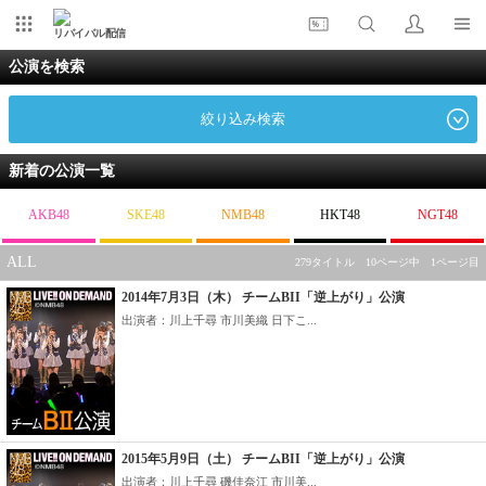
リバイバル配信
公演を検索
絞り込み検索
新着の公演一覧
AKB48
SKE48
NMB48
HKT48
NGT48
ALL
279タイトル 10ページ中 1ページ目
2014年7月3日（木） チームBII「逆上がり」公演
出演者：川上千尋 市川美織 日下こ...
2015年5月9日（土） チームBII「逆上がり」公演
出演者：川上千尋 磯佳奈江 市川美...