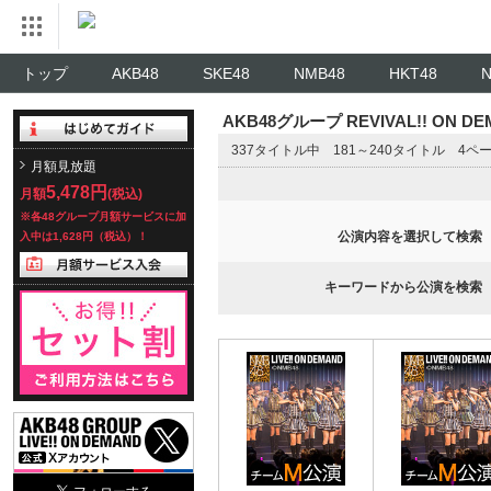
トップ
AKB48
SKE48
NMB48
HKT48
AKB48グループ REVIVAL!! ON 
337タイトル中 181～240タイトル 4ペ
月額見放題
5,478円
月額
(税込)
※各48グループ月額サービスに加
公演内容を選択して検索
入中は1,628円（税込）！
キーワードから公演を検索