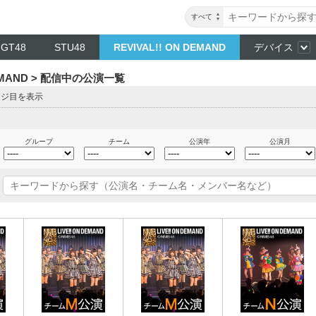
すべて
NGT48
STU48
REVIVAL!! ON DEMAND
デバイス
DEMAND > 配信中の公演一覧
ージ目を表示
グループ
チーム
公演年
公演月