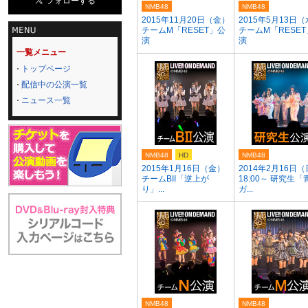
NMB48
NMB48
2015年11月20日（金）
2015年5月13日
チームM「RESET」公
チームM「RESE
演
演
一覧メニュー
トップページ
配信中の公演一覧
ニュース一覧
NMB48
HD
NMB48
2015年1月16日（金）
2014年2月16日
チームBII「逆上が
18:00～ 研究生「
り」...
ガ...
NMB48
NMB48