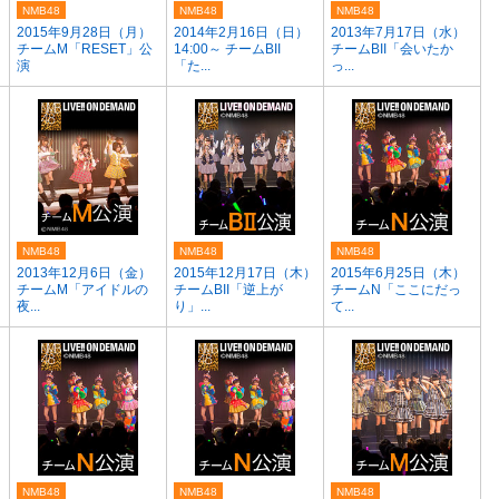
NMB48
NMB48
NMB48
2015年9月28日（月）
2014年2月16日（日）
2013年7月17日（水）
チームM「RESET」公
14:00～ チームBII
チームBII「会いたか
演
「た...
っ...
NMB48
NMB48
NMB48
2013年12月6日（金）
2015年12月17日（木）
2015年6月25日（木）
チームM「アイドルの
チームBII「逆上が
チームN「ここにだっ
夜...
り」...
て...
NMB48
NMB48
NMB48