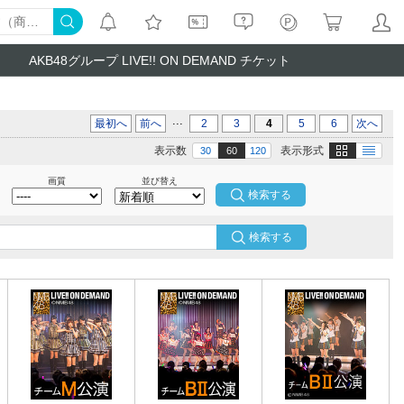
AKB48グループ LIVE!! ON DEMAND チケット
...
最初へ
前へ
2
3
4
5
6
次へ
画像
テキスト
表示数
表示形式
30
60
120
画質
並び替え
検索する