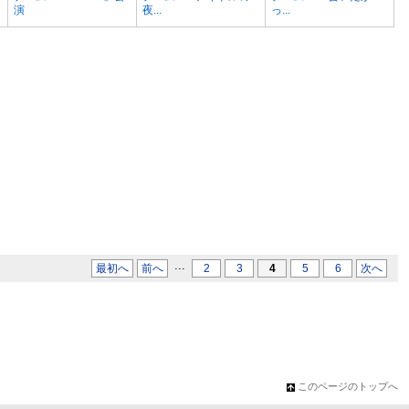
演
夜...
っ...
...
最初へ
前へ
2
3
4
5
6
次へ
このページのトップへ