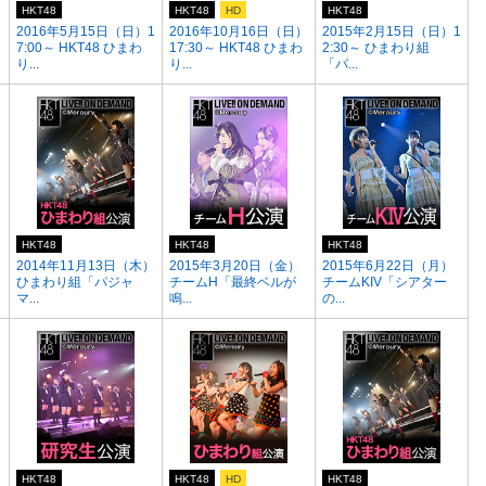
HKT48
HKT48
HD
HKT48
）
2016年5月15日（日）1
2016年10月16日（日）
2015年2月15日（日）1
7:00～ HKT48 ひまわ
17:30～ HKT48 ひまわ
2:30～ ひまわり組
り...
り...
「パ...
HKT48
HKT48
HKT48
2014年11月13日（木）
2015年3月20日（金）
2015年6月22日（月）
ひまわり組「パジャ
チームH「最終ベルが
チームKIV「シアター
マ...
鳴...
の...
HKT48
HKT48
HD
HKT48