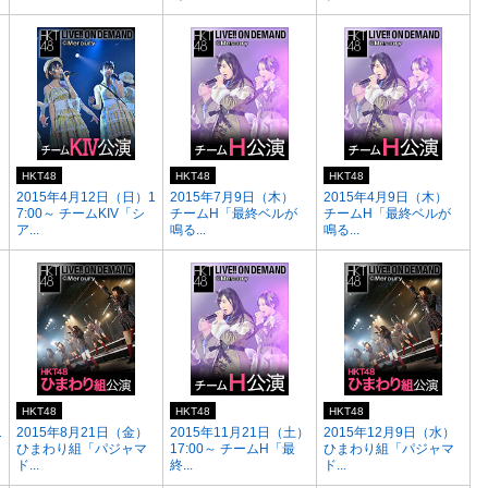
HKT48
HKT48
HKT48
2015年4月12日（日）1
2015年7月9日（木）
2015年4月9日（木）
7:00～ チームKIV「シ
チームH「最終ベルが
チームH「最終ベルが
ア...
鳴る...
鳴る...
HKT48
HKT48
HKT48
1
2015年8月21日（金）
2015年11月21日（土）
2015年12月9日（水）
ひまわり組「パジャマ
17:00～ チームH「最
ひまわり組「パジャマ
ド...
終...
ド...