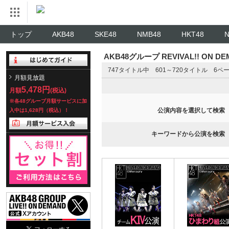
トップ
AKB48
SKE48
NMB48
HKT48
AKB48グループ REVIVAL!! ON 
747タイトル中 601～720タイトル 6ペ
月額見放題
5,478円
月額
(税込)
※各48グループ月額サービスに加
公演内容を選択して検索
入中は1,628円（税込）！
キーワードから公演を検索