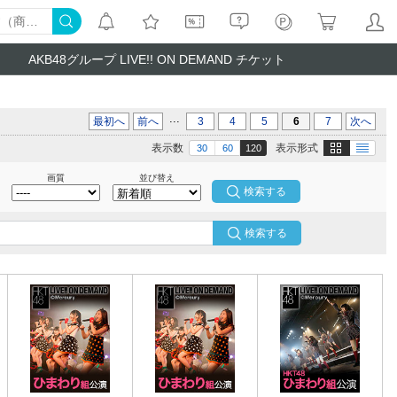
AKB48グループ LIVE!! ON DEMAND チケット
...
最初へ
前へ
3
4
5
6
7
次へ
画像
テキスト
表示数
表示形式
30
60
120
画質
並び替え
検索する