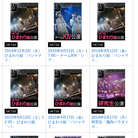
HKT48
HKT48
HKT48
）
2014年12月2日（火）
2015年9月22日（火）1
2014年9月12日（金）
ひまわり組「パジャマ
7:00～ チームKIV「シ
ひまわり組「パジャマ
ド...
ア...
ド...
HKT48
HKT48
HKT48
2015年9月12日（土）1
2015年4月17日（金）
2014年3月17日（月）
2:30～ ひまわり組
ひまわり組「パジャマ
研究生「脳内パラダイ
「パ...
ド...
ス...