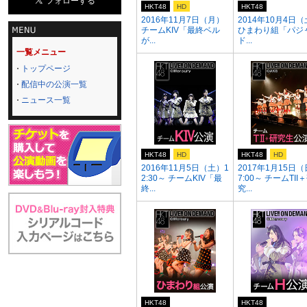
HKT48
HD
HKT48
2016年11月7日（月）
2014年10月4日
チームKIV「最終ベル
ひまわり組「パジ
が...
ド...
一覧メニュー
トップページ
配信中の公演一覧
ニュース一覧
HKT48
HD
HKT48
HD
2016年11月5日（土）1
2017年1月15日（
2:30～ チームKIV「最
7:00～ チームTII
終...
究...
HKT48
HKT48