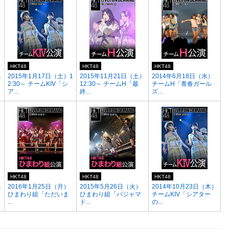
HKT48
HKT48
HKT48
1
2015年1月17日（土）1
2015年11月21日（土）
2014年6月18日（水）
2:30～ チームKIV「シ
12:30～ チームH「最
チームH「青春ガール
ア...
終...
ズ...
HKT48
HKT48
HKT48
1
2016年1月25日（月）
2015年5月26日（火）
2014年10月23日（木）
ひまわり組「ただいま
ひまわり組「パジャマ
チームKIV「シアター
...
ド...
の...