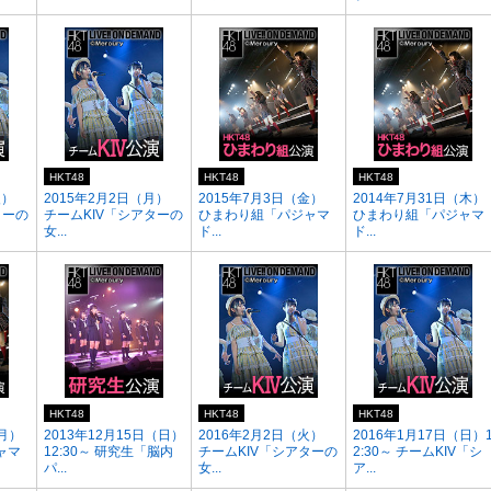
HKT48
HKT48
HKT48
火）
2015年2月2日（月）
2015年7月3日（金）
2014年7月31日（木）
ターの
チームKIV「シアターの
ひまわり組「パジャマ
ひまわり組「パジャマ
女...
ド...
ド...
HKT48
HKT48
HKT48
（月）
2013年12月15日（日）
2016年2月2日（火）
2016年1月17日（日）
ャマ
12:30～ 研究生「脳内
チームKIV「シアターの
2:30～ チームKIV「シ
パ...
女...
ア...