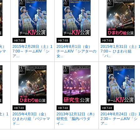
HKT48
HKT48
HKT48
（火）
2015年2月28日（土）1
2014年8月1日（金）
2015年1月31日（土）
ャマ
7:00～ チームKIV「シ
チームKIV「シアターの
7:00～ ひまわり組
ア...
女...
「パ...
HKT48
HKT48
HKT48
土）1
2015年4月3日（金）
2013年12月12日（木）
2014年8月24日（日）
ひまわり組「パジャマ
研究生「脳内パラダ
2:30～ チームKIV「シ
ド...
イ...
ア...