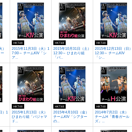
HKT48
HKT48
HKT48
（火）
2015年11月3日（火）1
2015年10月31日（土）
2015年12月13日（日
ター
7:00～ チームKIV「シ
12:30～ ひまわり組
12:30～ チームKIV
ア...
「パ...
「シ...
HKT48
HKT48
HKT48
日）1
2015年1月13日（火）
2015年4月10日（金）
2014年7月2日（水）
ひまわり組「パジャマ
チームKIV「シアター
チームH「青春ガール
ド...
の...
ズ」...