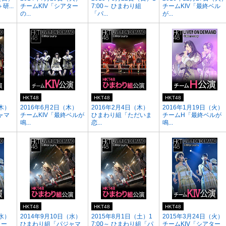
研...
チームKIV「シアター
7:00～ ひまわり組
チームKIV「最終ベル
の...
「パ...
が...
HKT48
HKT48
HKT48
（木）
2016年6月2日（木）
2016年2月4日（木）
2016年1月19日（火）
ャマ
チームKIV「最終ベルが
ひまわり組「ただいま
チームH「最終ベルが
鳴...
恋...
鳴...
HKT48
HKT48
HKT48
（水）
2014年9月10日（水）
2015年8月1日（土）1
2015年3月24日（火）
ター
ひまわり組「パジャマ
7:00～ ひまわり組「パ
チームKIV「シアター