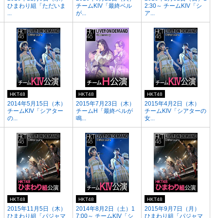
ひまわり組「ただいま
チームKIV「最終ベル
2:30～ チームKIV「シ
...
が...
ア...
HKT48
HKT48
HKT48
2014年5月15日（木）
2015年7月23日（木）
2015年4月2日（木）
チームKIV「シアター
チームH「最終ベルが
チームKIV「シアターの
の...
鳴...
女...
HKT48
HKT48
HKT48
2015年11月5日（木）
2014年8月2日（土）1
2015年9月7日（月）
ひまわり組「パジャマ
7:00～ チームKIV「シ
ひまわり組「パジャマ