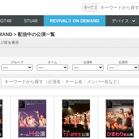
すべて
NGT48
STU48
REVIVAL!! ON DEMAND
デバイス
DEMAND > 配信中の公演一覧
ージ目を表示
グループ
チーム
公演年
公演月