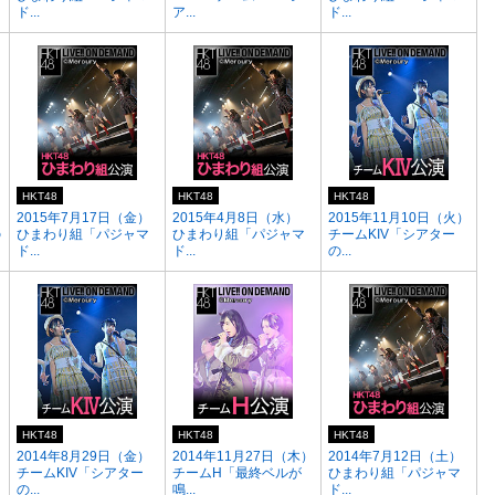
ド...
ア...
ド...
HKT48
HKT48
HKT48
2015年7月17日（金）
2015年4月8日（水）
2015年11月10日（火）
の
ひまわり組「パジャマ
ひまわり組「パジャマ
チームKIV「シアター
ド...
ド...
の...
HKT48
HKT48
HKT48
2014年8月29日（金）
2014年11月27日（木）
2014年7月12日（土）
チームKIV「シアター
チームH「最終ベルが
ひまわり組「パジャマ
の...
鳴...
ド...