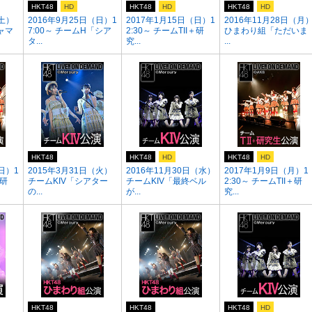
HKT48
HD
HKT48
HD
HKT48
HD
（土）
2016年9月25日（日）1
2017年1月15日（日）1
2016年11月28日（月
ャマ
7:00～ チームH「シア
2:30～ チームTII＋研
ひまわり組「ただいま
タ...
究...
...
HKT48
HKT48
HD
HKT48
HD
日）1
2015年3月31日（火）
2016年11月30日（水）
2017年1月9日（月）1
＋研
チームKIV「シアター
チームKIV「最終ベル
2:30～ チームTII＋研
の...
が...
究...
HKT48
HKT48
HKT48
HD