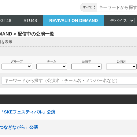
すべて
NGT48
STU48
REVIVAL!! ON DEMAND
デバイス
DEMAND > 配信中の公演一覧
目を表示
グループ
チーム
公演年
公演月
ムE「SKEフェスティバル」公演
手をつなぎながら」公演