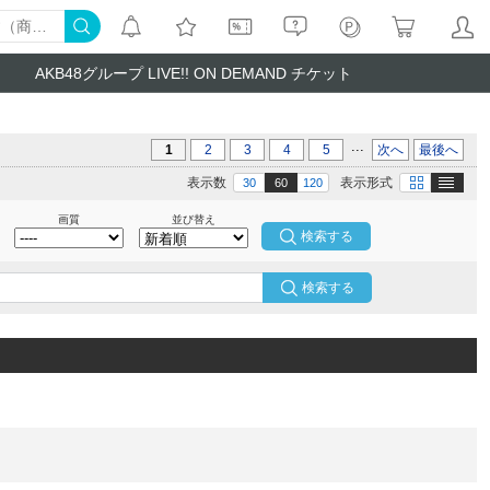
AKB48グループ LIVE!! ON DEMAND チケット
...
1
2
3
4
5
次へ
最後へ
テキスト
画像
表示数
表示形式
30
60
120
画質
並び替え
検索する