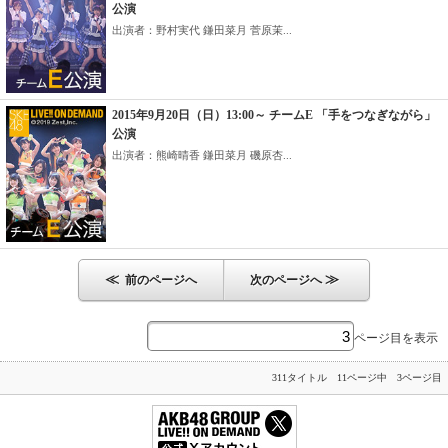
公演
出演者：野村実代 鎌田菜月 菅原茉...
2015年9月20日（日）13:00～ チームE 「手をつなぎながら」
公演
出演者：熊崎晴香 鎌田菜月 磯原杏...
≪
≫
前のページへ
次のページへ
ページ目を表示
311タイトル 11ページ中 3ページ目