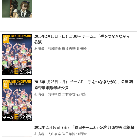
2015年2月15日（日）17:00～ チームE 「手をつなぎながら」
公演
出演者：熊崎晴香 磯原杏華 井田玲...
2016年1月25日（月） チームE 「手をつなぎながら」公演 磯
原杏華 劇場最終公演
出演者：熊崎晴香 二村春香 石田安...
2012年11月16日（金）「篠田チームA」公演 河西智美 生誕祭
出演者：入山杏奈 岩田華怜 河西智...