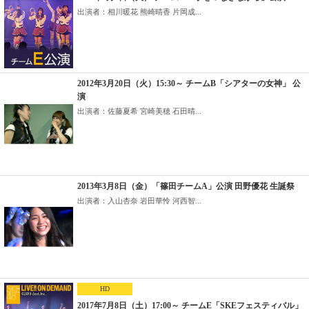
出演者：相川暖花 熊崎晴香 片岡成...
2012年3月20日（火）15:30～ チームB「シアターの女神」 公
演
出演者：佐藤夏希 宮崎美穂 石田晴...
2013年3月8日（金）「篠田チームA」公演 田野優花 生誕祭
出演者：入山杏奈 岩田華怜 河西智...
HD
2017年7月8日（土）17:00～ チームE「SKEフェスティバル」