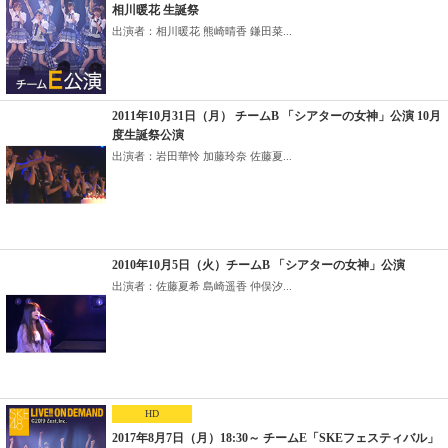
相川暖花 生誕祭
出演者：相川暖花 熊崎晴香 鎌田菜...
2011年10月31日（月） チームB 「シアターの女神」公演 10月
度生誕祭公演
出演者：岩田華怜 加藤玲奈 佐藤夏...
2010年10月5日（火）チームB 「シアターの女神」公演
出演者：佐藤夏希 島崎遥香 仲俣汐...
HD
2017年8月7日（月）18:30～ チームE「SKEフェスティバル」