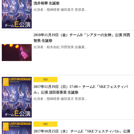
浅井裕華 生誕祭
出演者：熊崎晴香 鎌田菜月 菅原茉...
2010年11月19日（金）チームB「シアターの女神」公演 河西
智美 生誕祭
出演者：柏木由紀 河西智美 佐藤夏...
HD
2017年11月19日（日）17:00～ チームE「SKEフェスティバ
ル」公演 須田亜香里 生誕祭
出演者：熊崎晴香 鎌田菜月 菅原茉...
HD
2017年10月25日（水） チームE「SKEフェスティバル」公演