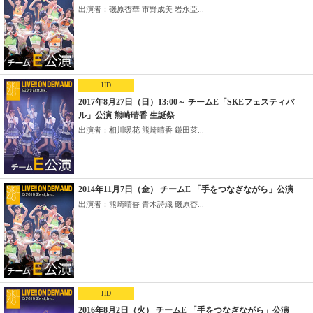
出演者：磯原杏華 市野成美 岩永亞...
HD
2017年8月27日（日）13:00～ チームE「SKEフェスティバ
ル」公演 熊崎晴香 生誕祭
出演者：相川暖花 熊崎晴香 鎌田菜...
2014年11月7日（金） チームE 「手をつなぎながら」公演
出演者：熊崎晴香 青木詩織 磯原杏...
HD
2016年8月2日（火） チームE 「手をつなぎながら」公演