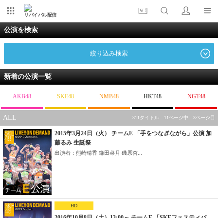
リバイバル配信
公演を検索
絞り込み検索
新着の公演一覧
AKB48
SKE48
NMB48
HKT48
NGT48
ALL
311タイトル 11ページ中 3ページ目
2015年3月24日（火） チームE 「手をつなぎながら」公演 加
藤るみ 生誕祭
出演者：熊崎晴香 鎌田菜月 磯原杏...
HD
2016年10月8日（土）13:00～ チームE 「SKEフェスティバ