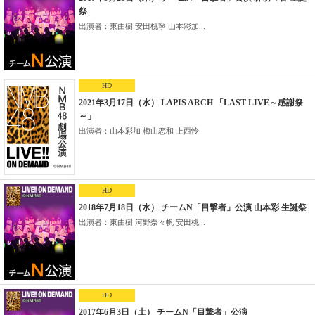
祭
出演者：東由樹 安田桃寧 山本彩加...
HD
2021年3月17日（水） LAPIS ARCH 「LAST LIVE～感謝祭
～」
出演者：山本彩加 梅山恋和 上西怜
HD
2018年7月18日（水） チームN「目撃者」公演 山本彩 生誕祭
出演者：東由樹 河野奈々帆 安田桃...
HD
2017年6月3日（土） チームN「目撃者」公演