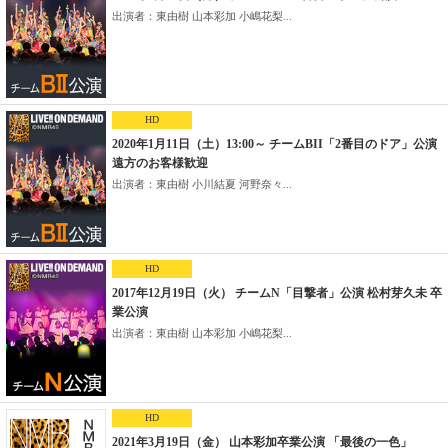
出演者：東由樹 山本彩加 小嶋花梨...
HD
2020年1月11日（土）13:00～ チームBII「2番目のドア」公演
遠方のお客様歓迎
出演者：東由樹 小川結夏 河野奈々...
HD
2017年12月19日（火） チームN「目撃者」公演 松村芽久未 卒
業公演
出演者：東由樹 山本彩加 小嶋花梨...
HD
2021年3月19日（金） 山本彩加卒業公演 「最後の一色」