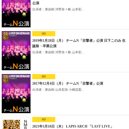
公演
出演者：東由樹 河野奈々帆 山本彩...
HD
2019年1月28日（月） チームN「目撃者」公演 日下このみ 生
誕祭・卒業公演
出演者：東由樹 河野奈々帆 山本彩...
HD
2017年12月4日（月） チームN「目撃者」公演
出演者：東由樹 山本彩加 小嶋花梨...
HD
2021年3月18日（木） LAPIS ARCH 「LAST LIVE」