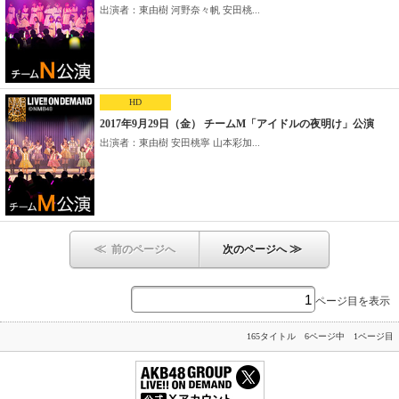
出演者：東由樹 河野奈々帆 安田桃...
HD
2017年9月29日（金） チームM「アイドルの夜明け」公演
出演者：東由樹 安田桃寧 山本彩加...
≪
≫
前のページへ
次のページへ
ページ目を表示
165タイトル 6ページ中 1ページ目