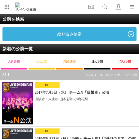
リバイバル配信
公演を検索
絞り込み検索
新着の公演一覧
AKB48
SKE48
NMB48
HKT48
NGT48
ALL
165タイトル 6ページ中 1ページ目
HD
2017年7月5日（水） チームN「目撃者」公演
出演者：東由樹 山本彩加 小嶋花梨...
HD
2019年6月23日（日）13:00～ チームBII「2番目のドア」公演