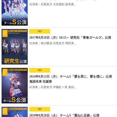
出演者：石黒友月 大谷悠妃 坂本真...
HD
2017年8月28日（月）18:15～ 研究生「青春ガールズ」公演
出演者：相川暖花 石黒友月 岡田美...
HD
2024年8月12日（月） チームS「愛を君に、愛を僕に」公演
鬼頭未来 生誕祭
出演者：石黒友月 伊藤虹々美 鬼頭...
HD
2019年8月20日（火） チームS「重ねた足跡」公演