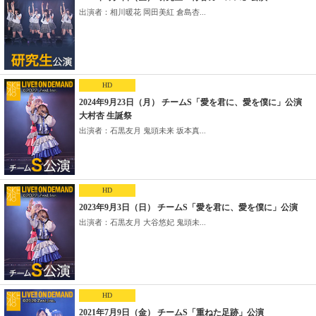
出演者：相川暖花 岡田美紅 倉島杏...
HD
2024年9月23日（月） チームS「愛を君に、愛を僕に」公演
大村杏 生誕祭
出演者：石黒友月 鬼頭未来 坂本真...
HD
2023年9月3日（日） チームS「愛を君に、愛を僕に」公演
出演者：石黒友月 大谷悠妃 鬼頭未...
HD
2021年7月9日（金） チームS「重ねた足跡」公演