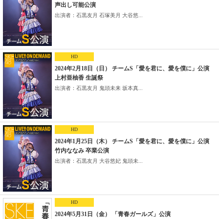
声出し可能公演
出演者：石黒友月 石塚美月 大谷悠...
HD
2024年2月18日（日） チームS「愛を君に、愛を僕に」公演
上村亜柚香 生誕祭
出演者：石黒友月 鬼頭未来 坂本真...
HD
2024年1月25日（木） チームS「愛を君に、愛を僕に」公演
竹内ななみ 卒業公演
出演者：石黒友月 大谷悠妃 鬼頭未...
HD
2024年5月31日（金） 「青春ガールズ」公演