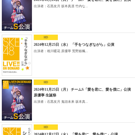
出演者：石黒友月 坂本真凛 竹内な...
HD
2024年12月25日（水） 「手をつなぎながら」公演
出演者：相川暖花 原優寧 荒野姫楓...
HD
2024年11月25日（月） チームS「愛を君に、愛を僕に」公演
原優寧 生誕祭
出演者：石黒友月 鬼頭未来 坂本真...
HD
2024年12月17日（火） 「愛を君に、愛を僕に」公演