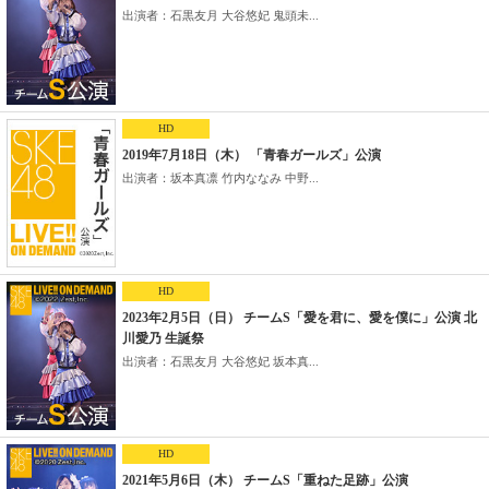
出演者：石黒友月 大谷悠妃 鬼頭未...
HD
2019年7月18日（木） 「青春ガールズ」公演
出演者：坂本真凛 竹内ななみ 中野...
HD
2023年2月5日（日） チームS「愛を君に、愛を僕に」公演 北
川愛乃 生誕祭
出演者：石黒友月 大谷悠妃 坂本真...
HD
2021年5月6日（木） チームS「重ねた足跡」公演