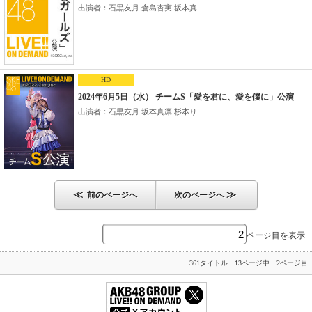
出演者：石黒友月 倉島杏実 坂本真...
HD
2024年6月5日（水） チームS「愛を君に、愛を僕に」公演
出演者：石黒友月 坂本真凛 杉本り...
≪
≫
前のページへ
次のページへ
ページ目を表示
361タイトル 13ページ中 2ページ目