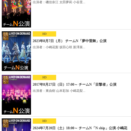
出演者：磯佳奈江 太田夢莉 小谷里...
HD
2023年8月7日（月） チームN「夢中雷舞」公演
出演者：小嶋花梨 坂田心咲 新澤菜...
HD
2017年8月27日（日）17:00～ チームN「目撃者」公演
出演者：東由樹 山本彩加 小嶋花梨...
HD
2024年7月20日（土）18:00～ チームN「N ship」公演 小嶋花