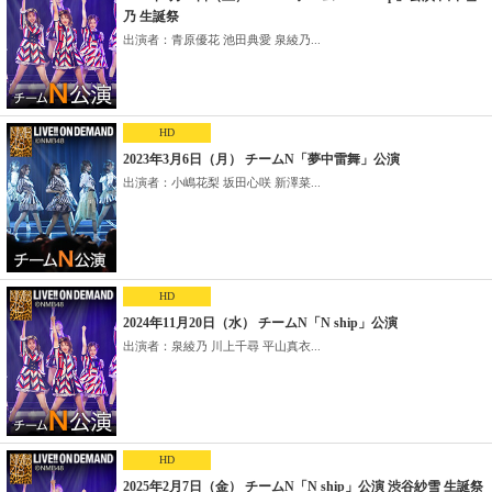
乃 生誕祭
出演者：青原優花 池田典愛 泉綾乃...
HD
2023年3月6日（月） チームN「夢中雷舞」公演
出演者：小嶋花梨 坂田心咲 新澤菜...
HD
2024年11月20日（水） チームN「N ship」公演
出演者：泉綾乃 川上千尋 平山真衣...
HD
2025年2月7日（金） チームN「N ship」公演 渋谷紗雪 生誕祭