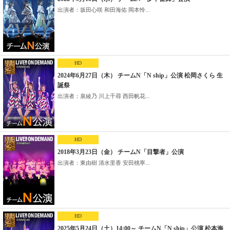
出演者：坂田心咲 和田海佑 岡本怜...
HD
2024年6月27日（木） チームN「N ship」公演 松岡さくら 生
誕祭
出演者：泉綾乃 川上千尋 西田帆花...
HD
2018年3月23日（金） チームN「目撃者」公演
出演者：東由樹 清水里香 安田桃寧...
HD
2025年5月24日（土）14:00～ チームN「N ship」公演 松本海