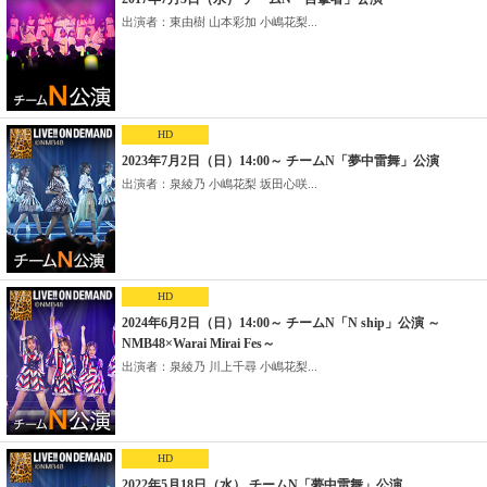
出演者：東由樹 山本彩加 小嶋花梨...
HD
2023年7月2日（日）14:00～ チームN「夢中雷舞」公演
出演者：泉綾乃 小嶋花梨 坂田心咲...
HD
2024年6月2日（日）14:00～ チームN「N ship」公演 ～
NMB48×Warai Mirai Fes～
出演者：泉綾乃 川上千尋 小嶋花梨...
HD
2022年5月18日（水） チームN「夢中雷舞」公演