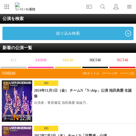
リバイバル配信
公演を検索
絞り込み検索
新着の公演一覧
ALL
AKB48
SKE48
HKT48
NGT48
NMB48
505タイトル 17ページ中 1ページ目
HD
2024年11月1日（金） チームN「N ship」公演 池田典愛 生誕
祭
出演者：青原優花 池田典愛 泉綾乃...
HD
2017年7月5日（水） チームN「目撃者」公演