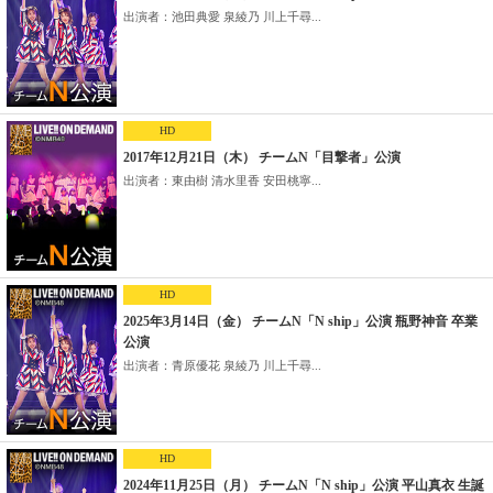
出演者：池田典愛 泉綾乃 川上千尋...
HD
2017年12月21日（木） チームN「目撃者」公演
出演者：東由樹 清水里香 安田桃寧...
HD
2025年3月14日（金） チームN「N ship」公演 瓶野神音 卒業
公演
出演者：青原優花 泉綾乃 川上千尋...
HD
2024年11月25日（月） チームN「N ship」公演 平山真衣 生誕