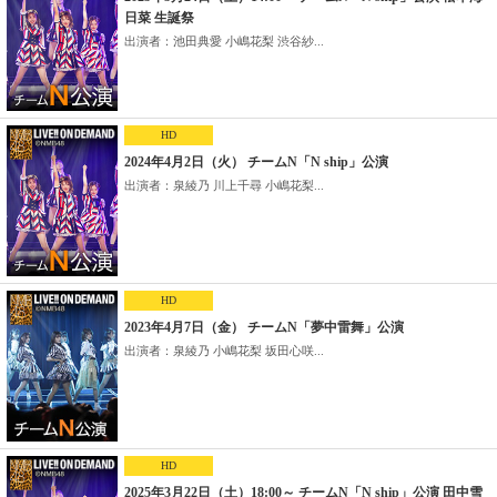
日菜 生誕祭
出演者：池田典愛 小嶋花梨 渋谷紗...
HD
2024年4月2日（火） チームN「N ship」公演
出演者：泉綾乃 川上千尋 小嶋花梨...
HD
2023年4月7日（金） チームN「夢中雷舞」公演
出演者：泉綾乃 小嶋花梨 坂田心咲...
HD
2025年3月22日（土）18:00～ チームN「N ship」公演 田中雪