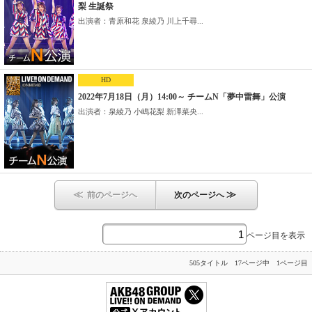
梨 生誕祭
出演者：青原和花 泉綾乃 川上千尋...
HD
2022年7月18日（月）14:00～ チームN「夢中雷舞」公演
出演者：泉綾乃 小嶋花梨 新澤菜央...
≪
≫
前のページへ
次のページへ
ページ目を表示
505タイトル 17ページ中 1ページ目