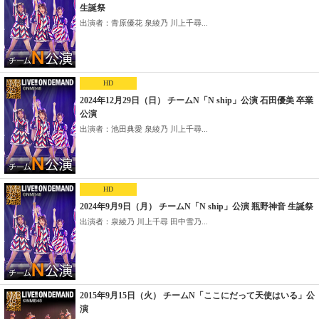
生誕祭
出演者：青原優花 泉綾乃 川上千尋...
HD
2024年12月29日（日） チームN「N ship」公演 石田優美 卒業
公演
出演者：池田典愛 泉綾乃 川上千尋...
HD
2024年9月9日（月） チームN「N ship」公演 瓶野神音 生誕祭
出演者：泉綾乃 川上千尋 田中雪乃...
2015年9月15日（火） チームN「ここにだって天使はいる」公
演