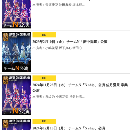
出演者：青原優花 池田典愛 坂本理...
HD
2023年2月10日（金） チームN「夢中雷舞」公演
出演者：小嶋花梨 坂下真心 坂田心...
HD
2024年11月28日（木） チームN「N ship」公演 佐月愛果 卒業
公演
出演者：泉綾乃 小嶋花梨 渋谷紗雪...
HD
2024年12月16日（月） チームN「N ship」公演