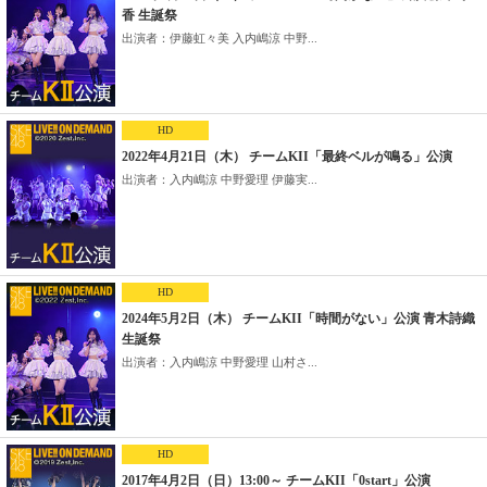
香 生誕祭
出演者：伊藤虹々美 入内嶋涼 中野...
HD
2022年4月21日（木） チームKII「最終ベルが鳴る」公演
出演者：入内嶋涼 中野愛理 伊藤実...
HD
2024年5月2日（木） チームKII「時間がない」公演 青木詩織
生誕祭
出演者：入内嶋涼 中野愛理 山村さ...
HD
2017年4月2日（日）13:00～ チームKII「0start」公演