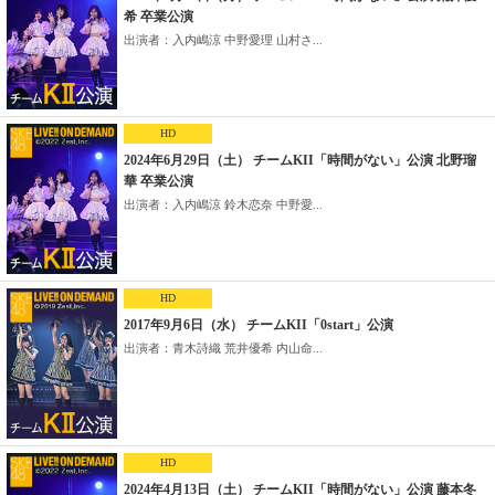
希 卒業公演
出演者：入内嶋涼 中野愛理 山村さ...
HD
2024年6月29日（土） チームKII「時間がない」公演 北野瑠
華 卒業公演
出演者：入内嶋涼 鈴木恋奈 中野愛...
HD
2017年9月6日（水） チームKII「0start」公演
出演者：青木詩織 荒井優希 内山命...
HD
2024年4月13日（土） チームKII「時間がない」公演 藤本冬