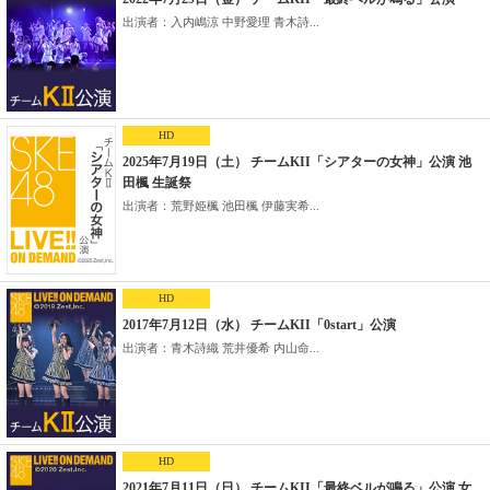
出演者：入内嶋涼 中野愛理 青木詩...
HD
2025年7月19日（土） チームKII「シアターの女神」公演 池
田楓 生誕祭
出演者：荒野姫楓 池田楓 伊藤実希...
HD
2017年7月12日（水） チームKII「0start」公演
出演者：青木詩織 荒井優希 内山命...
HD
2021年7月11日（日） チームKII「最終ベルが鳴る」公演 女