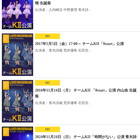
晴 生誕祭
出演者：入内嶋涼 中野愛理 青木詩...
HD
2017年5月5日（金）17:00～ チームKII「0start」公演
出演者：青木詩織 荒井優希 石田安...
HD
2016年11月14日（月） チームKII 「0start」公演 内山命 生誕
祭
出演者：青木詩織 荒井優希 石田安...
HD
2024年11月24日（日） チームKII「時間がない」公演 青木詩