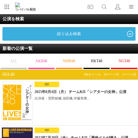
リバイバル配信
公演を検索
絞り込み検索
新着の公演一覧
ALL
AKB48
NMB48
HKT48
NGT48
SKE48
586タイトル 20ページ中 1ページ目
HD
2025年8月4日（月） チームKII「シアターの女神」公演
出演者：荒野姫楓 池田楓 伊藤実希...
HD
2022年7月29日（金） チームKII「最終ベルが鳴る」公演