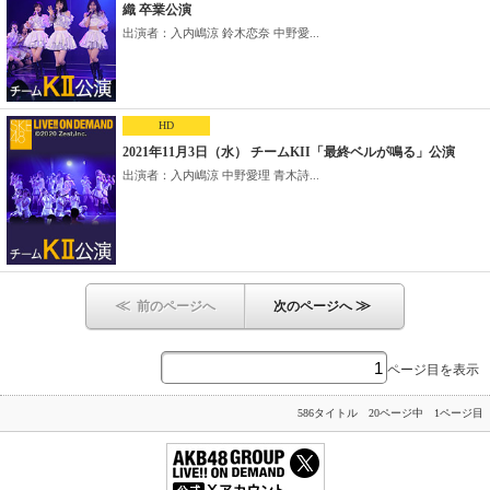
織 卒業公演
出演者：入内嶋涼 鈴木恋奈 中野愛...
HD
2021年11月3日（水） チームKII「最終ベルが鳴る」公演
出演者：入内嶋涼 中野愛理 青木詩...
≪
≫
前のページへ
次のページへ
ページ目を表示
586タイトル 20ページ中 1ページ目