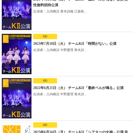
性無料招待公演
出演者：入内嶋涼 青木詩織 江籠裕...
HD
2023年7月18日（火） チームKII「時間がない」公演
出演者：入内嶋涼 中野愛理 青木詩...
HD
2022年6月21日（火） チームKII「最終ベルが鳴る」公演
出演者：入内嶋涼 中野愛理 青木詩...
HD
2025年6月16日（月） チームKII「シアターの女神」公演 井