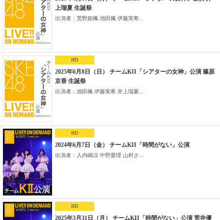
上瑠夏 生誕祭
出演者：荒野姫楓 池田楓 伊藤実希...
HD
2025年6月8日（日） チームKII「シアターの女神」公演 篠原
京香 生誕祭
出演者：池田楓 伊藤実希 井上瑠夏...
HD
2024年6月7日（金） チームKII「時間がない」公演
出演者：入内嶋涼 中野愛理 山村さ...
HD
2025年3月31日（月） チームKII「時間がない」公演 荒井優