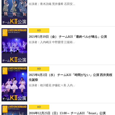
出演者：青木詩織 荒井優希 石田安...
HD
2021年3月19日（金） チームKII「最終ベルが鳴る」公演
出演者：入内嶋涼 中野愛理 江籠裕...
HD
2025年4月2日（水） チームKII「時間がない」公演 西井美桜
生誕祭
出演者：相川暖花 伊藤虹々美 入内...
HD
2016年12月25日（日）13:00～ チームKII 「0start」公演