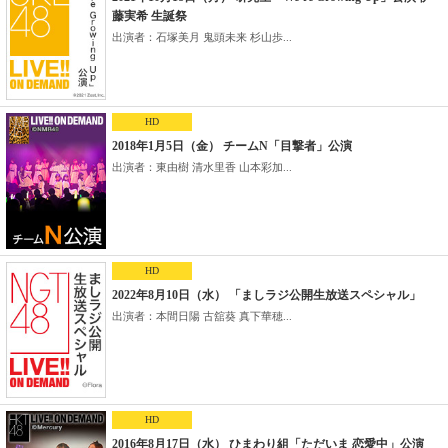
藤実希 生誕祭
出演者：石塚美月 鬼頭未来 杉山歩...
HD
2018年1月5日（金） チームN「目撃者」公演
出演者：東由樹 清水里香 山本彩加...
HD
2022年8月10日（水） 「ましラジ公開生放送スペシャル」
出演者：本間日陽 古舘葵 真下華穂...
HD
2016年8月17日（水） ひまわり組「ただいま 恋愛中」公演