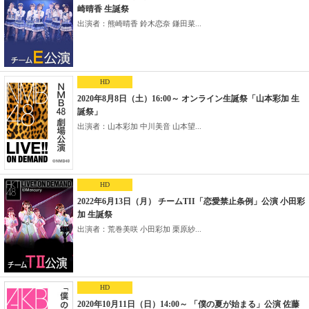
崎晴香 生誕祭
出演者：熊崎晴香 鈴木恋奈 鎌田菜...
HD
2020年8月8日（土）16:00～ オンライン生誕祭「山本彩加 生
誕祭」
出演者：山本彩加 中川美音 山本望...
HD
2022年6月13日（月） チームTII「恋愛禁止条例」公演 小田彩
加 生誕祭
出演者：荒巻美咲 小田彩加 栗原紗...
HD
2020年10月11日（日）14:00～ 「僕の夏が始まる」公演 佐藤