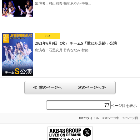
出演者：村山彩希 菊地あやか 中塚...
HD
2021年6月9日（水） チームS「重ねた足跡」公演
出演者：石黒友月 竹内ななみ 都築...
≪
≫
前のページへ
次のページへ
ページ目を表示
10129タイトル 338ページ中 77ページ目