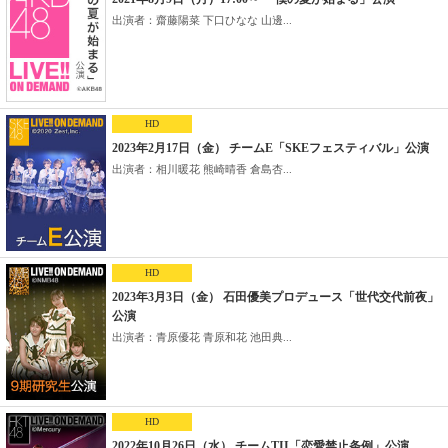
出演者：齋藤陽菜 下口ひなな 山邊...
HD
2023年2月17日（金） チームE「SKEフェスティバル」公演
出演者：相川暖花 熊崎晴香 倉島杏...
HD
2023年3月3日（金） 石田優美プロデュース「世代交代前夜」
公演
出演者：青原優花 青原和花 池田典...
HD
2022年10月26日（水） チームTII「恋愛禁止条例」公演