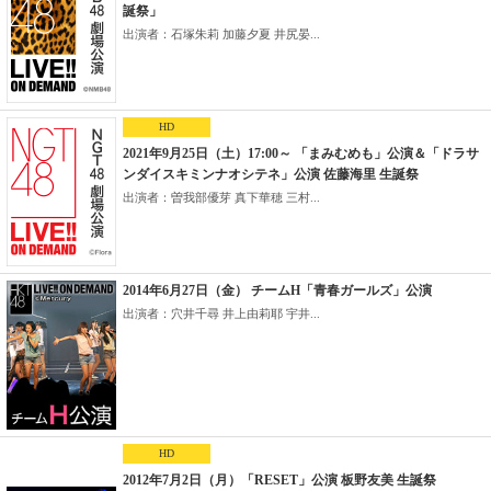
誕祭」
出演者：石塚朱莉 加藤夕夏 井尻晏...
HD
2021年9月25日（土）17:00～ 「まみむめも」公演＆「ドラサ
ンダイスキミンナオシテネ」公演 佐藤海里 生誕祭
出演者：曽我部優芽 真下華穂 三村...
2014年6月27日（金） チームH「青春ガールズ」公演
出演者：穴井千尋 井上由莉耶 宇井...
HD
2012年7月2日（月）「RESET」公演 板野友美 生誕祭