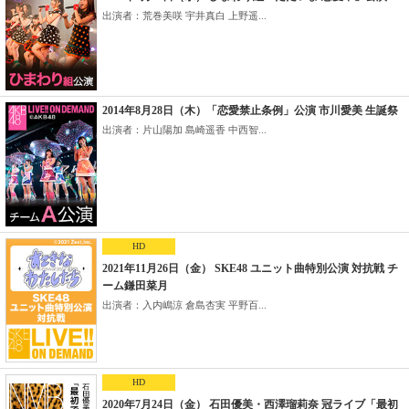
出演者：荒巻美咲 宇井真白 上野遥...
2014年8月28日（木）「恋愛禁止条例」公演 市川愛美 生誕祭
出演者：片山陽加 島崎遥香 中西智...
HD
2021年11月26日（金） SKE48 ユニット曲特別公演 対抗戦 チ
ーム鎌田菜月
出演者：入内嶋涼 倉島杏実 平野百...
HD
2020年7月24日（金） 石田優美・西澤瑠莉奈 冠ライブ「最初