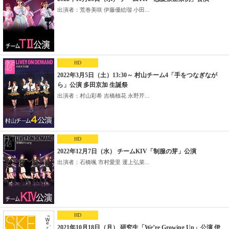
出演者：荒巻美咲 伊藤優絵瑠 小田...
HD
2022年3月5日（土）13:30～ 村山チーム4「手をつなぎなが
ら」公演 多田京加 生誕祭
出演者：村山彩希 吉橋柚花 永野芹...
HD
2022年12月7日（水） チームKIV「制服の芽」公演
出演者：石橋颯 市村愛里 運上弘菜...
HD
2021年10月18日（月） 研究生「We’re Growing Up」公演 伊