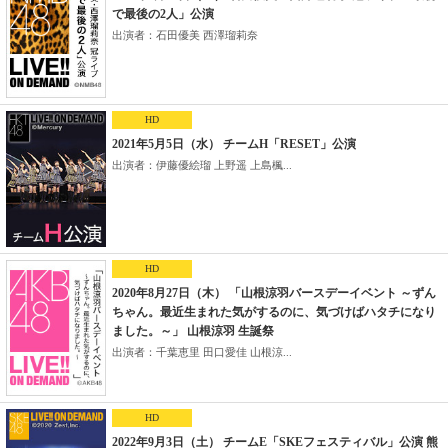
で最後の2人」公演
出演者：石田優美 西澤瑠莉奈
HD
2021年5月5日（水） チームH「RESET」公演
出演者：伊藤優絵瑠 上野遥 上島楓...
HD
2020年8月27日（木） 「山根涼羽バースデーイベント ～ずん
ちゃん。最近生まれた気がするのに、気づけばハタチになり
ました。～」 山根涼羽 生誕祭
出演者：千葉恵里 田口愛佳 山根涼...
HD
2022年9月3日（土） チームE「SKEフェスティバル」公演 熊