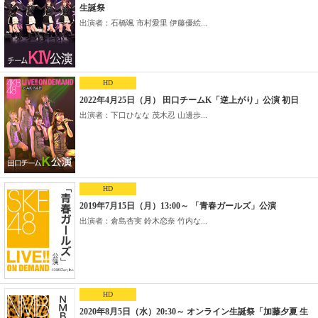
生誕祭
出演者：石橋颯 市村愛里 伊藤優絵...
HD
2022年4月25日（月） 田口チームK「逆上がり」公演 初日
出演者：下口ひなな 茂木忍 山邊歩...
HD
2019年7月15日（月）13:00～ 「青春ガールズ」公演
出演者：倉島杏実 鈴木恋奈 竹内な...
HD
2020年8月5日（水）20:30～ オンライン生誕祭「加藤夕夏 生