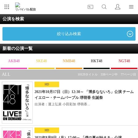
リバイバル配信
公演を検索
絞り込み検索
新着の公演一覧
AKB48
SKE48
NMB48
HKT48
NGT48
ALL
10129タイトル 338ページ中 77ページ目
HD
2021年10月17日（日）12:30～ 「博多なないろ」公演 チーム
イエロー・チームパープル 堺萌香 生誕祭
出演者：運上弘菜 小田彩加 堺萌香...
HD
2021年8月9日（月）17:00～ 「僕の夏が始まる」公演