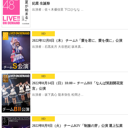
妃星 生誕祭
出演者：佐々木優佳里 下口ひなな ...
HD
2022年12月8日（木） チームS「愛を君に、愛を僕に」公演
出演者：石黒友月 大谷悠妃 坂本真...
HD
2022年8月14日（日）18:00～ チームBII「なんば笑顔開花宣
言」公演
出演者：坂下真心 龍本弥生 松岡さ...
HD
2022年8月9日（火） チームKIV「制服の芽」公演 運上弘菜