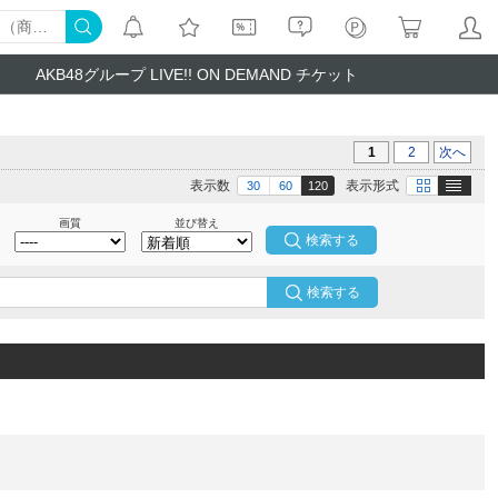
AKB48グループ LIVE!! ON DEMAND チケット
1
2
次へ
テキスト
画像
表示数
表示形式
30
60
120
画質
並び替え
検索する