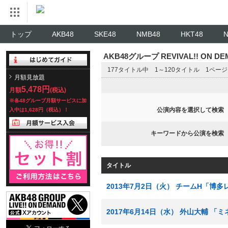
トップ
AKB48
SKE48
NMB48
HKT48
AKB48グループ REVIVAL!! ON 
177タイトル中 1～120タイトル 1ペー
月額見放題
5,478円
月額
(税込)
※各48グループ月額サービスに加
公演内容を選択して検索
入中は1,628円（税込）！
キーワードから公演を検索
タイトル
2013年7月2日（火） チームH「博
2017年6月14日（水） 外山大輔 