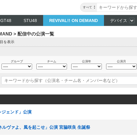
すべて
NGT48
STU48
REVIVAL!! ON DEMAND
デバイス
DEMAND > 配信中の公演一覧
ジ目を表示
グループ
チーム
公演年
公演月
多レジェンド」公演
「ミネルヴァよ、風を起こせ」公演 宮脇咲良 生誕祭