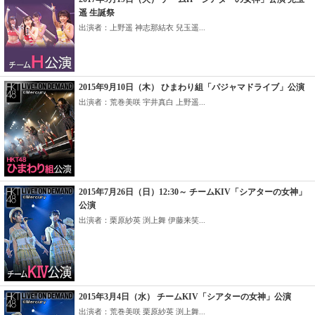
遥 生誕祭
出演者：上野遥 神志那結衣 兒玉遥...
2015年9月10日（木） ひまわり組「パジャマドライブ」公演
出演者：荒巻美咲 宇井真白 上野遥...
2015年7月26日（日）12:30～ チームKIV「シアターの女神」
公演
出演者：栗原紗英 渕上舞 伊藤来笑...
2015年3月4日（水） チームKIV「シアターの女神」公演
出演者：荒巻美咲 栗原紗英 渕上舞...