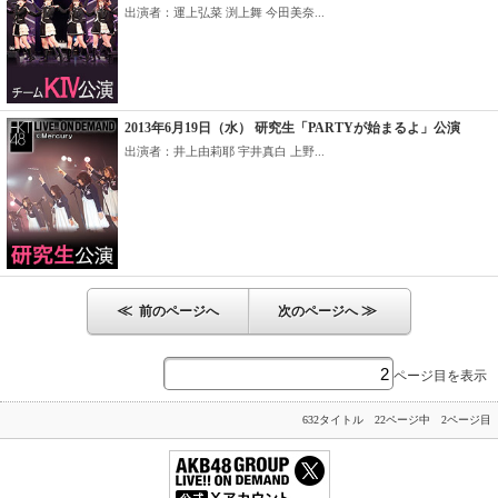
出演者：運上弘菜 渕上舞 今田美奈...
2013年6月19日（水） 研究生「PARTYが始まるよ」公演
出演者：井上由莉耶 宇井真白 上野...
≪
≫
前のページへ
次のページへ
ページ目を表示
632タイトル 22ページ中 2ページ目