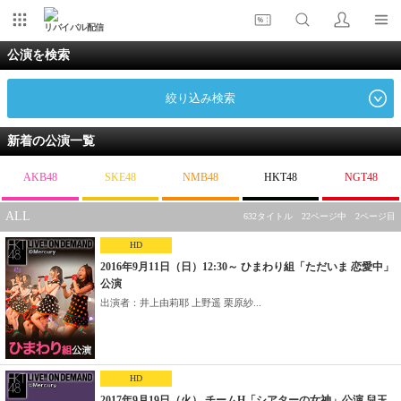
リバイバル配信
公演を検索
絞り込み検索
新着の公演一覧
AKB48
SKE48
NMB48
HKT48
NGT48
ALL
632タイトル 22ページ中 2ページ目
HD
2016年9月11日（日）12:30～ ひまわり組「ただいま 恋愛中」
公演
出演者：井上由莉耶 上野遥 栗原紗...
HD
2017年9月19日（火） チームH「シアターの女神」公演 兒玉