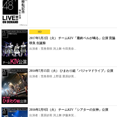
HD
2017年5月2日（火） チームKIV「最終ベルが鳴る」公演 宮脇
咲良 生誕祭
出演者：荒巻美咲 渕上舞 今田美奈...
2014年7月15日（火） ひまわり組「パジャマドライブ」公演
出演者：荒巻美咲 上野遥 栗原紗英...
2016年2月9日（火） チームKIV「シアターの女神」公演
出演者：栗原紗英 渕上舞 伊藤来笑...