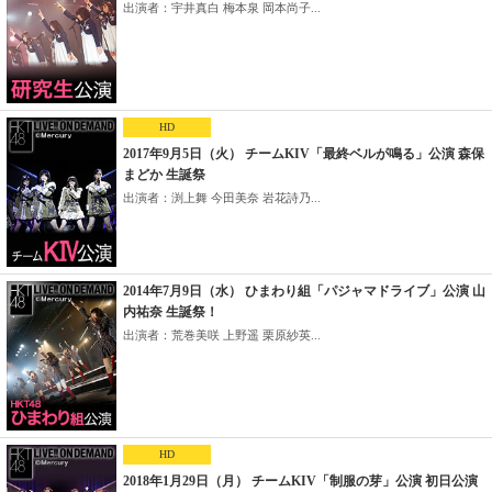
出演者：宇井真白 梅本泉 岡本尚子...
HD
2017年9月5日（火） チームKIV「最終ベルが鳴る」公演 森保
まどか 生誕祭
出演者：渕上舞 今田美奈 岩花詩乃...
2014年7月9日（水） ひまわり組「パジャマドライブ」公演 山
内祐奈 生誕祭！
出演者：荒巻美咲 上野遥 栗原紗英...
HD
2018年1月29日（月） チームKIV「制服の芽」公演 初日公演