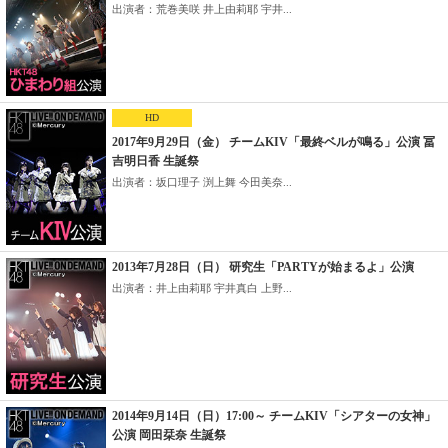
出演者：荒巻美咲 井上由莉耶 宇井...
HD
2017年9月29日（金） チームKIV「最終ベルが鳴る」公演 冨
吉明日香 生誕祭
出演者：坂口理子 渕上舞 今田美奈...
2013年7月28日（日） 研究生「PARTYが始まるよ」公演
出演者：井上由莉耶 宇井真白 上野...
2014年9月14日（日）17:00～ チームKIV「シアターの女神」
公演 岡田栞奈 生誕祭