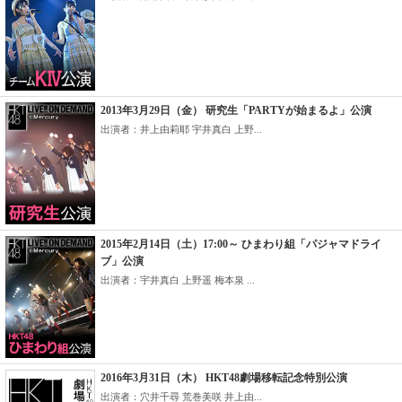
2013年3月29日（金） 研究生「PARTYが始まるよ」公演
出演者：井上由莉耶 宇井真白 上野...
2015年2月14日（土）17:00～ ひまわり組「パジャマドライ
ブ」公演
出演者：宇井真白 上野遥 梅本泉 ...
2016年3月31日（木） HKT48劇場移転記念特別公演
出演者：穴井千尋 荒巻美咲 井上由...