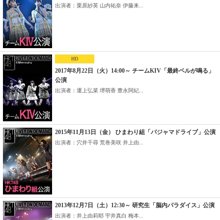
出演者：栗原紗英 山内祐奈 伊藤来...
HD
2017年8月22日（火）14:00～ チームKIV「最終ベルが鳴る」
公演
出演者：運上弘菜 堺萌香 豊永阿紀...
2015年11月13日（金） ひまわり組「パジャマドライブ」公演
出演者：穴井千尋 荒巻美咲 井上由...
2013年12月7日（土）12:30～ 研究生「脳内パラダイス」公演
出演者：井上由莉耶 宇井真白 梅本...