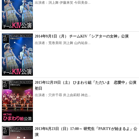
出演者：渕上舞 伊藤来笑 今田美奈...
2014年9月1日（月） チームKIV「シアターの女神」公演
出演者：荒巻美咲 渕上舞 山内祐奈...
2015年12月19日（土） ひまわり組「ただいま 恋愛中」公演
初日
出演者：穴井千尋 井上由莉耶 神志...
2013年6月23日（日）17:00～ 研究生「PARTYが始まるよ」公
演