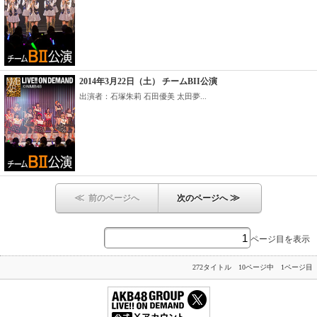
2014年3月22日（土） チームBII公演
出演者：石塚朱莉 石田優美 太田夢...
≪
≫
前のページへ
次のページへ
ページ目を表示
272タイトル 10ページ中 1ページ目