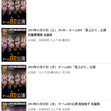
2015年11月21日（土） 16:30～ チームBII「逆上がり」公演
安藤愛璃菜 生誕祭
出演者：安田桃寧 川上千尋 磯佳奈...
2014年11月17日（月） チームBII「逆上がり」公演
出演者：川上千尋 磯佳奈江 市川美...
2013年11月20日（水） チームBII公演 室加奈子 生誕祭
出演者：石塚朱莉 川上千尋 太田夢...