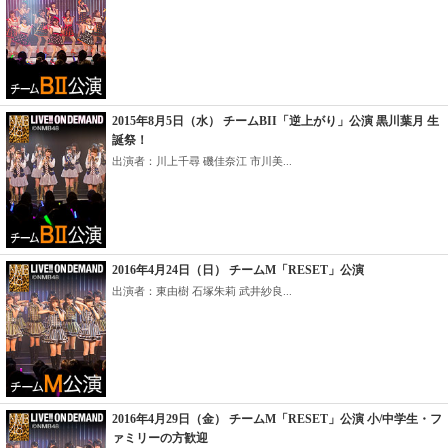
2015年8月5日（水） チームBII「逆上がり」公演 黒川葉月 生
誕祭！
出演者：川上千尋 磯佳奈江 市川美...
2016年4月24日（日） チームM「RESET」公演
出演者：東由樹 石塚朱莉 武井紗良...
2016年4月29日（金） チームM「RESET」公演 小/中学生・フ
ァミリーの方歓迎