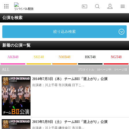
リバイバル配信
公演を検索
絞り込み検索
新着の公演一覧
AKB48
SKE48
NMB48
HKT48
NGT48
ALL
272タイトル 10ページ中 1ページ目
2014年7月3日（木） チームBII「逆上がり」公演
出演者：川上千尋 市川美織 日下こ...
2015年5月9日（土） チームBII「逆上がり」公演
出演者：川上千尋 磯佳奈江 市川美...