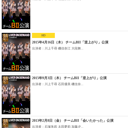
HD
2015年4月16日（木） チームBII「逆上がり」公演
出演者：川上千尋 磯佳奈江 大段舞...
2015年9月3日（木） チームBII「逆上がり」公演
出演者：川上千尋 石田優美 磯佳奈...
2013年2月8日（金） チームBII「会いたかった」公演
出演者：石塚朱莉 太田夢莉 加藤夕...