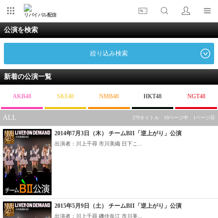
リバイバル配信
公演を検索
絞り込み検索
新着の公演一覧
AKB48
SKE48
NMB48
HKT48
NGT48
ALL
279タイトル 10ページ中 1ページ目
2014年7月3日（木） チームBII「逆上がり」公演
出演者：川上千尋 市川美織 日下こ...
2015年5月9日（土） チームBII「逆上がり」公演
出演者：川上千尋 磯佳奈江 市川美...