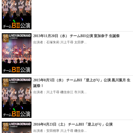
2013年11月20日（水） チームBII公演 室加奈子 生誕祭
出演者：石塚朱莉 川上千尋 太田夢...
2015年8月5日（水） チームBII「逆上がり」公演 黒川葉月 生
誕祭！
出演者：川上千尋 磯佳奈江 市川美...
2016年4月23日（土） チームBII「逆上がり」公演
出演者：安田桃寧 川上千尋 磯佳奈...