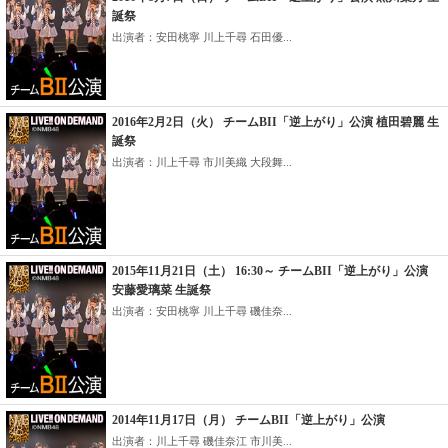
誕祭
出演者：安田桃寧 川上千尋 石田優...
2016年2月2日（火） チームBII「逆上がり」公演 植田碧麗 生
誕祭
出演者：川上千尋 市川美織 大段舞...
2015年11月21日（土） 16:30～ チームBII「逆上がり」公演
安藤愛璃菜 生誕祭
出演者：安田桃寧 川上千尋 磯佳奈...
2014年11月17日（月） チームBII「逆上がり」公演
出演者：川上千尋 磯佳奈江 市川美...