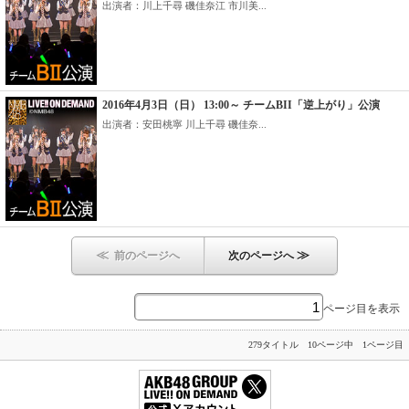
出演者：川上千尋 磯佳奈江 市川美...
2016年4月3日（日） 13:00～ チームBII「逆上がり」公演
出演者：安田桃寧 川上千尋 磯佳奈...
≪
≫
前のページへ
次のページへ
ページ目を表示
279タイトル 10ページ中 1ページ目